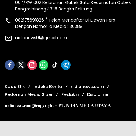
007/RW 002 Kelurahan Gabek Satu Kecamatan Gabek
Pangkalpinang 33118 Bangka Belitung
082175691826 / Telah Mendaftar Di Dewan Pers
Dengan Nomor Id Media : 36389
nidianews01@gmail.com
Kode Etik
Indeks Berita
nidianews.com
Pedoman Media Siber
Redaksi
Disclaimer
𝐧𝐢𝐝𝐢𝐚𝐧𝐞𝐰𝐬.𝐜𝐨𝐦@𝐜𝐨𝐩𝐲𝐫𝐢𝐠𝐡𝐭 - 𝐏𝐓. 𝐍𝐈𝐃𝐈𝐀 𝐌𝐄𝐃𝐈𝐀 𝐔𝐓𝐀𝐌𝐀