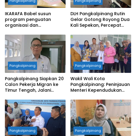
Pangkalpinang
Pangkalpinang
IKARAFA Babel susun
DLH Pangkalpinang Rutin
program penguatan
Gelar Gotong Royong Dua
organisasi dan
Kali Sepekan, Percepat
pemberdayaan alumni
Penataan Lingkungan Kota
Pangkalpinang
Pangkalpinang
Pangkalpinang Siapkan 20
Wakil Wali Kota
Calon Pekerja Migran ke
Pangkalpinang: Peninjauan
Timur Tengah, Jalani
Menteri Kependudukan
Pelatihan Empat Bulan
Pastikan SPPG Penuhi
Standar Layanan MBG
Pangkalpinang
Pangkalpinang