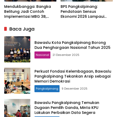
Mendukbangga: Bangka
BPS Pangkalpinang:
Belitung Jadi Contoh
Pendataan Sensus
Implementasi MBG 3B,
Ekonomi 2026 Lampaui
33.852 Bumil, Busui, dan
Target, Capaian Tembus
Balita Terlayani
85 Persen
Baca Juga
Bawaslu Kota Pangkalpinang Borong
Dua Penghargaan Nasional Tahun 2025
Nasional
21 Desember 2025
Perkuat Fondasi Kelembagaan, Bawaslu
Pangkalpinang Tekankan Arsip sebagai
Memori Demokrasi
Pangkalpinang
9 Desember 2025
Bawaslu Pangkalpinang Temukan
Dugaan Pemilih Ganda, Minta KPU
Lakukan Perbaikan Data Segera