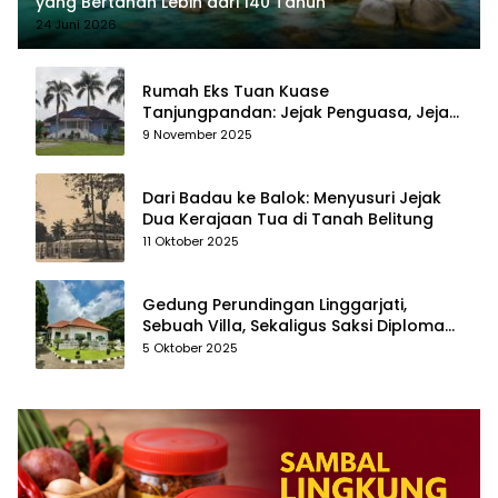
yang Bertahan Lebih dari 140 Tahun
24 Juni 2026
Rumah Eks Tuan Kuase
Tanjungpandan: Jejak Penguasa, Jejak
Kenangan
9 November 2025
Dari Badau ke Balok: Menyusuri Jejak
Dua Kerajaan Tua di Tanah Belitung
11 Oktober 2025
Gedung Perundingan Linggarjati,
Sebuah Villa, Sekaligus Saksi Diplomasi
yang Mengubah Arah Bangsa
5 Oktober 2025