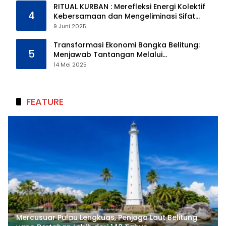
RITUAL KURBAN : Merefleksi Energi Kolektif
4
Kebersamaan dan Mengeliminasi Sifat
Kebinatangan Manusia
9 Juni 2025
Transformasi Ekonomi Bangka Belitung:
5
Menjawab Tantangan Melalui
Pengelolaan Sumber Daya Alam yang
14 Mei 2025
Berkelanjutan
FEATURE
Mercusuar Pulau Lengkuas, Penjaga Laut Belitung