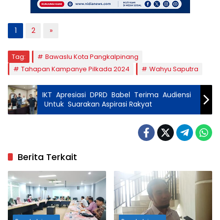
1
2
»
Tag:
Bawaslu Kota Pangkalpinang
Tahapan Kampanye Pilkada 2024
Wahyu Saputra
IKT Apresiasi DPRD Babel Terima Audiensi
Untuk Suarakan Aspirasi Rakyat
Berita Terkait