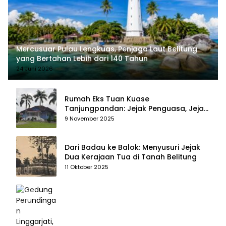
Mercusuar Pulau Lengkuas, Penjaga Laut Belitung
yang Bertahan Lebih dari 140 Tahun
24 Juni 2026
Rumah Eks Tuan Kuase
Tanjungpandan: Jejak Penguasa, Jejak
Kenangan
9 November 2025
Dari Badau ke Balok: Menyusuri Jejak
Dua Kerajaan Tua di Tanah Belitung
11 Oktober 2025