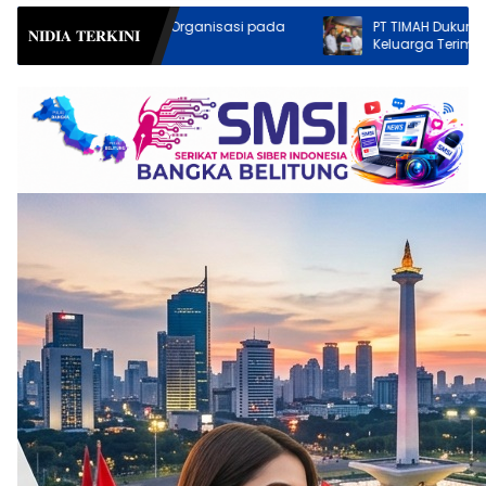
sasi pada
PT TIMAH Dukung GENTING BKKBN, Tiga
𝐍𝐈𝐃𝐈𝐀 𝐓𝐄𝐑𝐊𝐈𝐍𝐈
Keluarga Terima Bantuan Rumah Layak
Huni