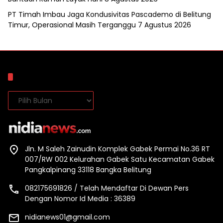
PT Timah Imbau Jaga Kondusivitas Pascademo di Belitung
Timur, Operasional Masih Terganggu
7 Agustus 2026
Arsip
Arsip
Jln. M Saleh Zainudin Komplek Gabek Permai No.36 RT
007/RW 002 Kelurahan Gabek Satu Kecamatan Gabek
Pangkalpinang 33118 Bangka Belitung
082175691826 / Telah Mendaftar Di Dewan Pers
Dengan Nomor Id Media : 36389
nidianews01@gmail.com