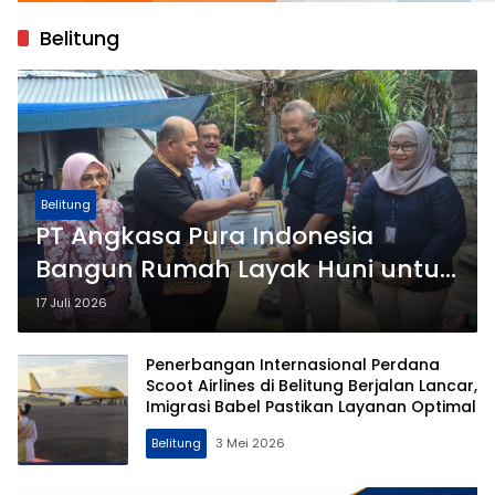
Belitung
Belitung
PT Angkasa Pura Indonesia
Bangun Rumah Layak Huni untuk
Keluarga Berisiko Stunting di
17 Juli 2026
Belitung
Penerbangan Internasional Perdana
Scoot Airlines di Belitung Berjalan Lancar,
Imigrasi Babel Pastikan Layanan Optimal
Belitung
3 Mei 2026