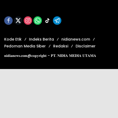
Kode Etik
Indeks Berita
nidianews.com
Pedoman Media Siber
Redaksi
Disclaimer
𝐧𝐢𝐝𝐢𝐚𝐧𝐞𝐰𝐬.𝐜𝐨𝐦@𝐜𝐨𝐩𝐲𝐫𝐢𝐠𝐡𝐭 - 𝐏𝐓. 𝐍𝐈𝐃𝐈𝐀 𝐌𝐄𝐃𝐈𝐀 𝐔𝐓𝐀𝐌𝐀