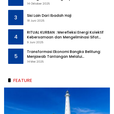
14 Oktober 2025
Sisi Lain Dari Ibadah Haji
3
18 Juni 2025
RITUAL KURBAN : Merefleksi Energi Kolektif
4
Kebersamaan dan Mengeliminasi Sifat
Kebinatangan Manusia
9 Juni 2025
Transformasi Ekonomi Bangka Belitung:
5
Menjawab Tantangan Melalui
Pengelolaan Sumber Daya Alam yang
14 Mei 2025
Berkelanjutan
FEATURE