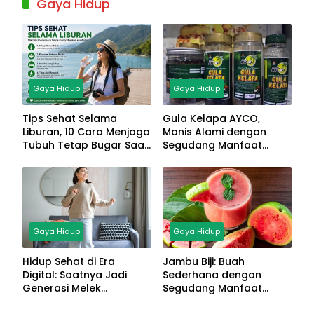
Gaya Hidup
Gaya Hidup
Gaya Hidup
Tips Sehat Selama
Gula Kelapa AYCO,
Liburan, 10 Cara Menjaga
Manis Alami dengan
Tubuh Tetap Bugar Saat
Segudang Manfaat
Bepergian
Kesehatan
Gaya Hidup
Gaya Hidup
Hidup Sehat di Era
Jambu Biji: Buah
Digital: Saatnya Jadi
Sederhana dengan
Generasi Melek
Segudang Manfaat
Teknologi dan Bahagia
untuk Kesehatan