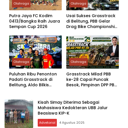
Olahraga
Olahraga
Putra Jaya FC Kodim
Usai Sukses Grasstrack
0413/Bangka Raih Juara
di Belitung, PBB Gelar
Sempan Cup 2026
Drag Bike Championship
di Bangka
Olahraga
Olahraga
Puluhan Ribu Penonton
Grasstrack Milad PBB
Padati Grasstrack di
ke-28 Capai Puncak
Belitung, Aldo Bilkis
Besok, Pimpinan DPP PBB
Sabet Juara Umum dan
Hadir di Belitung
Hadiah Mobil
Kisah Simay Diterima Sebagai
Mahasiswa Kedokteran UBB Jalur
Beasiswa KIP-K
Advetorial
4 Agustus 2025