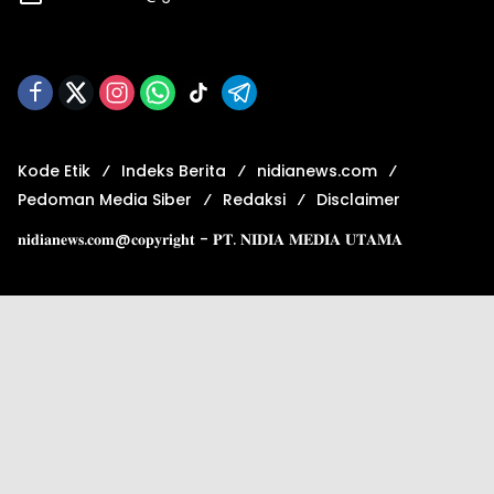
Kode Etik
Indeks Berita
nidianews.com
Pedoman Media Siber
Redaksi
Disclaimer
𝐧𝐢𝐝𝐢𝐚𝐧𝐞𝐰𝐬.𝐜𝐨𝐦@𝐜𝐨𝐩𝐲𝐫𝐢𝐠𝐡𝐭 - 𝐏𝐓. 𝐍𝐈𝐃𝐈𝐀 𝐌𝐄𝐃𝐈𝐀 𝐔𝐓𝐀𝐌𝐀