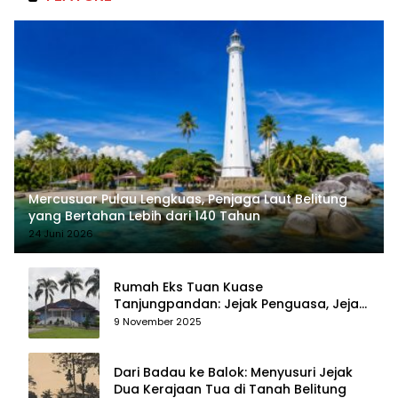
Mercusuar Pulau Lengkuas, Penjaga Laut Belitung
yang Bertahan Lebih dari 140 Tahun
24 Juni 2026
Rumah Eks Tuan Kuase
Tanjungpandan: Jejak Penguasa, Jejak
Kenangan
9 November 2025
Dari Badau ke Balok: Menyusuri Jejak
Dua Kerajaan Tua di Tanah Belitung