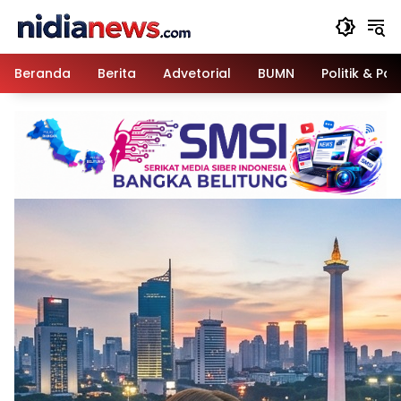
Langsung
ke
konten
Beranda
Berita
Advetorial
BUMN
Politik & Pa