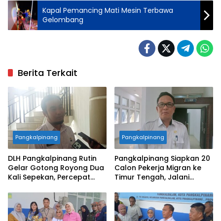
Kapal Pemancing Mati Mesin Terbawa
Gelombang
Berita Terkait
Pangkalpinang
Pangkalpinang
DLH Pangkalpinang Rutin
Pangkalpinang Siapkan 20
Gelar Gotong Royong Dua
Calon Pekerja Migran ke
Kali Sepekan, Percepat
Timur Tengah, Jalani
Penataan Lingkungan Kota
Pelatihan Empat Bulan