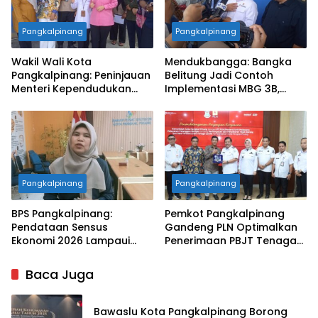
Pangkalpinang
Pangkalpinang
Wakil Wali Kota
Mendukbangga: Bangka
Pangkalpinang: Peninjauan
Belitung Jadi Contoh
Menteri Kependudukan
Implementasi MBG 3B,
Pastikan SPPG Penuhi
33.852 Bumil, Busui, dan
Standar Layanan MBG
Balita Terlayani
Pangkalpinang
Pangkalpinang
BPS Pangkalpinang:
Pemkot Pangkalpinang
Pendataan Sensus
Gandeng PLN Optimalkan
Ekonomi 2026 Lampaui
Penerimaan PBJT Tenaga
Target, Capaian Tembus
Listrik
85 Persen
Baca Juga
Bawaslu Kota Pangkalpinang Borong