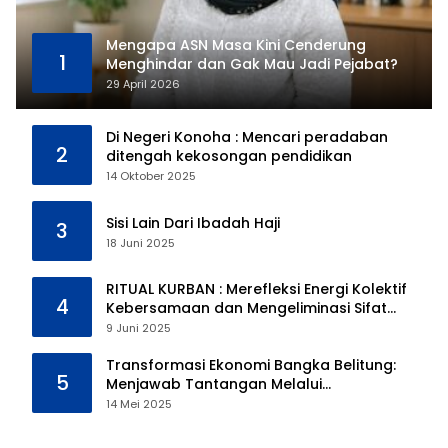
Mengapa ASN Masa Kini Cenderung
1
Menghindar dan Gak Mau Jadi Pejabat?
29 April 2026
Di Negeri Konoha : Mencari peradaban
2
ditengah kekosongan pendidikan
14 Oktober 2025
Sisi Lain Dari Ibadah Haji
3
18 Juni 2025
RITUAL KURBAN : Merefleksi Energi Kolektif
4
Kebersamaan dan Mengeliminasi Sifat
Kebinatangan Manusia
9 Juni 2025
Transformasi Ekonomi Bangka Belitung:
5
Menjawab Tantangan Melalui
Pengelolaan Sumber Daya Alam yang
14 Mei 2025
Berkelanjutan