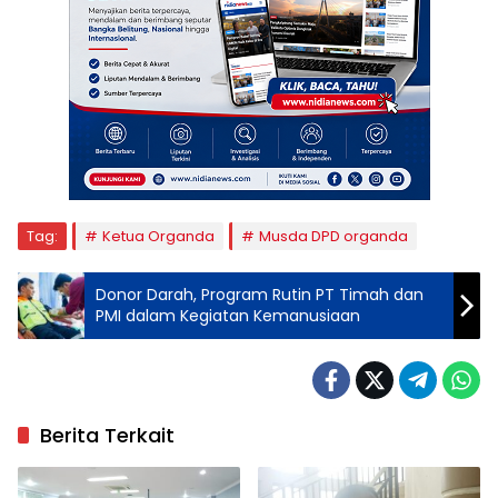
Tag:
Ketua Organda
Musda DPD organda
Donor Darah, Program Rutin PT Timah dan
PMI dalam Kegiatan Kemanusiaan
Berita Terkait