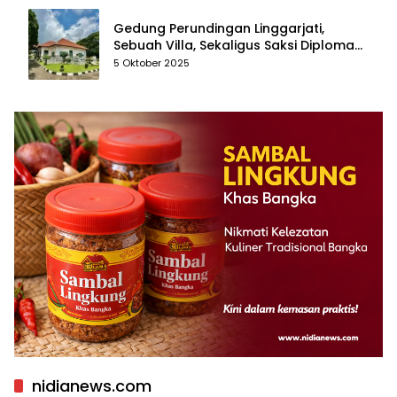
Gedung Perundingan Linggarjati,
Sebuah Villa, Sekaligus Saksi Diplomasi
yang Mengubah Arah Bangsa
5 Oktober 2025
nidianews.com