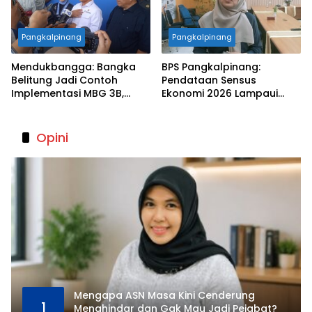
Pangkalpinang
Pangkalpinang
Mendukbangga: Bangka
BPS Pangkalpinang:
Belitung Jadi Contoh
Pendataan Sensus
Implementasi MBG 3B,
Ekonomi 2026 Lampaui
33.852 Bumil, Busui, dan
Target, Capaian Tembus
Balita Terlayani
85 Persen
Opini
Mengapa ASN Masa Kini Cenderung
1
Menghindar dan Gak Mau Jadi Pejabat?