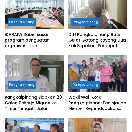
Pangkalpinang
Pangkalpinang
IKARAFA Babel susun
DLH Pangkalpinang Rutin
program penguatan
Gelar Gotong Royong Dua
organisasi dan
Kali Sepekan, Percepat
pemberdayaan alumni
Penataan Lingkungan Kota
Pangkalpinang
Pangkalpinang
Pangkalpinang Siapkan 20
Wakil Wali Kota
Calon Pekerja Migran ke
Pangkalpinang: Peninjauan
Timur Tengah, Jalani
Menteri Kependudukan
Pelatihan Empat Bulan
Pastikan SPPG Penuhi
Standar Layanan MBG