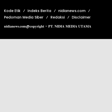
Kode Etik
Indeks Berita
nidianews.com
Pedoman Media Siber
Redaksi
Disclaimer
𝐧𝐢𝐝𝐢𝐚𝐧𝐞𝐰𝐬.𝐜𝐨𝐦@𝐜𝐨𝐩𝐲𝐫𝐢𝐠𝐡𝐭 - 𝐏𝐓. 𝐍𝐈𝐃𝐈𝐀 𝐌𝐄𝐃𝐈𝐀 𝐔𝐓𝐀𝐌𝐀