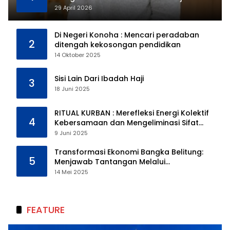
29 April 2026
Di Negeri Konoha : Mencari peradaban
2
ditengah kekosongan pendidikan
14 Oktober 2025
Sisi Lain Dari Ibadah Haji
3
18 Juni 2025
RITUAL KURBAN : Merefleksi Energi Kolektif
4
Kebersamaan dan Mengeliminasi Sifat
Kebinatangan Manusia
9 Juni 2025
Transformasi Ekonomi Bangka Belitung:
5
Menjawab Tantangan Melalui
Pengelolaan Sumber Daya Alam yang
14 Mei 2025
Berkelanjutan
FEATURE