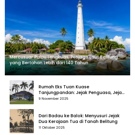
Mercusuar Pulau Lengkuas, Penjaga Laut Belitung
yang Bertahan Lebih dari 140 Tahun
24 Juni 2026
Rumah Eks Tuan Kuase
Tanjungpandan: Jejak Penguasa, Jejak
Kenangan
9 November 2025
Dari Badau ke Balok: Menyusuri Jejak
Dua Kerajaan Tua di Tanah Belitung
11 Oktober 2025