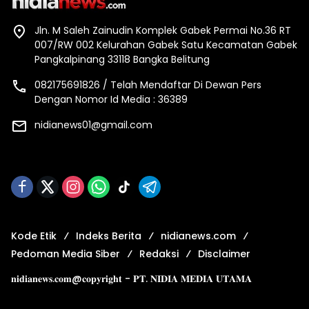
Jln. M Saleh Zainudin Komplek Gabek Permai No.36 RT
007/RW 002 Kelurahan Gabek Satu Kecamatan Gabek
Pangkalpinang 33118 Bangka Belitung
082175691826 / Telah Mendaftar Di Dewan Pers
Dengan Nomor Id Media : 36389
nidianews01@gmail.com
Kode Etik
Indeks Berita
nidianews.com
Pedoman Media Siber
Redaksi
Disclaimer
𝐧𝐢𝐝𝐢𝐚𝐧𝐞𝐰𝐬.𝐜𝐨𝐦@𝐜𝐨𝐩𝐲𝐫𝐢𝐠𝐡𝐭 - 𝐏𝐓. 𝐍𝐈𝐃𝐈𝐀 𝐌𝐄𝐃𝐈𝐀 𝐔𝐓𝐀𝐌𝐀