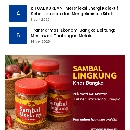
RITUAL KURBAN : Merefleksi Energi Kolektif
4
Kebersamaan dan Mengeliminasi Sifat
Kebinatangan Manusia
9 Juni 2025
Transformasi Ekonomi Bangka Belitung:
5
Menjawab Tantangan Melalui
Pengelolaan Sumber Daya Alam yang
14 Mei 2025
Berkelanjutan