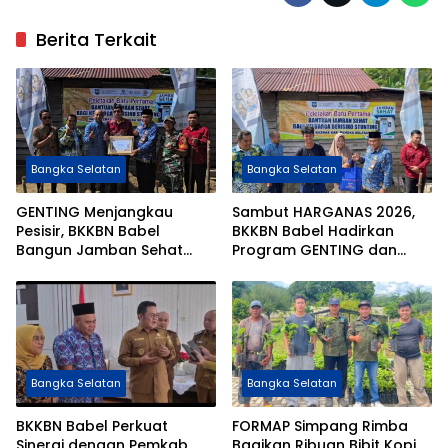
Berita Terkait
Bangka Selatan
Bangka Selatan
GENTING Menjangkau
Sambut HARGANAS 2026,
Pesisir, BKKBN Babel
BKKBN Babel Hadirkan
Bangun Jamban Sehat
Program GENTING dan
untuk Cegah Stunting di
Bangun Jamban Sehat di
Desa Penutuk
Pesisir Lepar
Bangka Selatan
Bangka Selatan
BKKBN Babel Perkuat
FORMAP Simpang Rimba
Sinergi dengan Pemkab
Bagikan Ribuan Bibit Kopi