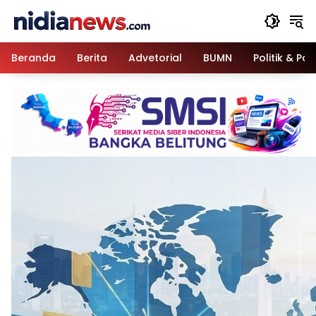
Langsung
ke
konten
Beranda
Berita
Advetorial
BUMN
Politik & Pa