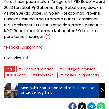
Turut hadir pada malam Anugerah KPID Babel Award
2023 tersebut Pj. Gubernur Kep. Babel yang diwakili
Asisten Sekda Babel, M. Soleh, Forkopimda Provinsi
Bangka Belitung, Kadis Kominfo Babel, Komisioner
KPI, Komisioner KI Pusat, Ketua dan jajaran pengurus
KPID Babel, Kadis Kominfo Kabupaten/Kota serta
para tamu undangan.
(*)
*
Redaksi Diskominfo
Post Views:
3
Tag:
BupatiRizaHerdavid
DukunganPenyiaran
KPIDBabel
MediaLokal
PrestasiPenghargaan
Membuka Pintu Kajian Muslimah: Pesan Eva
untuk Berbagi Ilmu