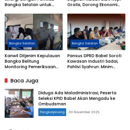
Bangka Selatan untuk
Gratis, Dorong Ekonomi
Sukseskan Program
Petani dan Pulihkan Lahan
Bangga Kencana
Eks Tambang
Bangka Selatan
Bangka Selatan
Kanwil Ditjenim Kepulauan
Pansus DPRD Babel Soroti
Bangka Belitung
Kawasan Industri Sadai,
Monitoring Pemeriksaan
Pahlivi Syahrun: Minim
Keimigrasian Kru Kapal di
Kajian Bisa Picu Masalah
Pelabuhan Sadai
Baca Juga
Diduga Ada Maladministrasi, Peserta
Seleksi KPID Babel Akan Mengadu ke
Ombudsman
Pangkalpinang
30 November 2025