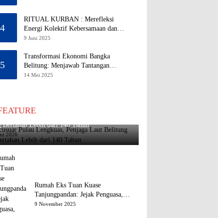
RITUAL KURBAN : Merefleksi
4
Energi Kolektif Kebersamaan dan
Mengeliminasi Sifat Kebinatangan
9 Juni 2025
Manusia
Transformasi Ekonomi Bangka
5
Belitung: Menjawab Tantangan
Melalui Pengelolaan Sumber Daya
14 Mei 2025
Alam yang Berkelanjutan
FEATURE
usuar Pulau Lengkuas, Penjaga Laut Belitung
 Bertahan Lebih dari 140 Tahun
uni 2026
Rumah Eks Tuan Kuase
Tanjungpandan: Jejak Penguasa,
Jejak Kenangan
9 November 2025