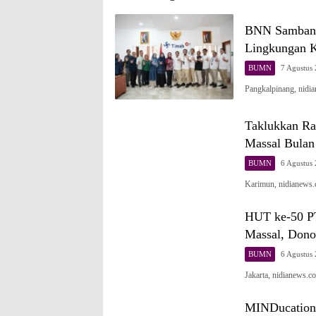
BNN Sambang
Lingkungan K
BUMN
7 Agustus
Pangkalpinang, nid
Taklukkan Ra
Massal Bula
BUMN
6 Agustus
Karimun, nidianews.
HUT ke-50 PT
Massal, Dono
BUMN
6 Agustus
Jakarta, nidianews.
MINDucation