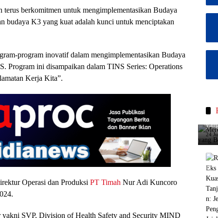
h terus berkomitmen untuk mengimplementasikan Budaya
an budaya K3 yang kuat adalah kunci untuk menciptakan
ogram-program inovatif dalam mengimplementasikan Budaya
S. Program ini disampaikan dalam TINS Series: Operations
amatan Kerja Kita”.
Merc
yang
24 J
Direktur Operasi dan Produksi
PT Timah
Nur Adi Kuncoro
2024.
 yakni SVP, Division of Health Safety and Security MIND