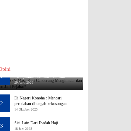
Opini
Mengapa ASN Masa Kini Cenderung
1
Menghindar dan Gak Mau Jadi
Pejabat?
29 April 2026
Di Negeri Konoha : Mencari
2
peradaban ditengah kekosongan
pendidikan
14 Oktober 2025
Sisi Lain Dari Ibadah Haji
3
18 Juni 2025