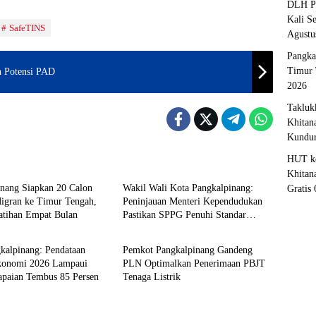
DLH Pa
Kali S
SafeTINS
Agustu
Pangka
Timur 
 Potensi PAD
2026
Takluk
Khitan
Kundu
HUT ke
pinang
Pangkalpinang
Khitan
inang Siapkan 20 Calon
Wakil Wali Kota Pangkalpinang:
Gratis
Migran ke Timur Tengah,
Peninjauan Menteri Kependudukan
latihan Empat Bulan
Pastikan SPPG Penuhi Standar
pinang
Pangkalpinang
Layanan MBG
kalpinang: Pendataan
Pemkot Pangkalpinang Gandeng
konomi 2026 Lampaui
PLN Optimalkan Penerimaan PBJT
apaian Tembus 85 Persen
Tenaga Listrik