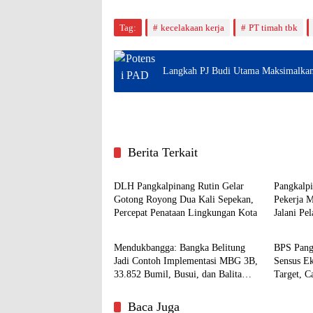
Tag:
kecelakaan kerja
PT timah tbk
Langkah PJ Budi Utama Maksimalkan
Berita Terkait
Pangkalpinang
Pangkal
DLH Pangkalpinang Rutin Gelar
Pangkalp
Gotong Royong Dua Kali Sepekan,
Pekerja 
Percepat Penataan Lingkungan Kota
Jalani Pe
Pangkalpinang
Pangkal
Mendukbangga: Bangka Belitung
BPS Pang
Jadi Contoh Implementasi MBG 3B,
Sensus E
33.852 Bumil, Busui, dan Balita
Target, C
Terlayani
Baca Juga