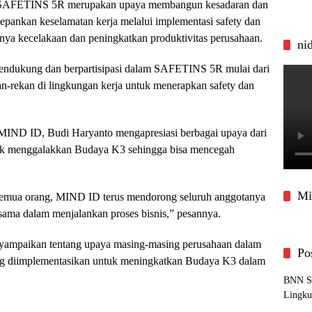
am SAFETINS 5R merupakan upaya membangun kesadaran dan
epankan keselamatan kerja melalui implementasi safety dan
nya kecelakaan dan peningkatkan produktivitas perusahaan.
ni
mendukung dan berpartisipasi dalam SAFETINS 5R mulai dari
an-rekan di lingkungan kerja untuk menerapkan safety dan
 MIND ID, Budi Haryanto mengapresiasi berbagai upaya dari
tuk menggalakkan Budaya K3 sehingga bisa mencegah
Mi
semua orang, MIND ID terus mendorong seluruh anggotanya
sama dalam menjalankan proses bisnis,” pesannya.
yampaikan tentang upaya masing-masing perusahaan dalam
Po
ng diimplementasikan untuk meningkatkan Budaya K3 dalam
BNN Sa
Lingku