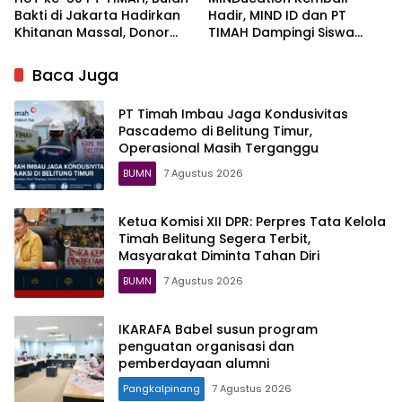
Bakti di Jakarta Hadirkan
Hadir, MIND ID dan PT
Khitanan Massal, Donor
TIMAH Dampingi Siswa
Darah, dan Layanan
Pemali Kejar Kampus
Kesehatan Gratis
Impian
Baca Juga
PT Timah Imbau Jaga Kondusivitas
Pascademo di Belitung Timur,
Operasional Masih Terganggu
BUMN
7 Agustus 2026
Ketua Komisi XII DPR: Perpres Tata Kelola
Timah Belitung Segera Terbit,
Masyarakat Diminta Tahan Diri
BUMN
7 Agustus 2026
IKARAFA Babel susun program
penguatan organisasi dan
pemberdayaan alumni
Pangkalpinang
7 Agustus 2026