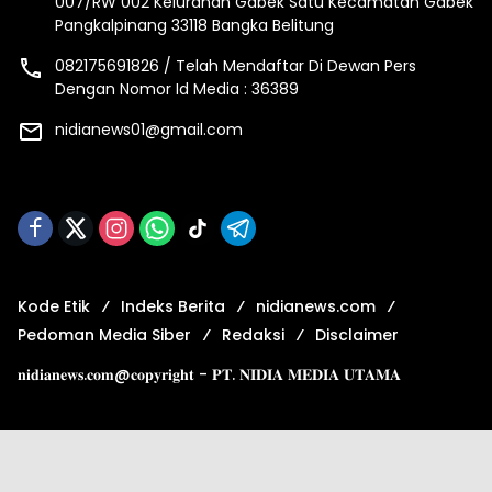
007/RW 002 Kelurahan Gabek Satu Kecamatan Gabek
Pangkalpinang 33118 Bangka Belitung
082175691826 / Telah Mendaftar Di Dewan Pers
Dengan Nomor Id Media : 36389
nidianews01@gmail.com
Kode Etik
Indeks Berita
nidianews.com
Pedoman Media Siber
Redaksi
Disclaimer
𝐧𝐢𝐝𝐢𝐚𝐧𝐞𝐰𝐬.𝐜𝐨𝐦@𝐜𝐨𝐩𝐲𝐫𝐢𝐠𝐡𝐭 - 𝐏𝐓. 𝐍𝐈𝐃𝐈𝐀 𝐌𝐄𝐃𝐈𝐀 𝐔𝐓𝐀𝐌𝐀