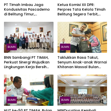
PT Timah Imbau Jaga
Ketua Komisi XII DPR:
Kondusivitas Pascademo
Perpres Tata Kelola Timah
di Belitung Timur,
Belitung Segera Terbit,
Operasional Masih
Masyarakat Diminta Tahan
Terganggu
Diri
BUMN
BUMN
BNN Sambangi PT TIMAH,
Taklukkan Rasa Takut,
Perkuat Sinergi Wujudkan
Senyum Anak-anak Warnai
Lingkungan Kerja Bersih
Khitanan Massal Bulan
dari Narkoba
Bakti HUT ke-50 PT TIMAH
di Kundur
BUMN
BUMN
HUT ke-50 PT TIMAH, Bulan
MINDucation Kembali