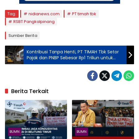
Tag:
nidianews.com
PT timah tbk
RSBT Pangkalpinang
Sumber Berita
Kontribusi Tanpa Henti, PT TIMAH Tbk Setor
Pajak dan PNBP Sebesar Rp1 Triliun untuk
Pembangunan Nasional
Berita Terkait
BUMN
BUMN