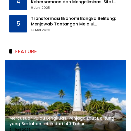
4
Kebersamaan dan Mengeliminasi Sifat
Kebinatangan Manusia
9 Juni 2025
Transformasi Ekonomi Bangka Belitung:
5
Menjawab Tantangan Melalui
Pengelolaan Sumber Daya Alam yang
14 Mei 2025
Berkelanjutan
FEATURE
Mercusuar Pulau Lengkuas, Penjaga Laut Belitung
yang Bertahan Lebih dari 140 Tahun
24 Juni 2026