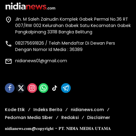
Jln. M Saleh Zainudin Komplek Gabek Permai No.36 RT
007/RW 002 Kelurahan Gabek Satu Kecamatan Gabek
Pangkalpinang 33118 Bangka Belitung
082175691826 / Telah Mendaftar Di Dewan Pers
Dengan Nomor Id Media : 36389
nidianews01@gmail.com
Kode Etik
Indeks Berita
nidianews.com
Pedoman Media Siber
Redaksi
Disclaimer
𝐧𝐢𝐝𝐢𝐚𝐧𝐞𝐰𝐬.𝐜𝐨𝐦@𝐜𝐨𝐩𝐲𝐫𝐢𝐠𝐡𝐭 - 𝐏𝐓. 𝐍𝐈𝐃𝐈𝐀 𝐌𝐄𝐃𝐈𝐀 𝐔𝐓𝐀𝐌𝐀