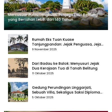
Mercusuar Pulau Lengkuas, Penjaga Laut Belitung
yang Bertahan Lebih dari 140 Tahun
24 Juni 2026
Rumah Eks Tuan Kuase
Tanjungpandan: Jejak Penguasa, Jejak
Kenangan
9 November 2025
Dari Badau ke Balok: Menyusuri Jejak
Dua Kerajaan Tua di Tanah Belitung
11 Oktober 2025
Gedung Perundingan Linggarjati,
Sebuah Villa, Sekaligus Saksi Diplomasi
yang Mengubah Arah Bangsa
5 Oktober 2025