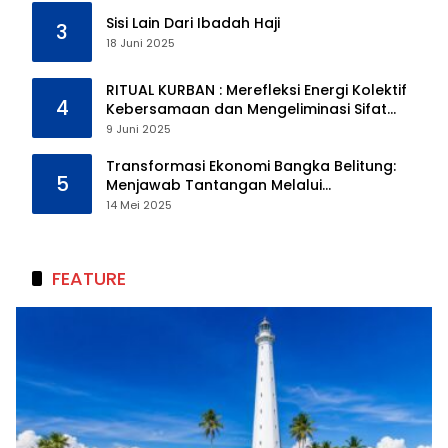
Sisi Lain Dari Ibadah Haji
3
18 Juni 2025
RITUAL KURBAN : Merefleksi Energi Kolektif
4
Kebersamaan dan Mengeliminasi Sifat
Kebinatangan Manusia
9 Juni 2025
Transformasi Ekonomi Bangka Belitung:
5
Menjawab Tantangan Melalui
Pengelolaan Sumber Daya Alam yang
14 Mei 2025
Berkelanjutan
FEATURE