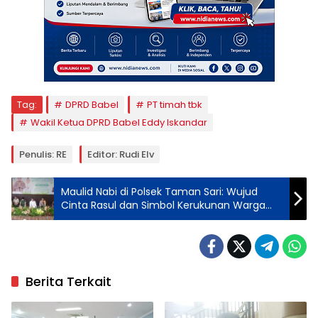
Tag:
DPRD Babel
PT timah tbk
Wakil Ketua DPRD Babel Eddy Iskandar
Penulis: RE
Editor: Rudi Elv
Maulid Nabi di Polsek Taman Sari: Wujud
Cinta Rasul dan Simbol Kerukunan Warga
Pangkalpinang
Berita Terkait