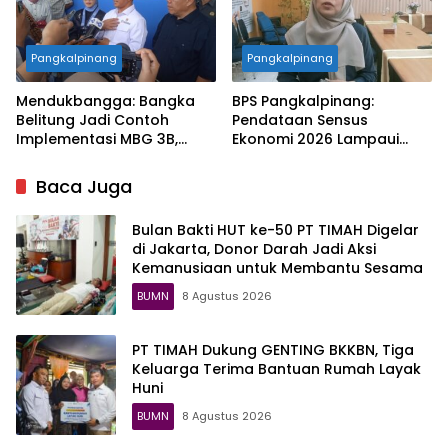
Pangkalpinang
Pangkalpinang
Mendukbangga: Bangka
BPS Pangkalpinang:
Belitung Jadi Contoh
Pendataan Sensus
Implementasi MBG 3B,
Ekonomi 2026 Lampaui
33.852 Bumil, Busui, dan
Target, Capaian Tembus
Balita Terlayani
85 Persen
Baca Juga
Bulan Bakti HUT ke-50 PT TIMAH Digelar
di Jakarta, Donor Darah Jadi Aksi
Kemanusiaan untuk Membantu Sesama
BUMN
8 Agustus 2026
PT TIMAH Dukung GENTING BKKBN, Tiga
Keluarga Terima Bantuan Rumah Layak
Huni
BUMN
8 Agustus 2026