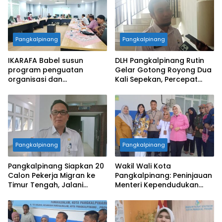
Pangkalpinang
Pangkalpinang
IKARAFA Babel susun
DLH Pangkalpinang Rutin
program penguatan
Gelar Gotong Royong Dua
organisasi dan
Kali Sepekan, Percepat
pemberdayaan alumni
Penataan Lingkungan Kota
Pangkalpinang
Pangkalpinang
Pangkalpinang Siapkan 20
Wakil Wali Kota
Calon Pekerja Migran ke
Pangkalpinang: Peninjauan
Timur Tengah, Jalani
Menteri Kependudukan
Pelatihan Empat Bulan
Pastikan SPPG Penuhi
Standar Layanan MBG