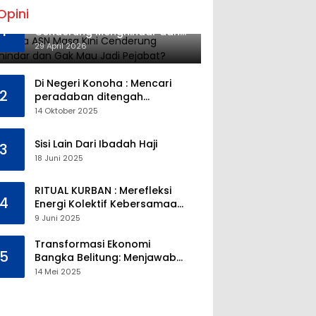
Opini
Mengapa ASN Masa Kini
1
Cenderung Menghindar dan
Gak Mau Jadi Pejabat?
29 April 2026
Di Negeri Konoha : Mencari
2
peradaban ditengah
kekosongan pendidikan
14 Oktober 2025
Sisi Lain Dari Ibadah Haji
3
18 Juni 2025
RITUAL KURBAN : Merefleksi
4
Energi Kolektif Kebersamaan
dan Mengeliminasi Sifat
9 Juni 2025
Kebinatangan Manusia
Transformasi Ekonomi
5
Bangka Belitung: Menjawab
Tantangan Melalui
14 Mei 2025
Pengelolaan Sumber Daya
Alam yang Berkelanjutan