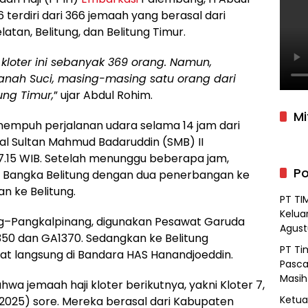
terdiri dari 366 jemaah yang berasal dari
tan, Belitung, dan Belitung Timur.
kloter ini sebanyak 369 orang. Namun,
Tanah Suci, masing-masing satu orang dari
ung Timur,
” ujar Abdul Rohim.
Mi
nempuh perjalanan udara selama 14 jam dari
al Sultan Mahmud Badaruddin (SMB) II
07.15 WIB. Setelah menunggu beberapa jam,
Po
Bangka Belitung dengan dua penerbangan ke
n ke Belitung.
PT TI
Kelua
–Pangkalpinang, digunakan Pesawat Garuda
Agust
50 dan GA1370. Sedangkan ke Belitung
PT Ti
 langsung di Bandara HAS Hanandjoeddin.
Pasca
Masih
a jemaah haji kloter berikutnya, yakni Kloter 7,
Ketua 
2025) sore. Mereka berasal dari Kabupaten