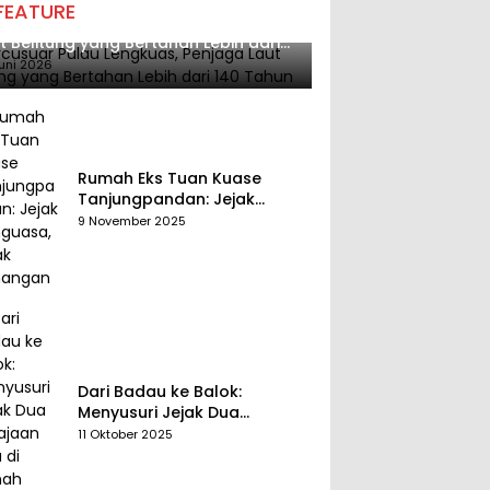
FEATURE
cusuar Pulau Lengkuas, Penjaga
t Belitung yang Bertahan Lebih dari
 Tahun
uni 2026
Rumah Eks Tuan Kuase
Tanjungpandan: Jejak
Penguasa, Jejak Kenangan
9 November 2025
Dari Badau ke Balok:
Menyusuri Jejak Dua
Kerajaan Tua di Tanah
11 Oktober 2025
Belitung