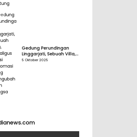
Gedung Perundingan
Linggarjati, Sebuah Villa,
Sekaligus Saksi Diplomasi
5 Oktober 2025
yang Mengubah Arah
Bangsa
dianews.com