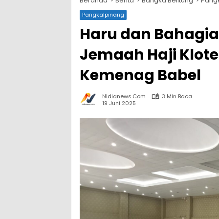
Beranda
Berita
Bangka Belitung
Pang
Pangkalpinang
Haru dan Bahagi
Jemaah Haji Klote
Kemenag Babel
Nidianews.com
3 Min Baca
19 Juni 2025