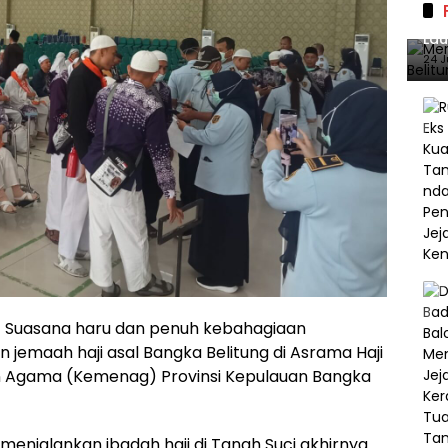
Mer
Lau
140
24 J
 Suasana haru dan penuh kebahagiaan
emaah haji asal Bangka Belitung di Asrama Haji
n Agama (Kemenag) Provinsi Kepulauan Bangka
enjalankan ibadah haji di Tanah Suci akhirnya