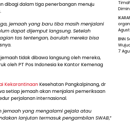
Timah
n dibagi dalam tiga penerbangan menuju
Dimin
.
IKARA
rga, jemaah yang baru tiba masih menjalani
organ
Agust
elum dapat dijemput langsung. Setelah
gian tas tentengan, barulah mereka bisa
BNN S
snya.
Wujud
7 Agu
 jemaah tidak dibawa langsung oleh mereka,
ruk oleh PT Pos Indonesia ke Kantor Kemenag
ai Kekarantinaan
Kesehatan Pangkalpinang, dr
a setiap jemaah akan menjalani pemeriksaan
dur perjalanan internasional.
ukan jemaah yang mengalami gejala atau
 tindakan lanjutan termasuk pengambilan SWAB
,”