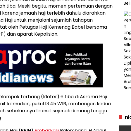
h tiba. Meski begitu, momen pertemuan dengan
i karena jemaah haji terlebih dahulu diarahkan
Haji untuk menjalani sejumlah tahapan
etat oleh Petugas Haji Kemenag Babel bersama
PP) dan aparat Kepolisian.
ompok terbang (Kloter) 6 tiba di Asrama Haji
menit kemudian, pukul 13.45 WIB, rombongan kedua
ah sebelumnya transit sejenak di ruang tunggu
ni
.
dah Haji (PPIH)
Embarkasi
Palembang, H Abdul