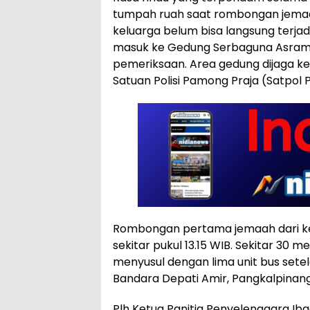
tumpah ruah saat rombongan jemaa
keluarga belum bisa langsung terjad
masuk ke Gedung Serbaguna Asrama 
pemeriksaan. Area gedung dijaga k
Satuan Polisi Pamong Praja (Satpol 
Rombongan pertama jemaah dari kel
sekitar pukul 13.15 WIB. Sekitar 30 
menyusul dengan lima unit bus setel
Bandara Depati Amir, Pangkalpinang
Plh Ketua Panitia Penyelenggara Iba