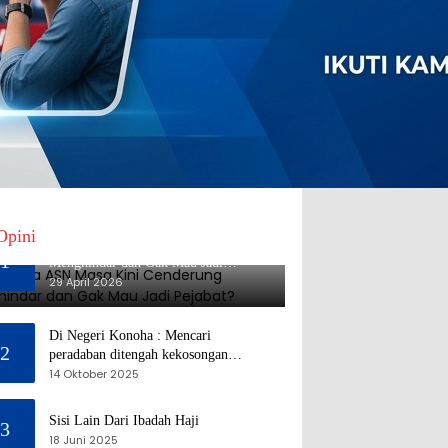
Opini
Mengapa ASN Masa Kini Cenderung
1
Menghindar dan Gak Mau Jadi
Pejabat?
29 April 2026
Di Negeri Konoha : Mencari
2
peradaban ditengah kekosongan
pendidikan
14 Oktober 2025
Sisi Lain Dari Ibadah Haji
3
18 Juni 2025