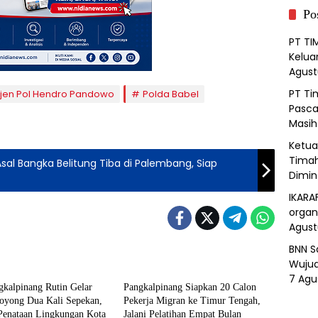
Po
PT TI
Kelua
Agust
PT Ti
rjen Pol Hendro Pandowo
Polda Babel
Pasca
Masih
Ketua 
Timah
al Bangka Belitung Tiba di Palembang, Siap
Dimin
IKARA
organ
Agust
BNN S
lpinang
Pangkalpinang
Wujud
7 Agu
kalpinang Rutin Gelar
Pangkalpinang Siapkan 20 Calon
oyong Dua Kali Sepekan,
Pekerja Migran ke Timur Tengah,
 Penataan Lingkungan Kota
Jalani Pelatihan Empat Bulan