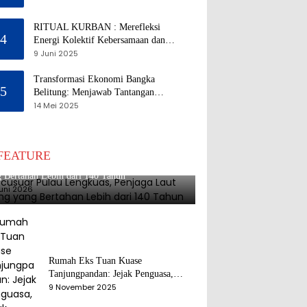
RITUAL KURBAN : Merefleksi
4
Energi Kolektif Kebersamaan dan
Mengeliminasi Sifat Kebinatangan
9 Juni 2025
Manusia
Transformasi Ekonomi Bangka
5
Belitung: Menjawab Tantangan
Melalui Pengelolaan Sumber Daya
14 Mei 2025
Alam yang Berkelanjutan
FEATURE
usuar Pulau Lengkuas, Penjaga Laut Belitung
 Bertahan Lebih dari 140 Tahun
uni 2026
Rumah Eks Tuan Kuase
Tanjungpandan: Jejak Penguasa,
Jejak Kenangan
9 November 2025