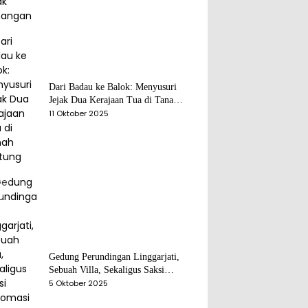
Dari Badau ke Balok: Menyusuri
Jejak Dua Kerajaan Tua di Tanah
Belitung
11 Oktober 2025
Gedung Perundingan Linggarjati,
Sebuah Villa, Sekaligus Saksi
Diplomasi yang Mengubah Arah
5 Oktober 2025
Bangsa