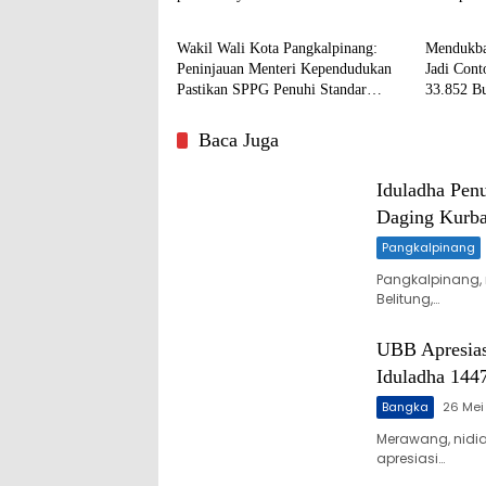
Pangkalpinang
Pangka
Wakil Wali Kota Pangkalpinang:
Mendukba
Peninjauan Menteri Kependudukan
Jadi Con
Pastikan SPPG Penuhi Standar
33.852 Bu
Layanan MBG
Terlayani
Baca Juga
Iduladha Pen
Daging Kurb
Pangkalpinang
Pangkalpinang,
Belitung,…
UBB Apresias
Iduladha 144
Bangka
26 Mei
Merawang, nidi
apresiasi…