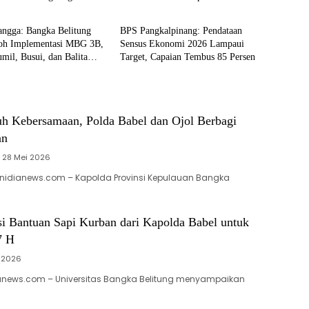
lpinang
Pangkalpinang
ngga: Bangka Belitung
BPS Pangkalpinang: Pendataan
toh Implementasi MBG 3B,
Sensus Ekonomi 2026 Lampaui
mil, Busui, dan Balita
Target, Capaian Tembus 85 Persen
uh Kebersamaan, Polda Babel dan Ojol Berbagi
an
28 Mei 2026
 nidianews.com – Kapolda Provinsi Kepulauan Bangka
i Bantuan Sapi Kurban dari Kapolda Babel untuk
7 H
 2026
anews.com – Universitas Bangka Belitung menyampaikan