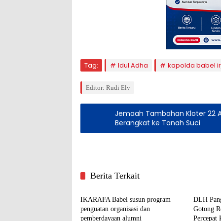
Tag:
Idul Adha
kapolda babel i
Editor: Rudi Elv
Jemaah Tambahan Kloter 22 As
Berangkat ke Tanah Suci
Berita Terkait
Pangkalpinang
Pangka
IKARAFA Babel susun program
DLH Pang
penguatan organisasi dan
Gotong R
pemberdayaan alumni
Percepat