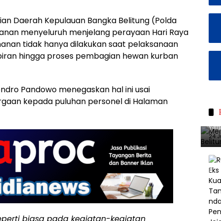
sian Daerah Kepulauan Bangka Belitung (Polda
nan menyeluruh menjelang perayaan Hari Raya
amanan tidak hanya dilakukan saat pelaksanaan
akbiran hingga proses pembagian hewan kurban
Hendro Pandowo menegaskan hal ini usai
gaan kepada puluhan personel di Halaman
Merc
yang
24 J
perti biasa pada kegiatan-kegiatan