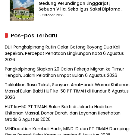
Gedung Perundingan Linggarjati,
Sebuah Villa, Sekaligus Saksi Diplomasi
yang Mengubah Arah Bangsa
5 Oktober 2025
Pos-pos Terbaru
DLH Pangkalpinang Rutin Gelar Gotong Royong Dua Kali
Sepekan, Percepat Penataan Lingkungan Kota
6 Agustus
2026
Pangkalpinang Siapkan 20 Calon Pekerja Migran ke Timur
Tengah, Jalani Pelatihan Empat Bulan
6 Agustus 2026
Taklukkan Rasa Takut, Senyum Anak-anak Warnai Khitanan
Massal Bulan Bakti HUT ke-50 PT TIMAH di Kundur
6 Agustus
2026
HUT ke-50 PT TIMAH, Bulan Bakti di Jakarta Hadirkan
Khitanan Massal, Donor Darah, dan Layanan Kesehatan
Gratis
6 Agustus 2026
MINDucation Kembali Hadir, MIND ID dan PT TIMAH Dampingi
Siswa Pemali Kejar Kampus Impian
6 Agustus 2026