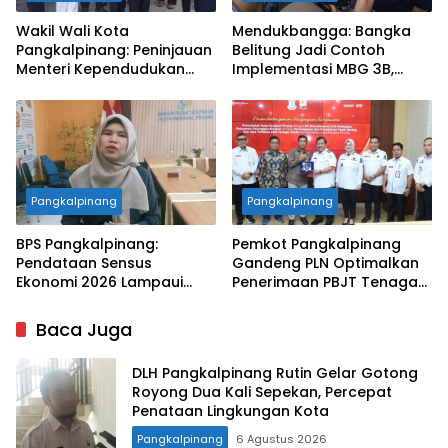
Wakil Wali Kota
Mendukbangga: Bangka
Pangkalpinang: Peninjauan
Belitung Jadi Contoh
Menteri Kependudukan
Implementasi MBG 3B,
Pastikan SPPG Penuhi
33.852 Bumil, Busui, dan
Standar Layanan MBG
Balita Terlayani
Pangkalpinang
Pangkalpinang
BPS Pangkalpinang:
Pemkot Pangkalpinang
Pendataan Sensus
Gandeng PLN Optimalkan
Ekonomi 2026 Lampaui
Penerimaan PBJT Tenaga
Target, Capaian Tembus
Listrik
85 Persen
Baca Juga
DLH Pangkalpinang Rutin Gelar Gotong
Royong Dua Kali Sepekan, Percepat
Penataan Lingkungan Kota
Pangkalpinang
6 Agustus 2026