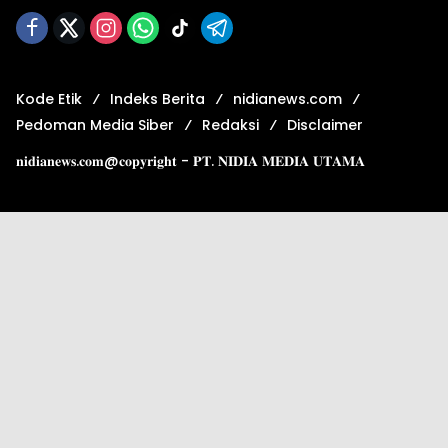
Kode Etik
Indeks Berita
nidianews.com
Pedoman Media Siber
Redaksi
Disclaimer
𝐧𝐢𝐝𝐢𝐚𝐧𝐞𝐰𝐬.𝐜𝐨𝐦@𝐜𝐨𝐩𝐲𝐫𝐢𝐠𝐡𝐭 - 𝐏𝐓. 𝐍𝐈𝐃𝐈𝐀 𝐌𝐄𝐃𝐈𝐀 𝐔𝐓𝐀𝐌𝐀