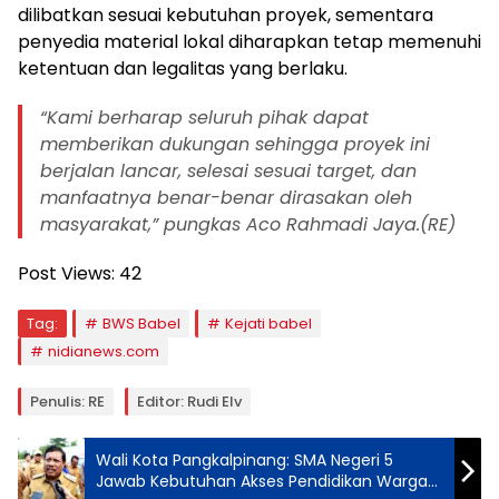
dilibatkan sesuai kebutuhan proyek, sementara
penyedia material lokal diharapkan tetap memenuhi
ketentuan dan legalitas yang berlaku.
“Kami berharap seluruh pihak dapat
memberikan dukungan sehingga proyek ini
berjalan lancar, selesai sesuai target, dan
manfaatnya benar-benar dirasakan oleh
masyarakat,” pungkas Aco Rahmadi Jaya.(RE)
Post Views:
42
Tag:
BWS Babel
Kejati babel
nidianews.com
Penulis: RE
Editor: Rudi Elv
Wali Kota Pangkalpinang: SMA Negeri 5
Jawab Kebutuhan Akses Pendidikan Warga