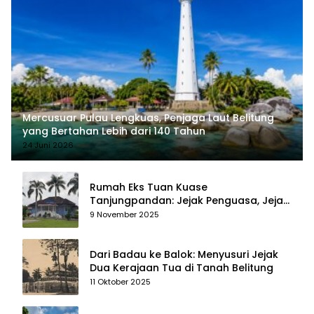
Mercusuar Pulau Lengkuas, Penjaga Laut Belitung
yang Bertahan Lebih dari 140 Tahun
24 Juni 2026
Rumah Eks Tuan Kuase
Tanjungpandan: Jejak Penguasa, Jejak
Kenangan
9 November 2025
Dari Badau ke Balok: Menyusuri Jejak
Dua Kerajaan Tua di Tanah Belitung
11 Oktober 2025