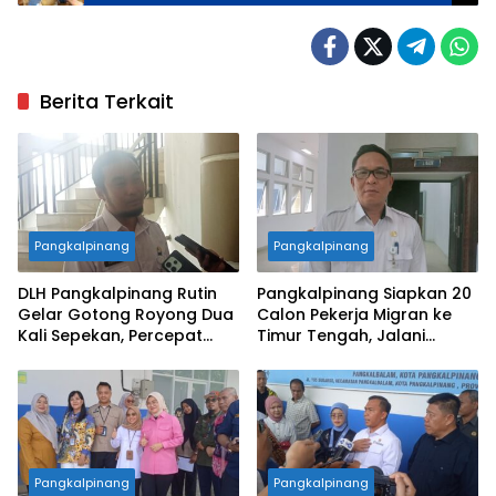
Gerunggang
Berita Terkait
Pangkalpinang
Pangkalpinang
DLH Pangkalpinang Rutin
Pangkalpinang Siapkan 20
Gelar Gotong Royong Dua
Calon Pekerja Migran ke
Kali Sepekan, Percepat
Timur Tengah, Jalani
Penataan Lingkungan Kota
Pelatihan Empat Bulan
Pangkalpinang
Pangkalpinang