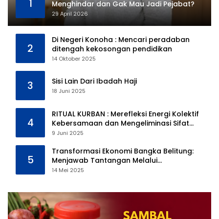
1
Menghindar dan Gak Mau Jadi Pejabat?
29 April 2026
Di Negeri Konoha : Mencari peradaban
2
ditengah kekosongan pendidikan
14 Oktober 2025
Sisi Lain Dari Ibadah Haji
3
18 Juni 2025
RITUAL KURBAN : Merefleksi Energi Kolektif
4
Kebersamaan dan Mengeliminasi Sifat
Kebinatangan Manusia
9 Juni 2025
Transformasi Ekonomi Bangka Belitung:
5
Menjawab Tantangan Melalui
Pengelolaan Sumber Daya Alam yang
14 Mei 2025
Berkelanjutan