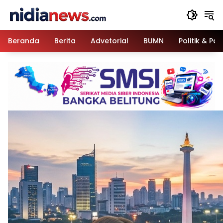
Langsung
ke
konten
Beranda
Berita
Advetorial
BUMN
Politik & Pa