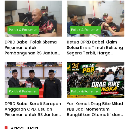
Penambang
Politik & Parlemen
Politik & Parlemen
DPRD Babel Tolak Skema
Ketua DPRD Babel Klaim
Pinjaman untuk
Solusi Krisis Timah Belitung
Pembangunan RS Jantung
Segera Terbit, Harga
dan Stroke, Didit: APBD
Pembelian Disebut Akan
Belum Sehat
Disamakan dengan
Bangka
Politik & Parlemen
Politik & Parlemen
DPRD Babel Soroti Serapan
Yuri Kemal: Drag Bike Milad
Anggaran OPD, Usulan
PBB Jadi Momentum
Pinjaman untuk RS Jantung
Bangkitkan Otomotif dan
Mulai Dibahas
Konsolidasi Partai
Baca Juga