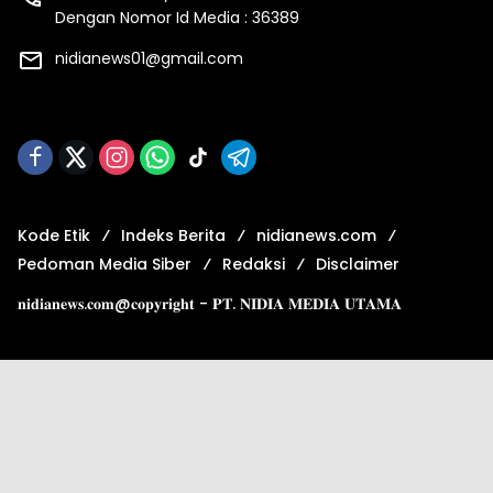
Dengan Nomor Id Media : 36389
nidianews01@gmail.com
Kode Etik
Indeks Berita
nidianews.com
Pedoman Media Siber
Redaksi
Disclaimer
𝐧𝐢𝐝𝐢𝐚𝐧𝐞𝐰𝐬.𝐜𝐨𝐦@𝐜𝐨𝐩𝐲𝐫𝐢𝐠𝐡𝐭 - 𝐏𝐓. 𝐍𝐈𝐃𝐈𝐀 𝐌𝐄𝐃𝐈𝐀 𝐔𝐓𝐀𝐌𝐀