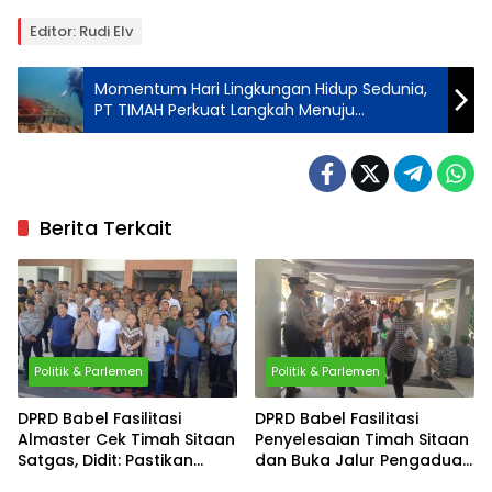
Editor: Rudi Elv
Momentum Hari Lingkungan Hidup Sedunia,
PT TIMAH Perkuat Langkah Menuju
Pertambangan Berkelanjutan
Berita Terkait
Politik & Parlemen
Politik & Parlemen
DPRD Babel Fasilitasi
DPRD Babel Fasilitasi
Almaster Cek Timah Sitaan
Penyelesaian Timah Sitaan
Satgas, Didit: Pastikan
dan Buka Jalur Pengaduan
Barangnya Ada
Dugaan Intimidasi