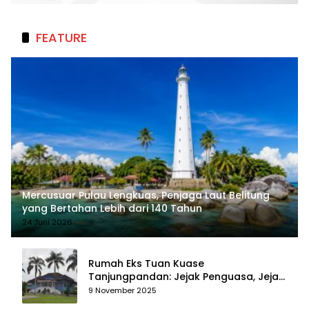
FEATURE
Mercusuar Pulau Lengkuas, Penjaga Laut Belitung
yang Bertahan Lebih dari 140 Tahun
24 Juni 2026
Rumah Eks Tuan Kuase
Tanjungpandan: Jejak Penguasa, Jejak
Kenangan
9 November 2025