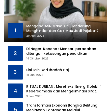
Mengapa ASN Masa Kini Cenderung
1
Menghindar dan Gak Mau Jadi Pejabat?
29 April 2026
Di Negeri Konoha : Mencari peradaban
2
ditengah kekosongan pendidikan
14 Oktober 2025
Sisi Lain Dari Ibadah Haji
3
18 Juni 2025
RITUAL KURBAN : Merefleksi Energi Kolektif
4
Kebersamaan dan Mengeliminasi Sifat
Kebinatangan Manusia
9 Juni 2025
Transformasi Ekonomi Bangka Belitung:
5
Menjawab Tantangan Melalui