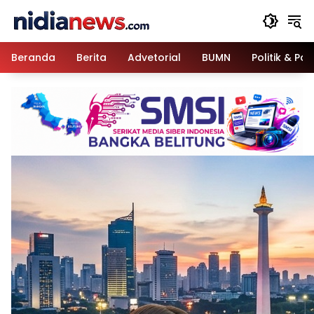
Langsung
ke
konten
Beranda
Berita
Advetorial
BUMN
Politik & Pa