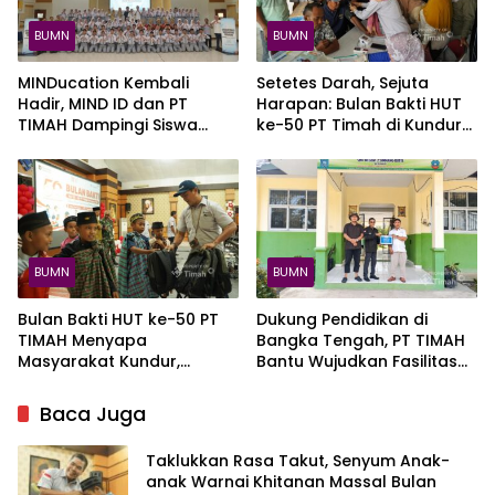
BUMN
BUMN
MINDucation Kembali
Setetes Darah, Sejuta
Hadir, MIND ID dan PT
Harapan: Bulan Bakti HUT
TIMAH Dampingi Siswa
ke-50 PT Timah di Kundur
Pemali Kejar Kampus
Kumpulkan 120 Kantong
Impian
Darah
BUMN
BUMN
Bulan Bakti HUT ke-50 PT
Dukung Pendidikan di
TIMAH Menyapa
Bangka Tengah, PT TIMAH
Masyarakat Kundur,
Bantu Wujudkan Fasilitas
Hadirkan Kegiatan Sosial
Literasi SMPN 2 Simpang
yang Menyentuh Langsung
Katis
Baca Juga
Warga
Taklukkan Rasa Takut, Senyum Anak-
anak Warnai Khitanan Massal Bulan