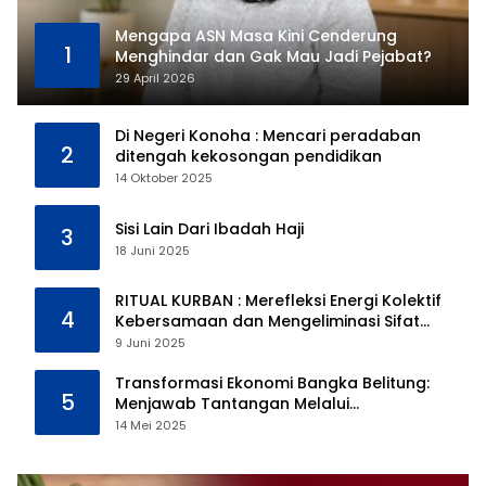
Mengapa ASN Masa Kini Cenderung
1
Menghindar dan Gak Mau Jadi Pejabat?
29 April 2026
Di Negeri Konoha : Mencari peradaban
2
ditengah kekosongan pendidikan
14 Oktober 2025
Sisi Lain Dari Ibadah Haji
3
18 Juni 2025
RITUAL KURBAN : Merefleksi Energi Kolektif
4
Kebersamaan dan Mengeliminasi Sifat
Kebinatangan Manusia
9 Juni 2025
Transformasi Ekonomi Bangka Belitung:
5
Menjawab Tantangan Melalui
Pengelolaan Sumber Daya Alam yang
14 Mei 2025
Berkelanjutan