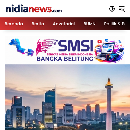
Langsung
ke
konten
Beranda
Berita
Advetorial
BUMN
Politik & Pa