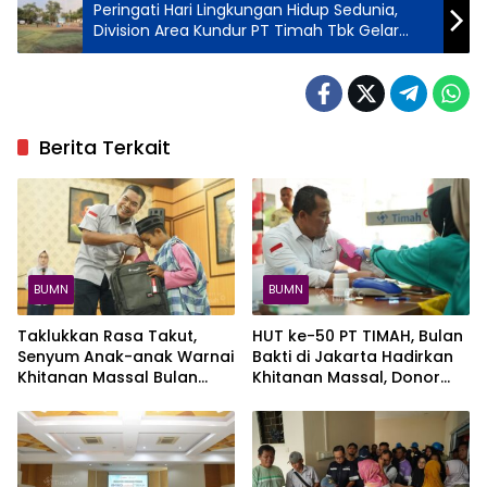
Peringati Hari Lingkungan Hidup Sedunia,
Division Area Kundur PT Timah Tbk Gelar
Apel Hingga Pungut Sampah Plastik
Berita Terkait
BUMN
BUMN
Taklukkan Rasa Takut,
HUT ke-50 PT TIMAH, Bulan
Senyum Anak-anak Warnai
Bakti di Jakarta Hadirkan
Khitanan Massal Bulan
Khitanan Massal, Donor
Bakti HUT ke-50 PT TIMAH
Darah, dan Layanan
di Kundur
Kesehatan Gratis