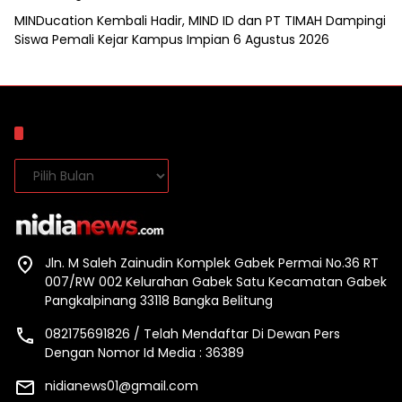
MINDucation Kembali Hadir, MIND ID dan PT TIMAH Dampingi
Siswa Pemali Kejar Kampus Impian
6 Agustus 2026
Arsip
Arsip
Jln. M Saleh Zainudin Komplek Gabek Permai No.36 RT
007/RW 002 Kelurahan Gabek Satu Kecamatan Gabek
Pangkalpinang 33118 Bangka Belitung
082175691826 / Telah Mendaftar Di Dewan Pers
Dengan Nomor Id Media : 36389
nidianews01@gmail.com