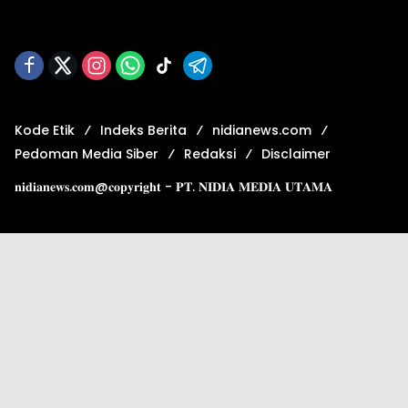
Kode Etik
Indeks Berita
nidianews.com
Pedoman Media Siber
Redaksi
Disclaimer
𝐧𝐢𝐝𝐢𝐚𝐧𝐞𝐰𝐬.𝐜𝐨𝐦@𝐜𝐨𝐩𝐲𝐫𝐢𝐠𝐡𝐭 - 𝐏𝐓. 𝐍𝐈𝐃𝐈𝐀 𝐌𝐄𝐃𝐈𝐀 𝐔𝐓𝐀𝐌𝐀