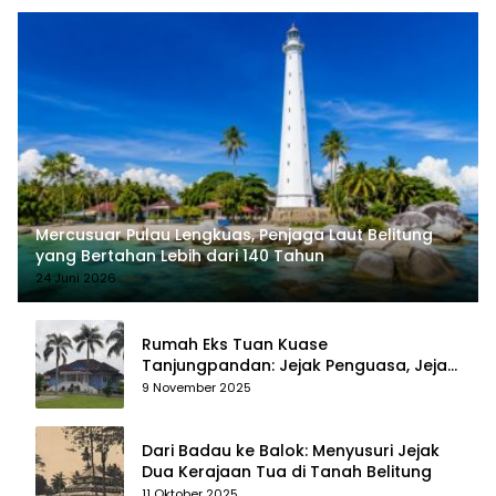
Mercusuar Pulau Lengkuas, Penjaga Laut Belitung
yang Bertahan Lebih dari 140 Tahun
24 Juni 2026
Rumah Eks Tuan Kuase
Tanjungpandan: Jejak Penguasa, Jejak
Kenangan
9 November 2025
Dari Badau ke Balok: Menyusuri Jejak
Dua Kerajaan Tua di Tanah Belitung
11 Oktober 2025