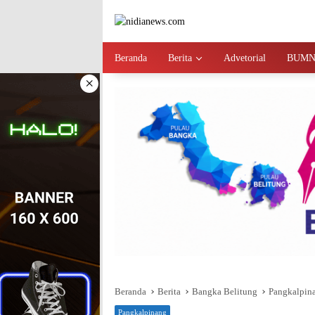
Langsung
ke
konten
Beranda
Berita
Advetorial
BUM
×
Beranda
Berita
Bangka Belitung
Pangkalpin
Pangkalpinang