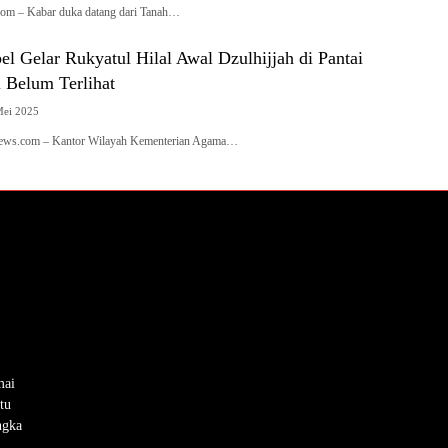
om – Kabar duka datang dari Tanah…
 Gelar Rukyatul Hilal Awal Dzulhijjah di Pantai
 Belum Terlihat
Mei 2025
anews.com – Kantor Wilayah Kementerian Agama…
mai
tu
ngka