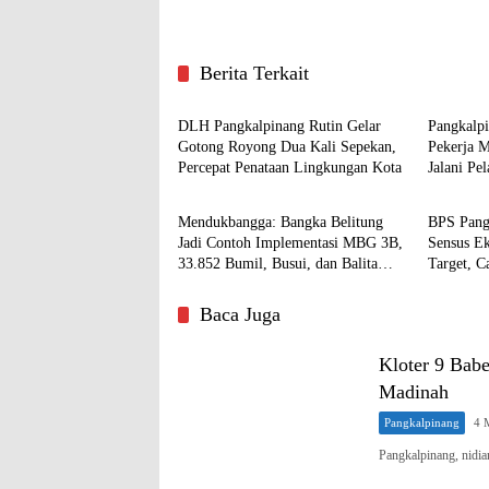
Berita Terkait
Pangkalpinang
Pangkal
DLH Pangkalpinang Rutin Gelar
Pangkalp
Gotong Royong Dua Kali Sepekan,
Pekerja 
Percepat Penataan Lingkungan Kota
Jalani Pe
Pangkalpinang
Pangkal
Mendukbangga: Bangka Belitung
BPS Pang
Jadi Contoh Implementasi MBG 3B,
Sensus E
33.852 Bumil, Busui, dan Balita
Target, C
Terlayani
Baca Juga
Kloter 9 Bab
Madinah
Pangkalpinang
4 
Pangkalpinang, nidi