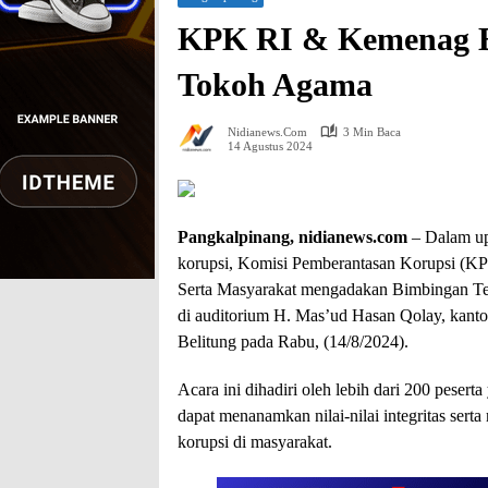
KPK RI & Kemenag B
Tokoh Agama
Nidianews.com
3 Min Baca
14 Agustus 2024
Pangkalpinang, nidianews.com
– Dalam up
korupsi, Komisi Pemberantasan Korupsi (KP
Serta Masyarakat mengadakan Bimbingan Tek
di auditorium H. Mas’ud Hasan Qolay, kant
Belitung pada Rabu, (14/8/2024).
Acara ini dihadiri oleh lebih dari 200 pesert
dapat menanamkan nilai-nilai integritas ser
korupsi di masyarakat.