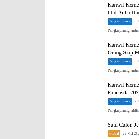
Kanwil Kemen
Idul Adha Ha
Pangkalpinang
9 
Pangkalpinang, nid
Kanwil Keme
Orang Siap 
Pangkalpinang
5 
Pangkalpinang, nid
Kanwil Kemen
Pancasila 20
Pangkalpinang
2 
Pangkalpinang, nidi
Satu Calon J
Global
29 Mei 20