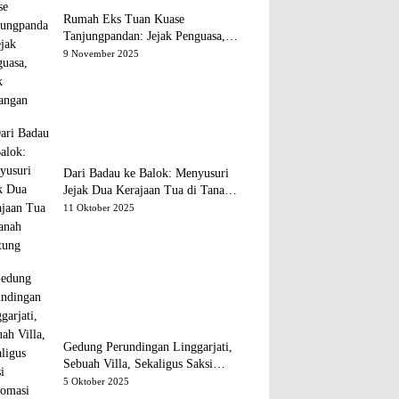
Rumah Eks Tuan Kuase
Tanjungpandan: Jejak Penguasa,
Jejak Kenangan
9 November 2025
Dari Badau ke Balok: Menyusuri
Jejak Dua Kerajaan Tua di Tanah
Belitung
11 Oktober 2025
Gedung Perundingan Linggarjati,
Sebuah Villa, Sekaligus Saksi
Diplomasi yang Mengubah Arah
5 Oktober 2025
Bangsa