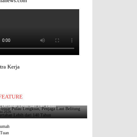
dianews.com
tra Kerja
FEATURE
usuar Pulau Lengkuas, Penjaga Laut Belitung
 Bertahan Lebih dari 140 Tahun
uni 2026