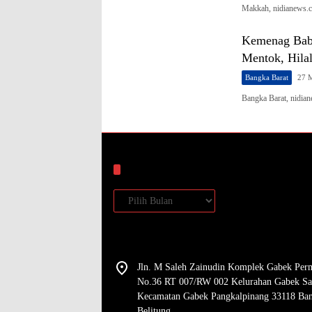
Makkah, nidianews.c
Kemenag Babel
Mentok, Hilal
Bangka Barat
27 
Bangka Barat, nidi
Arsip
Arsip
Jln. M Saleh Zainudin Komplek Gabek Per
No.36 RT 007/RW 002 Kelurahan Gabek Sa
Kecamatan Gabek Pangkalpinang 33118 Ba
Belitung