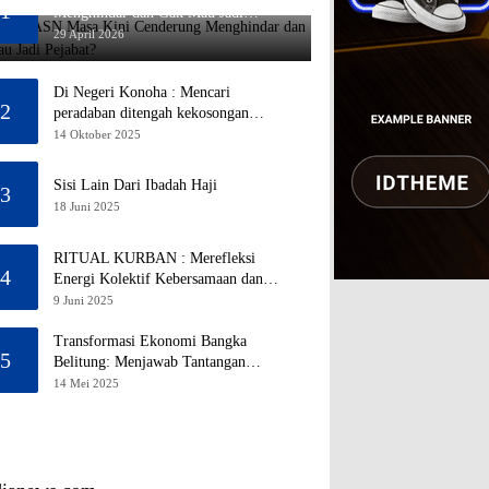
1
Menghindar dan Gak Mau Jadi
Pejabat?
29 April 2026
Di Negeri Konoha : Mencari
2
peradaban ditengah kekosongan
pendidikan
14 Oktober 2025
Sisi Lain Dari Ibadah Haji
3
18 Juni 2025
RITUAL KURBAN : Merefleksi
4
Energi Kolektif Kebersamaan dan
Mengeliminasi Sifat Kebinatangan
9 Juni 2025
Manusia
Transformasi Ekonomi Bangka
5
Belitung: Menjawab Tantangan
Melalui Pengelolaan Sumber Daya
14 Mei 2025
Alam yang Berkelanjutan