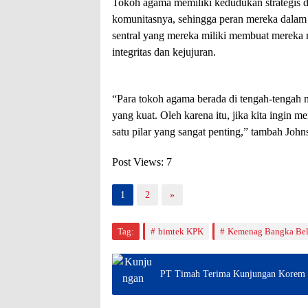
Tokoh agama memiliki kedudukan strategis d
komunitasnya, sehingga peran mereka dalam me
sentral yang mereka miliki membuat mereka 
integritas dan kejujuran.
“Para tokoh agama berada di tengah-tengah 
yang kuat. Oleh karena itu, jika kita ingin 
satu pilar yang sangat penting,” tambah John
Post Views:
7
1
2
»
Tag:
bimtek KPK
Kemenag Bangka Bel
PT Timah Terima Kunjungan Korem