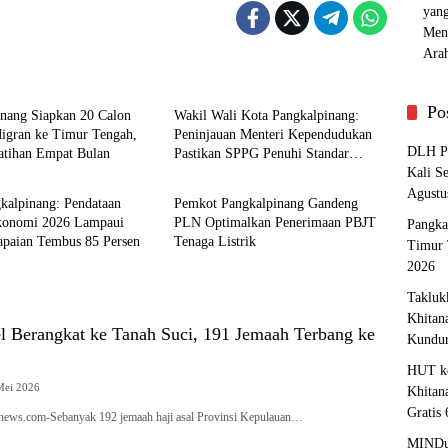
pinang
Pangkalpinang
Po
inang Siapkan 20 Calon
Wakil Wali Kota Pangkalpinang:
Migran ke Timur Tengah,
Peninjauan Menteri Kependudukan
DLH Pa
latihan Empat Bulan
Pastikan SPPG Penuhi Standar
pinang
Pangkalpinang
Layanan MBG
Kali S
Agustu
kalpinang: Pendataan
Pemkot Pangkalpinang Gandeng
konomi 2026 Lampaui
PLN Optimalkan Penerimaan PBJT
Pangka
apaian Tembus 85 Persen
Tenaga Listrik
Timur 
2026
Takluk
Khitan
el Berangkat ke Tanah Suci, 191 Jemaah Terbang ke
Kundu
HUT ke
Mei 2026
Khitan
Gratis
anews.com-Sebanyak 192 jemaah haji asal Provinsi Kepulauan…
MINDu