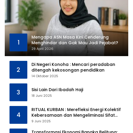
Mengapa ASN Masa Kini Cenderung
1
Menghindar dan Gak Mau Jadi Pejabat?
29 April 2026
Di Negeri Konoha : Mencari peradaban
2
ditengah kekosongan pendidikan
14 Oktober 2025
Sisi Lain Dari Ibadah Haji
3
18 Juni 2025
RITUAL KURBAN : Merefleksi Energi Kolektif
4
Kebersamaan dan Mengeliminasi Sifat
Kebinatangan Manusia
9 Juni 2025
Transformasi Ekonomi Bangka Belitung: