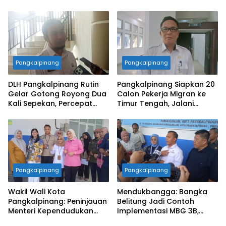
pemberdayaan alumni
Pangkalpinang
Pangkalpinang
DLH Pangkalpinang Rutin
Pangkalpinang Siapkan 20
Gelar Gotong Royong Dua
Calon Pekerja Migran ke
Kali Sepekan, Percepat
Timur Tengah, Jalani
Penataan Lingkungan Kota
Pelatihan Empat Bulan
Pangkalpinang
Pangkalpinang
Wakil Wali Kota
Mendukbangga: Bangka
Pangkalpinang: Peninjauan
Belitung Jadi Contoh
Menteri Kependudukan
Implementasi MBG 3B,
Pastikan SPPG Penuhi
33.852 Bumil, Busui, dan