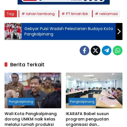
Tag:
lahan tambang
PT timah tbk
reklamasi
Gebyar Puisi Wadah Pelestarian Budaya Kota
Pangkalpinang
Berita Terkait
Pangkalpinang
Pangkalpinang
Wali Kota Pangkalpinang
IKARAFA Babel susun
dorong UMKM naik kelas
program penguatan
melalui rumah produksi
organisasi dan