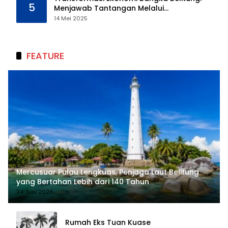
5
Menjawab Tantangan Melalui
Pengelolaan Sumber Daya Alam yang
14 Mei 2025
Berkelanjutan
FEATURE
Mercusuar Pulau Lengkuas, Penjaga Laut Belitung
yang Bertahan Lebih dari 140 Tahun
24 Juni 2026
Rumah Eks Tuan Kuase