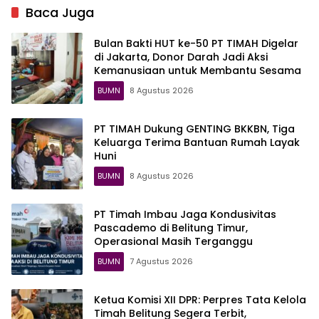
Standar Layanan MBG
Balita Terlayani
Baca Juga
Bulan Bakti HUT ke-50 PT TIMAH Digelar
di Jakarta, Donor Darah Jadi Aksi
Kemanusiaan untuk Membantu Sesama
BUMN
8 Agustus 2026
PT TIMAH Dukung GENTING BKKBN, Tiga
Keluarga Terima Bantuan Rumah Layak
Huni
BUMN
8 Agustus 2026
PT Timah Imbau Jaga Kondusivitas
Pascademo di Belitung Timur,
Operasional Masih Terganggu
BUMN
7 Agustus 2026
Ketua Komisi XII DPR: Perpres Tata Kelola
Timah Belitung Segera Terbit,