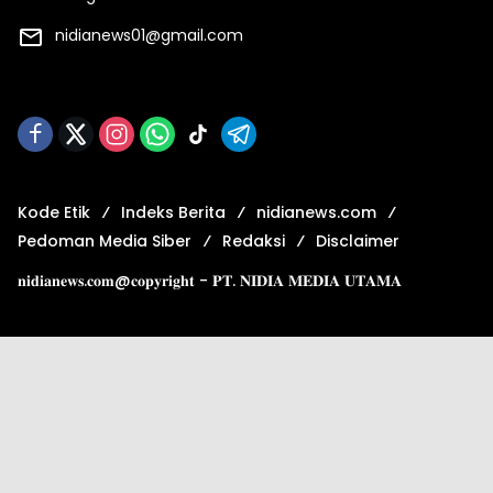
nidianews01@gmail.com
Kode Etik
Indeks Berita
nidianews.com
Pedoman Media Siber
Redaksi
Disclaimer
𝐧𝐢𝐝𝐢𝐚𝐧𝐞𝐰𝐬.𝐜𝐨𝐦@𝐜𝐨𝐩𝐲𝐫𝐢𝐠𝐡𝐭 - 𝐏𝐓. 𝐍𝐈𝐃𝐈𝐀 𝐌𝐄𝐃𝐈𝐀 𝐔𝐓𝐀𝐌𝐀