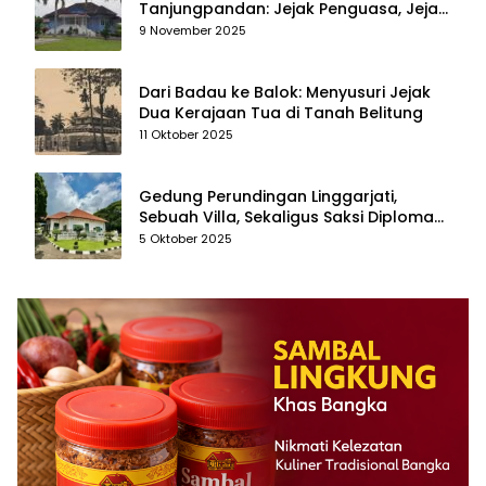
Tanjungpandan: Jejak Penguasa, Jejak
Kenangan
9 November 2025
Dari Badau ke Balok: Menyusuri Jejak
Dua Kerajaan Tua di Tanah Belitung
11 Oktober 2025
Gedung Perundingan Linggarjati,
Sebuah Villa, Sekaligus Saksi Diplomasi
yang Mengubah Arah Bangsa
5 Oktober 2025