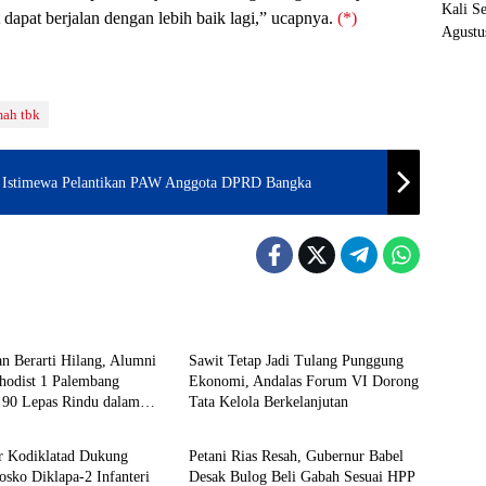
Kali S
 dapat berjalan dengan lebih baik lagi,” ucapnya.
(*)
Agustu
mah tbk
a Istimewa Pelantikan PAW Anggota DPRD Bangka
Daerah
n Berarti Hilang, Alumni
Sawit Tetap Jadi Tulang Punggung
odist 1 Palembang
Ekonomi, Andalas Forum VI Dorong
 90 Lepas Rindu dalam
Tata Kelola Berkelanjutan
Daerah
gen Penuh Kenangan
r Kodiklatad Dukung
Petani Rias Resah, Gubernur Babel
osko Diklapa-2 Infanteri
Desak Bulog Beli Gabah Sesuai HPP