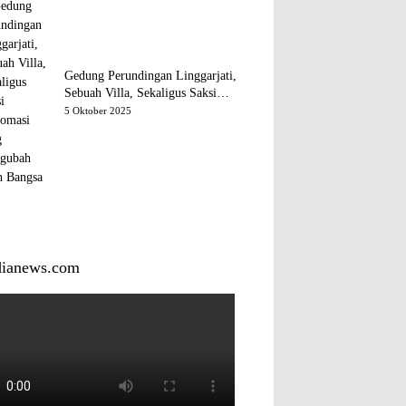
Gedung Perundingan Linggarjati,
Sebuah Villa, Sekaligus Saksi
Diplomasi yang Mengubah Arah
5 Oktober 2025
Bangsa
dianews.com