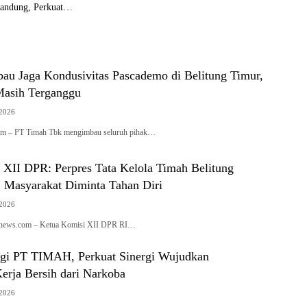
andung, Perkuat
n Taktis dan Komando
au Jaga Kondusivitas Pascademo di Belitung Timur,
Masih Terganggu
 2026
com – PT Timah Tbk mengimbau seluruh pihak…
 XII DPR: Perpres Tata Kelola Timah Belitung
, Masyarakat Diminta Tahan Diri
 2026
ianews.com – Ketua Komisi XII DPR RI…
i PT TIMAH, Perkuat Sinergi Wujudkan
erja Bersih dari Narkoba
 2026