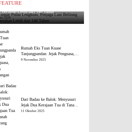
FEATURE
usuar Pulau Lengkuas, Penjaga Laut Belitung
 Bertahan Lebih dari 140 Tahun
uni 2026
Rumah Eks Tuan Kuase
Tanjungpandan: Jejak Penguasa,
Jejak Kenangan
9 November 2025
Dari Badau ke Balok: Menyusuri
Jejak Dua Kerajaan Tua di Tanah
Belitung
11 Oktober 2025