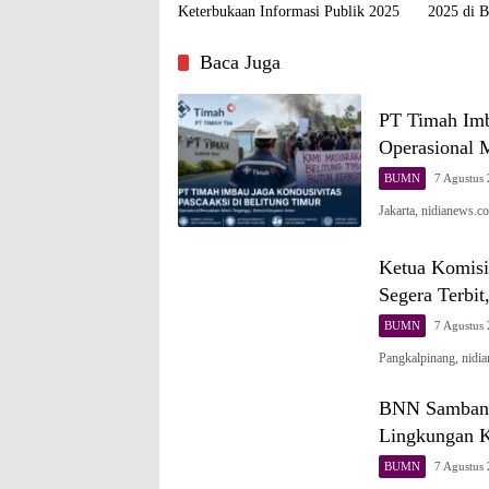
Keterbukaan Informasi Publik 2025
2025 di B
Kemampua
Baca Juga
PT Timah Imb
Operasional 
BUMN
7 Agustus
Jakarta, nidianews.
Ketua Komisi
Segera Terbit
BUMN
7 Agustus
Pangkalpinang, nid
BNN Sambang
Lingkungan K
BUMN
7 Agustus