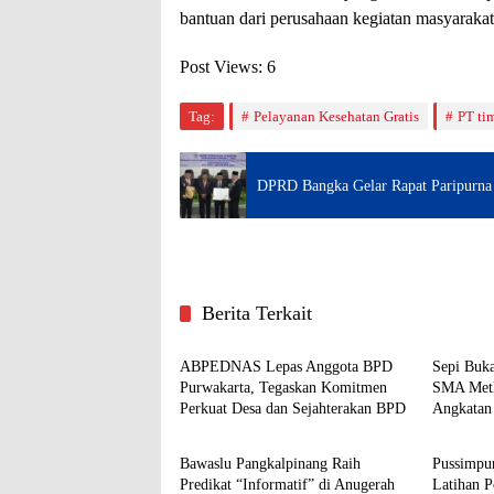
bantuan dari perusahaan kegiatan masyarakat
Post Views:
6
Tag:
Pelayanan Kesehatan Gratis
PT ti
DPRD Bangka Gelar Rapat Paripurn
Berita Terkait
Daerah
Daerah
ABPEDNAS Lepas Anggota BPD
Sepi Buka
Purwakarta, Tegaskan Komitmen
SMA Meth
Perkuat Desa dan Sejahterakan BPD
Angkatan
Daerah
Daerah
Temu Kan
Bawaslu Pangkalpinang Raih
Pussimpu
Predikat “Informatif” di Anugerah
Latihan P