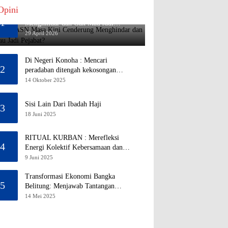
Opini
Mengapa ASN Masa Kini Cenderung
1
Menghindar dan Gak Mau Jadi
Pejabat?
29 April 2026
Di Negeri Konoha : Mencari
2
peradaban ditengah kekosongan
pendidikan
14 Oktober 2025
Sisi Lain Dari Ibadah Haji
3
18 Juni 2025
RITUAL KURBAN : Merefleksi
4
Energi Kolektif Kebersamaan dan
Mengeliminasi Sifat Kebinatangan
9 Juni 2025
Manusia
Transformasi Ekonomi Bangka
5
Belitung: Menjawab Tantangan
Melalui Pengelolaan Sumber Daya
14 Mei 2025
Alam yang Berkelanjutan