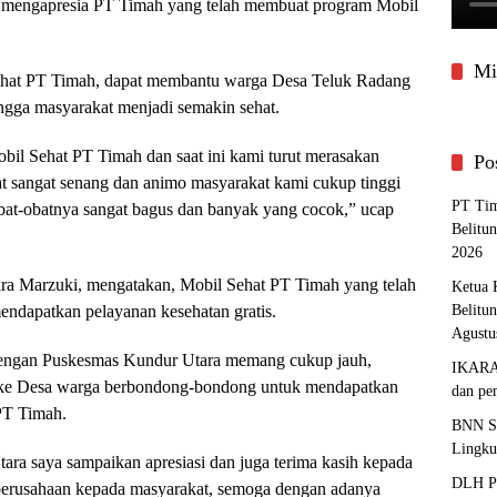
l mengapresia PT Timah yang telah membuat program Mobil
Mi
Sehat PT Timah, dapat membantu warga Desa Teluk Radang
ngga masyarakat menjadi semakin sehat.
il Sehat PT Timah dan saat ini kami turut merasakan
Po
at sangat senang dan animo masyarakat kami cukup tinggi
PT Tim
at-obatnya sangat bagus dan banyak yang cocok,” ucap
Belitu
2026
ra Marzuki, mengatakan, Mobil Sehat PT Timah yang telah
Ketua 
Belitu
dapatkan pelayanan kesehatan gratis.
Agustu
dengan Puskesmas Kundur Utara memang cukup jauh,
IKARAF
g ke Desa warga berbondong-bondong untuk mendapatkan
dan pe
 PT Timah.
BNN Sa
Lingku
a saya sampaikan apresiasi dan juga terima kasih kepada
DLH Pa
 perusahaan kepada masyarakat, semoga dengan adanya