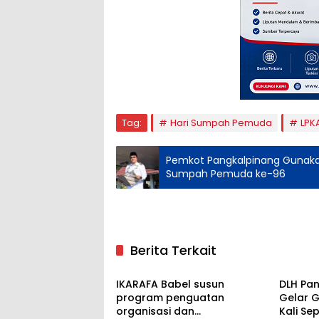
Tag:
Hari Sumpah Pemuda
LPK
Pemkot Pangkalpinang Gunakan
Sumpah Pemuda ke-96
Berita Terkait
Pangkalpinang
Pangka
IKARAFA Babel susun
DLH Pan
program penguatan
Gelar 
organisasi dan
Kali Se
Pangkalpinang
Pangka