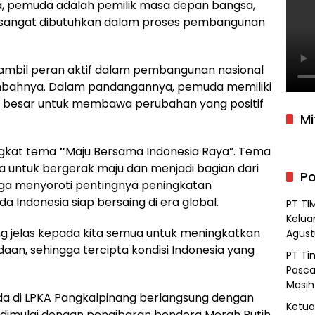
, pemuda adalah pemilik masa depan bangsa,
a sangat dibutuhkan dalam proses pembangunan
mbil peran aktif dalam pembangunan nasional
tambahnya. Dalam pandangannya, pemuda memiliki
i besar untuk membawa perubahan yang positif
Mi
gkat tema
“
Maju Bersama Indonesia Raya”. Tema
 untuk bergerak maju dan menjadi bagian dari
Po
ga menyoroti pentingnya peningkatan
Indonesia siap bersaing di era global.
PT TI
Kelua
 jelas kepada kita semua untuk meningkatkan
Agust
an, sehingga tercipta kondisi Indonesia yang
PT Ti
Pasca
Masih
 di LPKA Pangkalpinang berlangsung dengan
Ketua 
 dimulai dengan pengibaran bendera Merah Putih