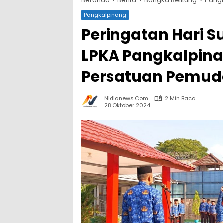
Beranda
Berita
Bangka Belitung
Pang
Pangkalpinang
Peringatan Hari 
LPKA Pangkalpin
Persatuan Pemud
Nidianews.com
2 Min Baca
28 Oktober 2024