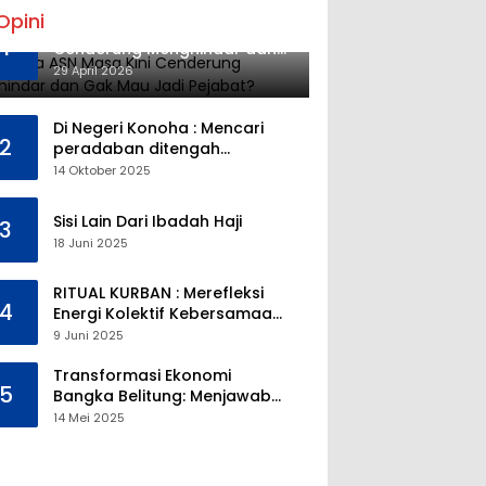
Opini
Mengapa ASN Masa Kini
1
Cenderung Menghindar dan
Gak Mau Jadi Pejabat?
29 April 2026
Di Negeri Konoha : Mencari
2
peradaban ditengah
kekosongan pendidikan
14 Oktober 2025
Sisi Lain Dari Ibadah Haji
3
18 Juni 2025
RITUAL KURBAN : Merefleksi
4
Energi Kolektif Kebersamaan
dan Mengeliminasi Sifat
9 Juni 2025
Kebinatangan Manusia
Transformasi Ekonomi
5
Bangka Belitung: Menjawab
Tantangan Melalui
14 Mei 2025
Pengelolaan Sumber Daya
Alam yang Berkelanjutan