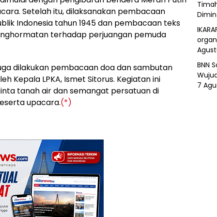
Timah
pacara. Setelah itu, dilaksanakan pembacaan
Dimin
lik Indonesia tahun 1945 dan pembacaan teks
IKARA
enghormatan terhadap perjuangan pemuda
organ
Agust
BNN S
t juga dilakukan pembacaan doa dan sambutan
Wujud
h Kepala LPKA, Ismet Sitorus. Kegiatan ini
7 Agu
inta tanah air dan semangat persatuan di
eserta upacara.
(*)