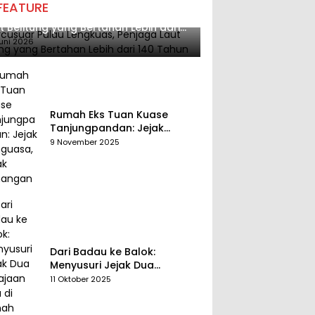
FEATURE
cusuar Pulau Lengkuas, Penjaga
t Belitung yang Bertahan Lebih dari
 Tahun
uni 2026
Rumah Eks Tuan Kuase
Tanjungpandan: Jejak
Penguasa, Jejak Kenangan
9 November 2025
Dari Badau ke Balok:
Menyusuri Jejak Dua
Kerajaan Tua di Tanah
11 Oktober 2025
Belitung