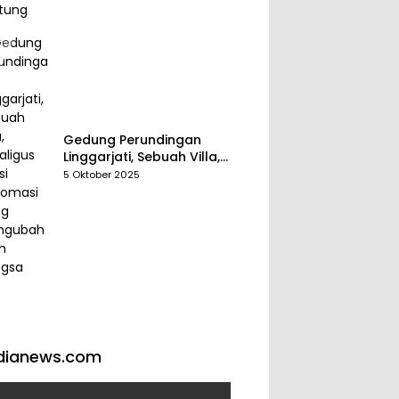
Gedung Perundingan
Linggarjati, Sebuah Villa,
Sekaligus Saksi Diplomasi
5 Oktober 2025
yang Mengubah Arah
Bangsa
dianews.com