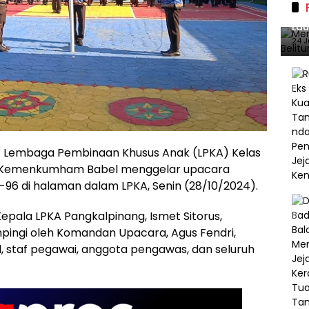
Mer
Lau
140
24 J
 Lembaga Pembinaan Khusus Anak (LPKA) Kelas
an Kemenkumham Babel menggelar upacara
96 di halaman dalam LPKA, Senin (28/10/2024).
Kepala LPKA Pangkalpinang, Ismet Sitorus,
mpingi oleh Komandan Upacara, Agus Fendri,
al, staf pegawai, anggota pengawas, dan seluruh