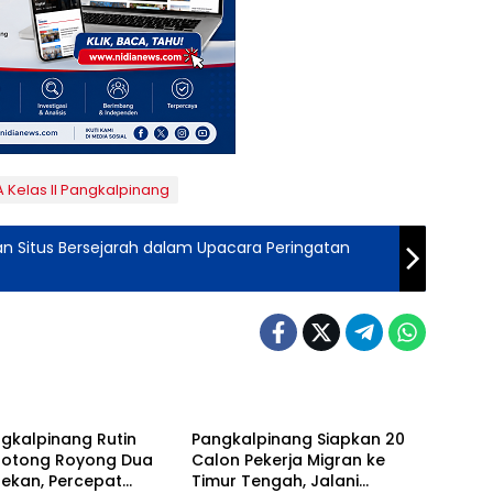
A Kelas II Pangkalpinang
 Situs Bersejarah dalam Upacara Peringatan
lpinang
Pangkalpinang
gkalpinang Rutin
Pangkalpinang Siapkan 20
Gotong Royong Dua
Calon Pekerja Migran ke
pekan, Percepat
Timur Tengah, Jalani
lpinang
Pangkalpinang