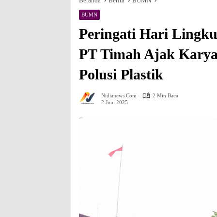
Beranda
Berita
BUMN
BUMN
Peringati Hari Lingk
PT Timah Ajak Karya
Polusi Plastik
Nidianews.com
2 Min Baca
2 Juni 2025