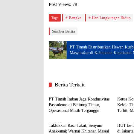
Post Views:
78
Tag:
Bangka
Hari Lingkungan Hidup
Sumber Berita
PT Timah Distribusikan Hewan Kurba
Masyarakat di Kabupaten Kepulauan 
Berita Terkait
BUMN
BUMN
PT Timah Imbau Jaga Kondusivitas
Ketua Ko
Pascademo di Belitung Timur,
Kelola Ti
Operasional Masih Terganggu
Terbit, M
BUMN
BUMN
Diri
Taklukkan Rasa Takut, Senyum
HUT ke-5
Anak-anak Warnai Khitanan Massal
di Jakart