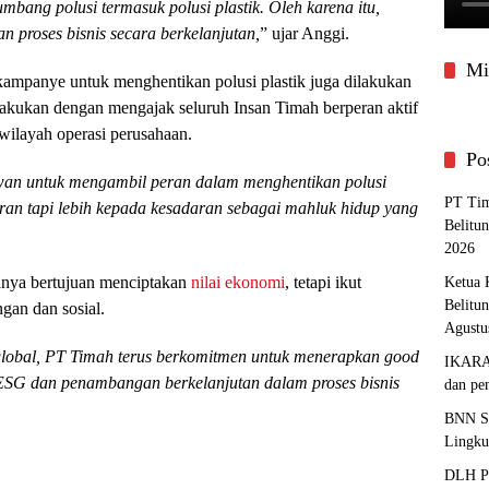
umbang polusi termasuk polusi plastik. Oleh karena itu,
 proses bisnis secara berkelanjutan,
” ujar Anggi.
Mi
ampanye untuk menghentikan polusi plastik juga dilakukan
dilakukan dengan mengajak seluruh Insan Timah berperan aktif
 wilayah operasi perusahaan.
Po
wan untuk mengambil peran dalam menghentikan polusi
PT Tim
uran tapi lebih kepada kesadaran sebagai mahluk hidup yang
Belitu
2026
anya bertujuan menciptakan
nilai ekonomi
, tetapi ikut
Ketua 
Belitu
gan dan sosial.
Agustu
lobal, PT Timah terus berkomitmen untuk menerapkan good
IKARAF
ESG dan penambangan berkelanjutan dalam proses bisnis
dan pe
BNN Sa
Lingku
DLH Pa