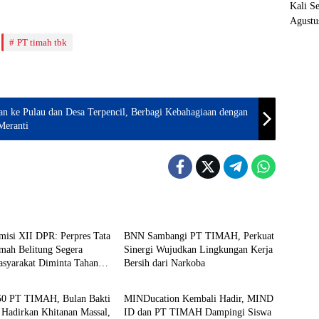
Kali S
Agustu
PT timah tbk
n ke Pulau dan Desa Terpencil, Berbagi Kebahagiaan dengan
Meranti
BUMN
misi XII DPR: Perpres Tata
BNN Sambangi PT TIMAH, Perkuat
mah Belitung Segera
Sinergi Wujudkan Lingkungan Kerja
asyarakat Diminta Tahan
Bersih dari Narkoba
BUMN
0 PT TIMAH, Bulan Bakti
MINDucation Kembali Hadir, MIND
a Hadirkan Khitanan Massal,
ID dan PT TIMAH Dampingi Siswa