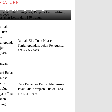
FEATURE
usuar Pulau Lengkuas, Penjaga Laut Belitung
 Bertahan Lebih dari 140 Tahun
uni 2026
Rumah Eks Tuan Kuase
Tanjungpandan: Jejak Penguasa,
Jejak Kenangan
9 November 2025
Dari Badau ke Balok: Menyusuri
Jejak Dua Kerajaan Tua di Tanah
Belitung
11 Oktober 2025