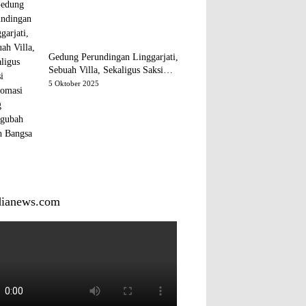
Gedung Perundingan Linggarjati,
Sebuah Villa, Sekaligus Saksi
Diplomasi yang Mengubah Arah
5 Oktober 2025
Bangsa
dianews.com