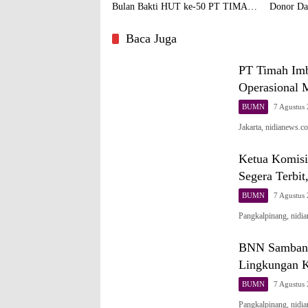
Bulan Bakti HUT ke-50 PT TIMAH
Donor Da
di Kundur
Kesehatan
Baca Juga
PT Timah Imb
Operasional 
BUMN
7 Agustus
Jakarta, nidianews.
Ketua Komisi
Segera Terbit
BUMN
7 Agustus
Pangkalpinang, nid
BNN Sambang
Lingkungan K
BUMN
7 Agustus
Pangkalpinang, nid