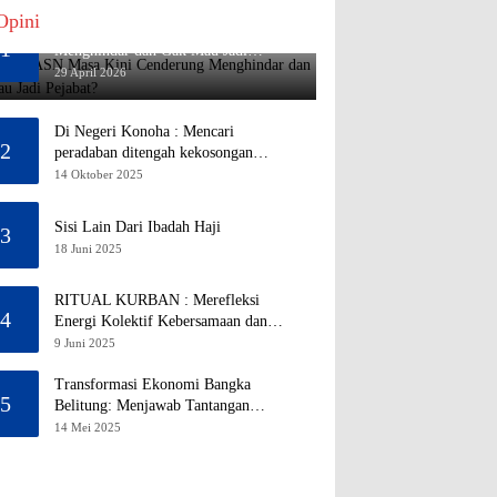
Opini
Mengapa ASN Masa Kini Cenderung
1
Menghindar dan Gak Mau Jadi
Pejabat?
29 April 2026
Di Negeri Konoha : Mencari
2
peradaban ditengah kekosongan
pendidikan
14 Oktober 2025
Sisi Lain Dari Ibadah Haji
3
18 Juni 2025
RITUAL KURBAN : Merefleksi
4
Energi Kolektif Kebersamaan dan
Mengeliminasi Sifat Kebinatangan
9 Juni 2025
Manusia
Transformasi Ekonomi Bangka
5
Belitung: Menjawab Tantangan
Melalui Pengelolaan Sumber Daya
14 Mei 2025
Alam yang Berkelanjutan