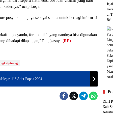
lagi hal baru seperti alat medis, obat dan vitamin yang baru
di kadernya,” ucap Lusje.
re posyandu ini juga sebagai sarana untuk berbagi informasi
kaitan posyandu, forum inilah yang nantinya bisa digunakan
yang dihadapi dilapangan,” Pungkasnya.
(RE)
Pangkalpinang
Melepas 113 Atlet Popda 2024
Po
DLH Pa
Kali S
pinang
Pangkalpinang
Agustu