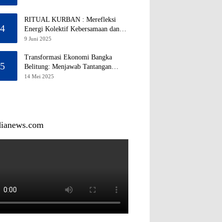
RITUAL KURBAN : Merefleksi
4
Energi Kolektif Kebersamaan dan
Mengeliminasi Sifat Kebinatangan
9 Juni 2025
Manusia
Transformasi Ekonomi Bangka
5
Belitung: Menjawab Tantangan
Melalui Pengelolaan Sumber Daya
14 Mei 2025
Alam yang Berkelanjutan
dianews.com