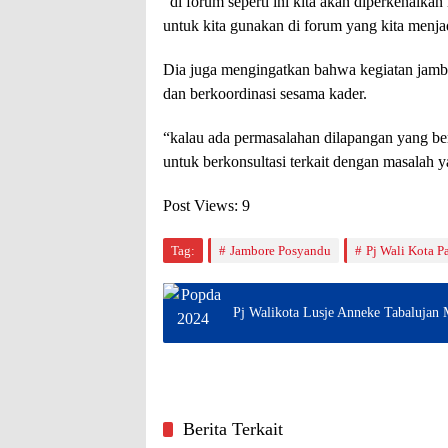
“di forum seperti ini kita akan diperkenalkan 
untuk kita gunakan di forum yang kita menja
Dia juga mengingatkan bahwa kegiatan jambo
dan berkoordinasi sesama kader.
“kalau ada permasalahan dilapangan yang ber
untuk berkonsultasi terkait dengan masalah 
Post Views:
9
Tag:
Jambore Posyandu
Pj Wali Kota 
Pj Walikota Lusje Anneke Tabalujan 
Berita Terkait
Pangkalpinang
Pangkal