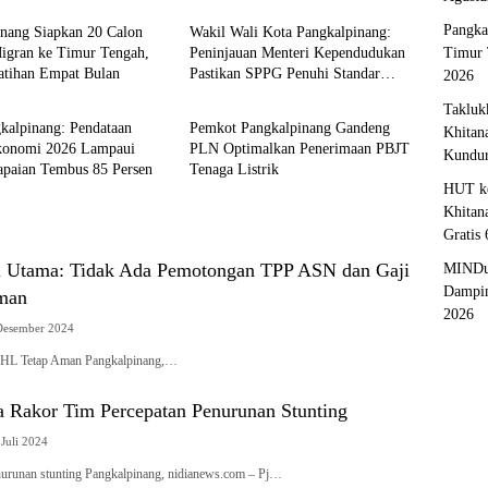
Pangka
inang Siapkan 20 Calon
Wakil Wali Kota Pangkalpinang:
Migran ke Timur Tengah,
Peninjauan Menteri Kependudukan
Timur 
latihan Empat Bulan
Pastikan SPPG Penuhi Standar
2026
pinang
Pangkalpinang
Layanan MBG
Takluk
kalpinang: Pendataan
Pemkot Pangkalpinang Gandeng
Khitan
konomi 2026 Lampaui
PLN Optimalkan Penerimaan PBJT
Kundu
apaian Tembus 85 Persen
Tenaga Listrik
HUT ke
Khitan
Gratis
 Utama: Tidak Ada Pemotongan TPP ASN dan Gaji
MINDu
Dampin
man
2026
Desember 2024
PHL Tetap Aman Pangkalpinang,…
 Rakor Tim Percepatan Penurunan Stunting
 Juli 2024
nurunan stunting Pangkalpinang, nidianews.com – Pj…