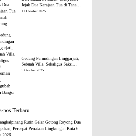
Jejak Dua Kerajaan Tua di Tanah
Belitung
11 Oktober 2025
Gedung Perundingan Linggarjati,
Sebuah Villa, Sekaligus Saksi
Diplomasi yang Mengubah Arah
5 Oktober 2025
Bangsa
s-pos Terbaru
ngkalpinang Rutin Gelar Gotong Royong Dua
epekan, Percepat Penataan Lingkungan Kota
6
s 2026