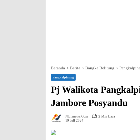
Beranda
Berita
Bangka Belitung
Pangkalpin
Pangkalpinang
Pj Walikota Pangkal
Jambore Posyandu
Nidianews.com
2 Min Baca
19 Juli 2024