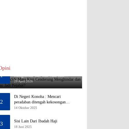
Opini
Mengapa ASN Masa Kini Cenderung
1
Menghindar dan Gak Mau Jadi
Pejabat?
29 April 2026
Di Negeri Konoha : Mencari
2
peradaban ditengah kekosongan
pendidikan
14 Oktober 2025
Sisi Lain Dari Ibadah Haji
3
18 Juni 2025