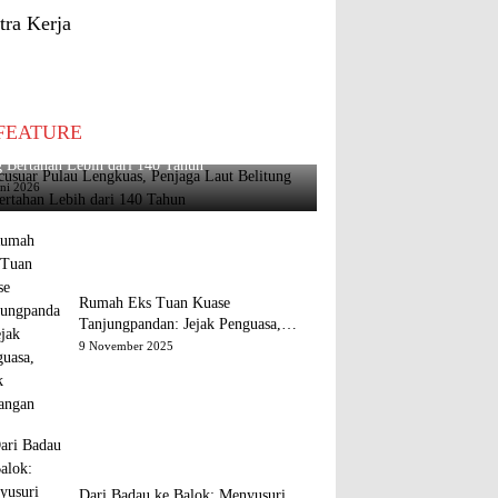
tra Kerja
FEATURE
usuar Pulau Lengkuas, Penjaga Laut Belitung
 Bertahan Lebih dari 140 Tahun
uni 2026
Rumah Eks Tuan Kuase
Tanjungpandan: Jejak Penguasa,
Jejak Kenangan
9 November 2025
Dari Badau ke Balok: Menyusuri