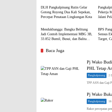
DLH Pangkalpinang Rutin Gelar
Pangkalp
Gotong Royong Dua Kali Sepekan,
Pekerja 
Percepat Penataan Lingkungan Kota
Jalani Pe
Pangkalpinang
Pangkal
Mendukbangga: Bangka Belitung
BPS Pang
Jadi Contoh Implementasi MBG 3B,
Sensus E
33.852 Bumil, Busui, dan Balita
Target, C
Terlayani
Baca Juga
Pj Wako Budi
PHL Tetap A
Pangkalpinang
2 
TPP ASN dan Gaji 
Pj Wako Buka
Pangkalpinang
16
Rakor percepatan pe