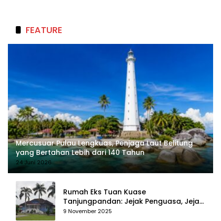
Berkelanjutan
FEATURE
Mercusuar Pulau Lengkuas, Penjaga Laut Belitung
yang Bertahan Lebih dari 140 Tahun
24 Juni 2026
Rumah Eks Tuan Kuase
Tanjungpandan: Jejak Penguasa, Jejak
Kenangan
9 November 2025