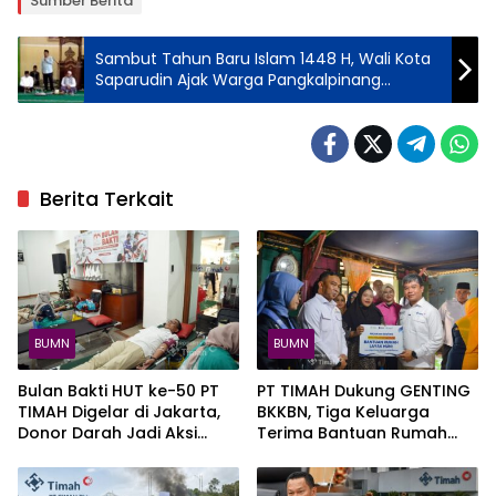
Sumber Berita
Sambut Tahun Baru Islam 1448 H, Wali Kota
Saparudin Ajak Warga Pangkalpinang
Perkuat Silaturahmi dan Tingkatkan Ibadah
Berita Terkait
BUMN
BUMN
Bulan Bakti HUT ke-50 PT
PT TIMAH Dukung GENTING
TIMAH Digelar di Jakarta,
BKKBN, Tiga Keluarga
Donor Darah Jadi Aksi
Terima Bantuan Rumah
Kemanusiaan untuk
Layak Huni
Membantu Sesama