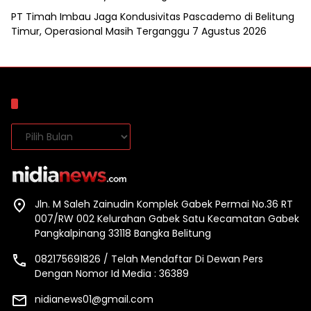
PT Timah Imbau Jaga Kondusivitas Pascademo di Belitung
Timur, Operasional Masih Terganggu
7 Agustus 2026
Arsip
Arsip
Jln. M Saleh Zainudin Komplek Gabek Permai No.36 RT
007/RW 002 Kelurahan Gabek Satu Kecamatan Gabek
Pangkalpinang 33118 Bangka Belitung
082175691826 / Telah Mendaftar Di Dewan Pers
Dengan Nomor Id Media : 36389
nidianews01@gmail.com