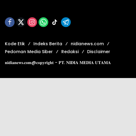
Kode Etik
Indeks Berita
nidianews.com
Pedoman Media Siber
Redaksi
Disclaimer
𝐧𝐢𝐝𝐢𝐚𝐧𝐞𝐰𝐬.𝐜𝐨𝐦@𝐜𝐨𝐩𝐲𝐫𝐢𝐠𝐡𝐭 - 𝐏𝐓. 𝐍𝐈𝐃𝐈𝐀 𝐌𝐄𝐃𝐈𝐀 𝐔𝐓𝐀𝐌𝐀