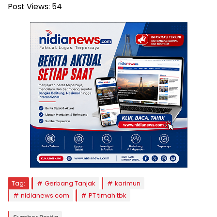
Post Views:
54
Tag:
Gerbang Tanjak
karimun
nidianews.com
PT timah tbk