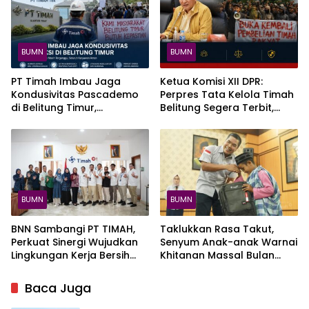
BUMN
BUMN
PT Timah Imbau Jaga
Ketua Komisi XII DPR:
Kondusivitas Pascademo
Perpres Tata Kelola Timah
di Belitung Timur,
Belitung Segera Terbit,
Operasional Masih
Masyarakat Diminta Tahan
Terganggu
Diri
BUMN
BUMN
BNN Sambangi PT TIMAH,
Taklukkan Rasa Takut,
Perkuat Sinergi Wujudkan
Senyum Anak-anak Warnai
Lingkungan Kerja Bersih
Khitanan Massal Bulan
dari Narkoba
Bakti HUT ke-50 PT TIMAH
di Kundur
Baca Juga