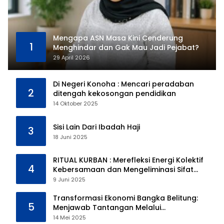
Mengapa ASN Masa Kini Cenderung
1
Menghindar dan Gak Mau Jadi Pejabat?
29 April 2026
Di Negeri Konoha : Mencari peradaban
2
ditengah kekosongan pendidikan
14 Oktober 2025
Sisi Lain Dari Ibadah Haji
3
18 Juni 2025
RITUAL KURBAN : Merefleksi Energi Kolektif
4
Kebersamaan dan Mengeliminasi Sifat
Kebinatangan Manusia
9 Juni 2025
Transformasi Ekonomi Bangka Belitung:
5
Menjawab Tantangan Melalui
Pengelolaan Sumber Daya Alam yang
14 Mei 2025