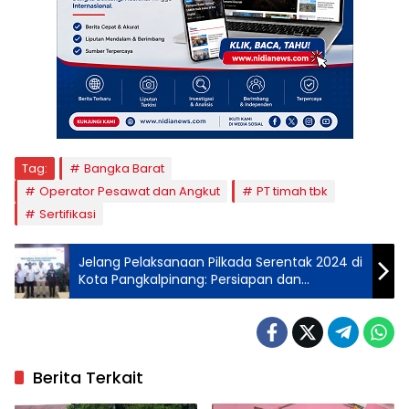
Tag:
Bangka Barat
Operator Pesawat dan Angkut
PT timah tbk
Sertifikasi
Jelang Pelaksanaan Pilkada Serentak 2024 di
Kota Pangkalpinang: Persiapan dan
Koordinasi Pemerintah
Berita Terkait