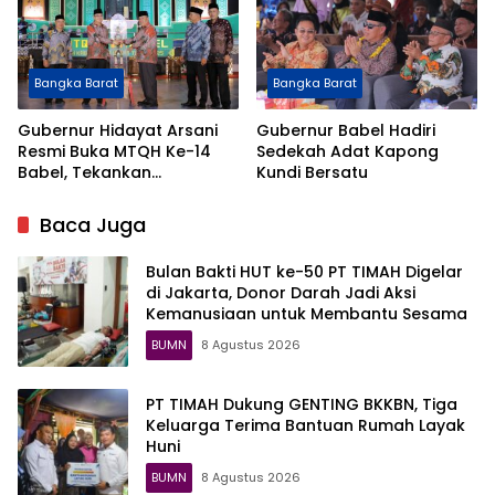
Bangka Barat
Bangka Barat
Gubernur Hidayat Arsani
Gubernur Babel Hadiri
Resmi Buka MTQH Ke-14
Sedekah Adat Kapong
Babel, Tekankan
Kundi Bersatu
Penguatan Nilai
Keagamaan dan
Baca Juga
Kerukunan
Bulan Bakti HUT ke-50 PT TIMAH Digelar
di Jakarta, Donor Darah Jadi Aksi
Kemanusiaan untuk Membantu Sesama
BUMN
8 Agustus 2026
PT TIMAH Dukung GENTING BKKBN, Tiga
Keluarga Terima Bantuan Rumah Layak
Huni
BUMN
8 Agustus 2026