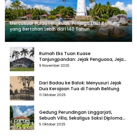
Mercusuar Pulau Lengkuas, Penjaga Laut Belitung
yang Bertahan Lebih dari 140 Tahun
24 Juni 2026
Rumah Eks Tuan Kuase
Tanjungpandan: Jejak Penguasa, Jejak
Kenangan
9 November 2025
Dari Badau ke Balok: Menyusuri Jejak
Dua Kerajaan Tua di Tanah Belitung
11 Oktober 2025
Gedung Perundingan Linggarjati,
Sebuah Villa, Sekaligus Saksi Diplomasi
yang Mengubah Arah Bangsa
5 Oktober 2025