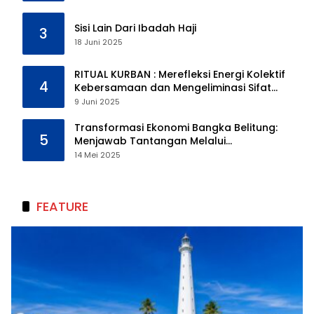
Sisi Lain Dari Ibadah Haji
3
18 Juni 2025
RITUAL KURBAN : Merefleksi Energi Kolektif
4
Kebersamaan dan Mengeliminasi Sifat
Kebinatangan Manusia
9 Juni 2025
Transformasi Ekonomi Bangka Belitung:
5
Menjawab Tantangan Melalui
Pengelolaan Sumber Daya Alam yang
14 Mei 2025
Berkelanjutan
FEATURE