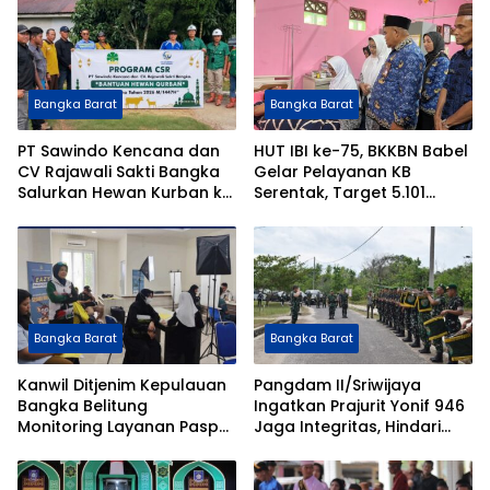
Bangka Barat
Bangka Barat
PT Sawindo Kencana dan
HUT IBI ke-75, BKKBN Babel
CV Rajawali Sakti Bangka
Gelar Pelayanan KB
Salurkan Hewan Kurban ke
Serentak, Target 5.101
8 Desa di Bangka Barat
Peserta
dan Bangka
Bangka Barat
Bangka Barat
Kanwil Ditjenim Kepulauan
Pangdam II/Sriwijaya
Bangka Belitung
Ingatkan Prajurit Yonif 946
Monitoring Layanan Paspor
Jaga Integritas, Hindari
Perdana di MPP Bangka
Aktivitas Ilegal
Barat