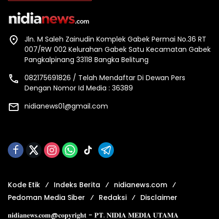
Jln. M Saleh Zainudin Komplek Gabek Permai No.36 RT
007/RW 002 Kelurahan Gabek Satu Kecamatan Gabek
Pangkalpinang 33118 Bangka Belitung
082175691826 / Telah Mendaftar Di Dewan Pers
Dengan Nomor Id Media : 36389
nidianews01@gmail.com
Kode Etik
Indeks Berita
nidianews.com
Pedoman Media Siber
Redaksi
Disclaimer
𝐧𝐢𝐝𝐢𝐚𝐧𝐞𝐰𝐬.𝐜𝐨𝐦@𝐜𝐨𝐩𝐲𝐫𝐢𝐠𝐡𝐭 - 𝐏𝐓. 𝐍𝐈𝐃𝐈𝐀 𝐌𝐄𝐃𝐈𝐀 𝐔𝐓𝐀𝐌𝐀