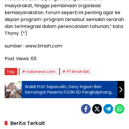
masyarakat, hingga pembinaan organisasi
kemasyarakatan. Forum seperti ini penting agar ke
depan program-program tersebut semakin terarah
dan terintegrasi dalam perencanaan tahunan,” kata
Thony. (*)
sumber :
www.timah.com
Post Views:
65
Tag:
nidianews.com
PT timah tbk
Wakili Prof Saparudin, Devy Ingson Beri
Semangat Peserta FLS3N SD Pangkalpinang
Dari Panggung FLS3N
Berita Terkait