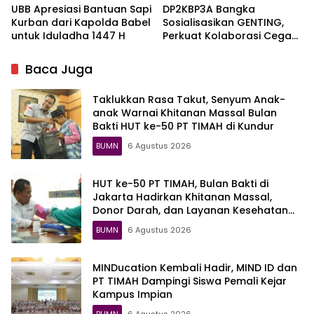
UBB Apresiasi Bantuan Sapi
DP2KBP3A Bangka
Kurban dari Kapolda Babel
Sosialisasikan GENTING,
untuk Iduladha 1447 H
Perkuat Kolaborasi Cegah
Stunting
Baca Juga
Taklukkan Rasa Takut, Senyum Anak-
anak Warnai Khitanan Massal Bulan
Bakti HUT ke-50 PT TIMAH di Kundur
BUMN
6 Agustus 2026
HUT ke-50 PT TIMAH, Bulan Bakti di
Jakarta Hadirkan Khitanan Massal,
Donor Darah, dan Layanan Kesehatan
Gratis
BUMN
6 Agustus 2026
MINDucation Kembali Hadir, MIND ID dan
PT TIMAH Dampingi Siswa Pemali Kejar
Kampus Impian
BUMN
6 Agustus 2026