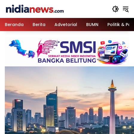
Langsung
ke
konten
Beranda
Berita
Advetorial
BUMN
Politik & Pa