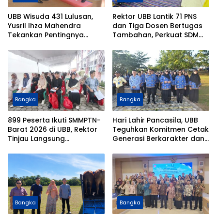
UBB Wisuda 431 Lulusan,
Rektor UBB Lantik 71 PNS
Yusril Ihza Mahendra
dan Tiga Dosen Bertugas
Tekankan Pentingnya
Tambahan, Perkuat SDM
Talenta Produktif dan
dan Tata Kelola Kampus
Pengelolaan SDA Berbasis
Ilmu Pengetahuan
Bangka
Bangka
899 Peserta Ikuti SMMPTN-
Hari Lahir Pancasila, UBB
Barat 2026 di UBB, Rektor
Teguhkan Komitmen Cetak
Tinjau Langsung
Generasi Berkarakter dan
Pelaksanaan Ujian
Cinta Tanah Air
Bangka
Bangka