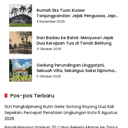
Rumah Eks Tuan Kuase
Tanjungpandan: Jejak Penguasa, Jejak
Kenangan
9 November 2025
Dari Badau ke Balok: Menyusuri Jejak
Dua Kerajaan Tua di Tanah Belitung
11 Oktober 2025
Gedung Perundingan Linggarjati,
Sebuah Villa, Sekaligus Saksi Diplomasi
yang Mengubah Arah Bangsa
5 Oktober 2025
Pos-pos Terbaru
DLH Pangkalpinang Rutin Gelar Gotong Royong Dua Kali
Sepekan, Percepat Penataan Lingkungan Kota
6 Agustus
2026
Pangkalpinang Siapkan 20 Calon Pekerja Migran ke Timur