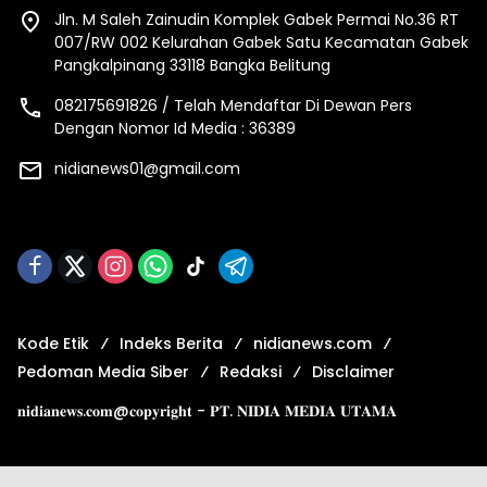
Jln. M Saleh Zainudin Komplek Gabek Permai No.36 RT
007/RW 002 Kelurahan Gabek Satu Kecamatan Gabek
Pangkalpinang 33118 Bangka Belitung
082175691826 / Telah Mendaftar Di Dewan Pers
Dengan Nomor Id Media : 36389
nidianews01@gmail.com
Kode Etik
Indeks Berita
nidianews.com
Pedoman Media Siber
Redaksi
Disclaimer
𝐧𝐢𝐝𝐢𝐚𝐧𝐞𝐰𝐬.𝐜𝐨𝐦@𝐜𝐨𝐩𝐲𝐫𝐢𝐠𝐡𝐭 - 𝐏𝐓. 𝐍𝐈𝐃𝐈𝐀 𝐌𝐄𝐃𝐈𝐀 𝐔𝐓𝐀𝐌𝐀