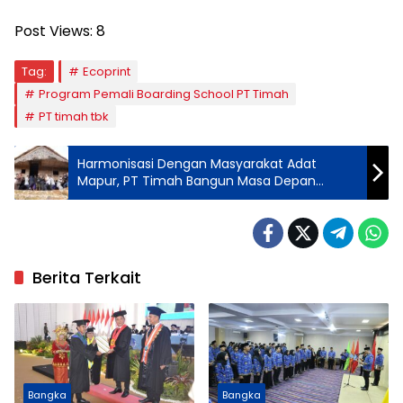
Post Views:
8
Tag:
Ecoprint
Program Pemali Boarding School PT Timah
PT timah tbk
Harmonisasi Dengan Masyarakat Adat
Mapur, PT Timah Bangun Masa Depan
Keberlanjutan
Berita Terkait
Bangka
Bangka