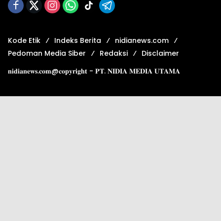
Kode Etik
Indeks Berita
nidianews.com
Pedoman Media Siber
Redaksi
Disclaimer
𝐧𝐢𝐝𝐢𝐚𝐧𝐞𝐰𝐬.𝐜𝐨𝐦@𝐜𝐨𝐩𝐲𝐫𝐢𝐠𝐡𝐭 - 𝐏𝐓. 𝐍𝐈𝐃𝐈𝐀 𝐌𝐄𝐃𝐈𝐀 𝐔𝐓𝐀𝐌𝐀