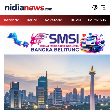
Langsung
ke
konten
Beranda
Berita
Advetorial
BUMN
Politik & Pa