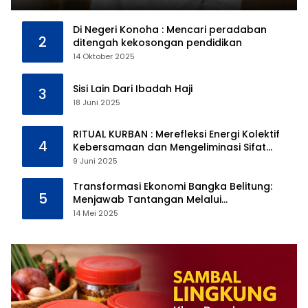
Di Negeri Konoha : Mencari peradaban
2
ditengah kekosongan pendidikan
14 Oktober 2025
Sisi Lain Dari Ibadah Haji
3
18 Juni 2025
RITUAL KURBAN : Merefleksi Energi Kolektif
4
Kebersamaan dan Mengeliminasi Sifat
Kebinatangan Manusia
9 Juni 2025
Transformasi Ekonomi Bangka Belitung:
5
Menjawab Tantangan Melalui
Pengelolaan Sumber Daya Alam yang
14 Mei 2025
Berkelanjutan