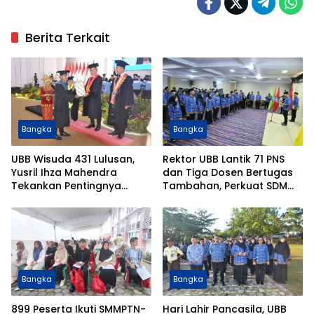
Berita Terkait
Bangka
Bangka
UBB Wisuda 431 Lulusan,
Rektor UBB Lantik 71 PNS
Yusril Ihza Mahendra
dan Tiga Dosen Bertugas
Tekankan Pentingnya
Tambahan, Perkuat SDM
Talenta Produktif dan
dan Tata Kelola Kampus
Pengelolaan SDA Berbasis
Ilmu Pengetahuan
Bangka
Bangka
899 Peserta Ikuti SMMPTN-
Hari Lahir Pancasila, UBB