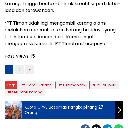
karang, hingga bentuk-bentuk kreatif seperti laba-
laba dan terowongan.
“PT Timah tidak lagi mengambil karang alami,
melainkan memanfaatkan karang budidaya yang
telah tumbuh dengan baik. Kami sangat
mengapresiasi inisiatif PT Timah ini,” ucapnya.
Post Views:
15
1
2
»
Tag:
Coral Garden
PT timah tbk
pulau putri
terumbu karang
Kuota CPNS Basarnas Pangkalpinang 27
Orang