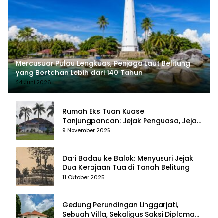
Mercusuar Pulau Lengkuas, Penjaga Laut Belitung
yang Bertahan Lebih dari 140 Tahun
24 Juni 2026
Rumah Eks Tuan Kuase
Tanjungpandan: Jejak Penguasa, Jejak
Kenangan
9 November 2025
Dari Badau ke Balok: Menyusuri Jejak
Dua Kerajaan Tua di Tanah Belitung
11 Oktober 2025
Gedung Perundingan Linggarjati,
Sebuah Villa, Sekaligus Saksi Diplomasi