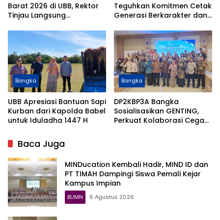
Barat 2026 di UBB, Rektor
Teguhkan Komitmen Cetak
Tinjau Langsung
Generasi Berkarakter dan
Pelaksanaan Ujian
Cinta Tanah Air
Bangka
Bangka
UBB Apresiasi Bantuan Sapi
DP2KBP3A Bangka
Kurban dari Kapolda Babel
Sosialisasikan GENTING,
untuk Iduladha 1447 H
Perkuat Kolaborasi Cegah
Stunting
Baca Juga
MINDucation Kembali Hadir, MIND ID dan
PT TIMAH Dampingi Siswa Pemali Kejar
Kampus Impian
BUMN
6 Agustus 2026