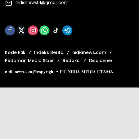
nidianews01@gmail.com
Kode Etik
Indeks Berita
nidianews.com
Pedoman Media Siber
Redaksi
Disclaimer
𝐧𝐢𝐝𝐢𝐚𝐧𝐞𝐰𝐬.𝐜𝐨𝐦@𝐜𝐨𝐩𝐲𝐫𝐢𝐠𝐡𝐭 - 𝐏𝐓. 𝐍𝐈𝐃𝐈𝐀 𝐌𝐄𝐃𝐈𝐀 𝐔𝐓𝐀𝐌𝐀