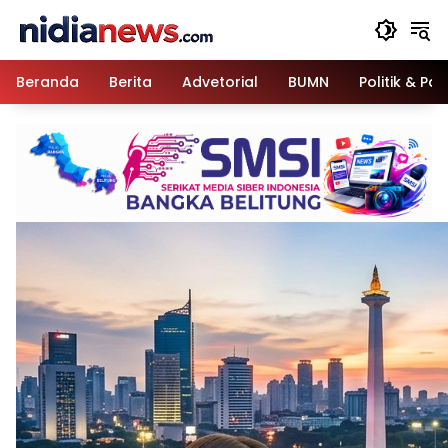
Langsung
ke
konten
Beranda
Berita
Advetorial
BUMN
Politik & Pa