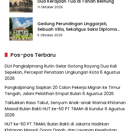
Dua Kerajaan Tua di Tanah Belitung
11 Oktober 2025
Gedung Perundingan Linggarjati,
Sebuah Villa, Sekaligus Saksi Diplomasi
yang Mengubah Arah Bangsa
5 Oktober 2025
Pos-pos Terbaru
DLH Pangkalpinang Rutin Gelar Gotong Royong Dua Kali
Sepekan, Percepat Penataan Lingkungan Kota
6 Agustus
2026
Pangkalpinang Siapkan 20 Calon Pekerja Migran ke Timur
Tengah, Jalani Pelatihan Empat Bulan
6 Agustus 2026
Taklukkan Rasa Takut, Senyum Anak-anak Warnai Khitanan
Massal Bulan Bakti HUT ke-50 PT TIMAH di Kundur
6 Agustus
2026
HUT ke-50 PT TIMAH, Bulan Bakti di Jakarta Hadirkan
Khitanan Massal, Donor Darah, dan Layanan Kesehatan