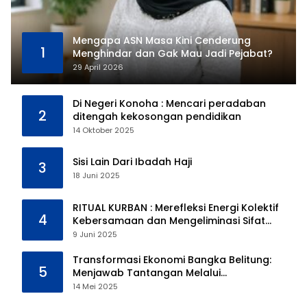
Mengapa ASN Masa Kini Cenderung
1
Menghindar dan Gak Mau Jadi Pejabat?
29 April 2026
Di Negeri Konoha : Mencari peradaban
2
ditengah kekosongan pendidikan
14 Oktober 2025
Sisi Lain Dari Ibadah Haji
3
18 Juni 2025
RITUAL KURBAN : Merefleksi Energi Kolektif
4
Kebersamaan dan Mengeliminasi Sifat
Kebinatangan Manusia
9 Juni 2025
Transformasi Ekonomi Bangka Belitung:
5
Menjawab Tantangan Melalui
Pengelolaan Sumber Daya Alam yang
14 Mei 2025
Berkelanjutan