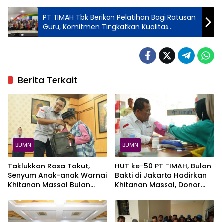
PT TIMAH Tbk Berikan Pelatihan Bagi Ratusan
Guru, Komitmen Tingkatkan Kualitas
Pendidikan di Wilayah Operasional
Perusahaan
Berita Terkait
BUMN
BUMN
Taklukkan Rasa Takut,
HUT ke-50 PT TIMAH, Bulan
Senyum Anak-anak Warnai
Bakti di Jakarta Hadirkan
Khitanan Massal Bulan
Khitanan Massal, Donor
Bakti HUT ke-50 PT TIMAH
Darah, dan Layanan
di Kundur
Kesehatan Gratis