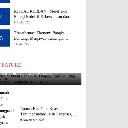
RITUAL KURBAN : Merefleksi
4
Energi Kolektif Kebersamaan dan
Mengeliminasi Sifat Kebinatangan
9 Juni 2025
Manusia
Transformasi Ekonomi Bangka
5
Belitung: Menjawab Tantangan
Melalui Pengelolaan Sumber Daya
14 Mei 2025
Alam yang Berkelanjutan
FEATURE
usuar Pulau Lengkuas, Penjaga Laut Belitung
 Bertahan Lebih dari 140 Tahun
uni 2026
Rumah Eks Tuan Kuase
Tanjungpandan: Jejak Penguasa,
Jejak Kenangan
9 November 2025