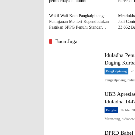
pemberdayaan alumni
Percepat
Pangkalpinang
Pangkal
Wakil Wali Kota Pangkalpinang:
Mendukba
Peninjauan Menteri Kependudukan
Jadi Con
Pastikan SPPG Penuhi Standar
33.852 Bu
Layanan MBG
Terlayani
Baca Juga
Iduladha Pen
Daging Kurb
Pangkalpinang
28
Pangkalpinang, nidi
UBB Apresias
Iduladha 144
Bangka
26 Mei 2
Merawang, nidianews
DPRD Babel K