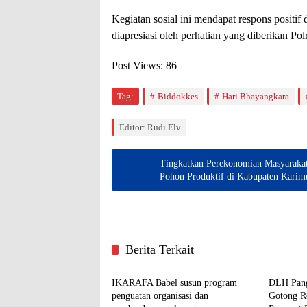
Kegiatan sosial ini mendapat respons positif
diapresiasi oleh perhatian yang diberikan Polr
Post Views:
86
Tag:
Biddokkes
Hari Bhayangkara
Editor: Rudi Elv
Tingkatkan Perekonomian Masyaraka
Pohon Produktif di Kabupaten Kari
Berita Terkait
Pangkalpinang
Pangkal
IKARAFA Babel susun program
DLH Pang
penguatan organisasi dan
Gotong R