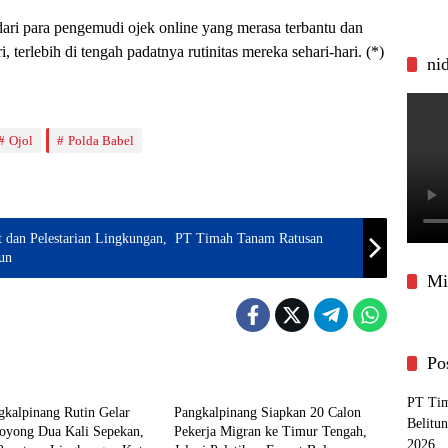
 dari para pengemudi ojek online yang merasa terbantu dan
i, terlebih di tengah padatnya rutinitas mereka sehari-hari. (*)
ni
Ojol
Polda Babel
t dan Pelestarian Lingkungan, PT Timah Tanam Ratusan
mun
Mi
Po
pinang
Pangkalpinang
PT Tim
kalpinang Rutin Gelar
Pangkalpinang Siapkan 20 Calon
Belitu
oyong Dua Kali Sepekan,
Pekerja Migran ke Timur Tengah,
2026