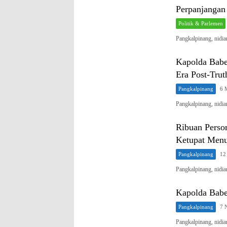
Perpanjanga
Politik & Parlemen
Pangkalpinang, nid
Kapolda Babel
Era Post-Trut
Pangkalpinang
6 
Pangkalpinang, nidi
Ribuan Person
Ketupat Men
Pangkalpinang
12
Pangkalpinang, nid
Kapolda Babel
Pangkalpinang
7 
Pangkalpinang, nidi