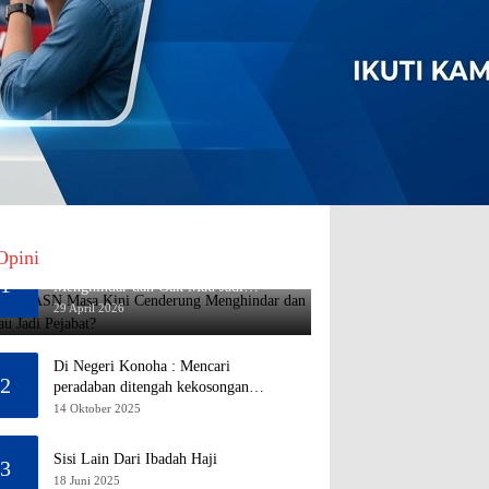
Opini
Mengapa ASN Masa Kini Cenderung
1
Menghindar dan Gak Mau Jadi
Pejabat?
29 April 2026
Di Negeri Konoha : Mencari
2
peradaban ditengah kekosongan
pendidikan
14 Oktober 2025
Sisi Lain Dari Ibadah Haji
3
18 Juni 2025