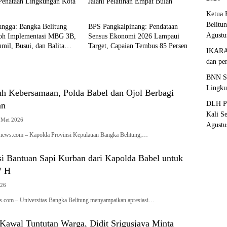
 Penataan Lingkungan Kota
Jalani Pelatihan Empat Bulan
pinang
Pangkalpinang
Ketua 
Belitu
ngga: Bangka Belitung
BPS Pangkalpinang: Pendataan
Agustu
toh Implementasi MBG 3B,
Sensus Ekonomi 2026 Lampaui
mil, Busui, dan Balita
Target, Capaian Tembus 85 Persen
IKARAF
dan pe
BNN Sa
Lingku
uh Kebersamaan, Polda Babel dan Ojol Berbagi
DLH Pa
an
Kali S
 Mei 2026
Agustu
anews.com – Kapolda Provinsi Kepulauan Bangka Belitung,…
i Bantuan Sapi Kurban dari Kapolda Babel untuk
7 H
026
.com – Universitas Bangka Belitung menyampaikan apresiasi…
awal Tuntutan Warga, Didit Srigusjaya Minta