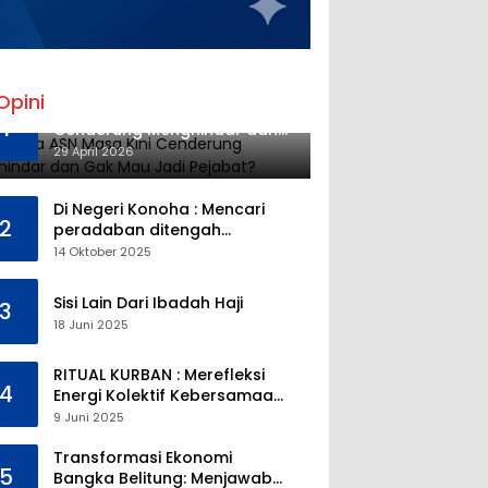
Opini
Mengapa ASN Masa Kini
1
Cenderung Menghindar dan
Gak Mau Jadi Pejabat?
29 April 2026
Di Negeri Konoha : Mencari
2
peradaban ditengah
kekosongan pendidikan
14 Oktober 2025
Sisi Lain Dari Ibadah Haji
3
18 Juni 2025
RITUAL KURBAN : Merefleksi
4
Energi Kolektif Kebersamaan
dan Mengeliminasi Sifat
9 Juni 2025
Kebinatangan Manusia
Transformasi Ekonomi
5
Bangka Belitung: Menjawab