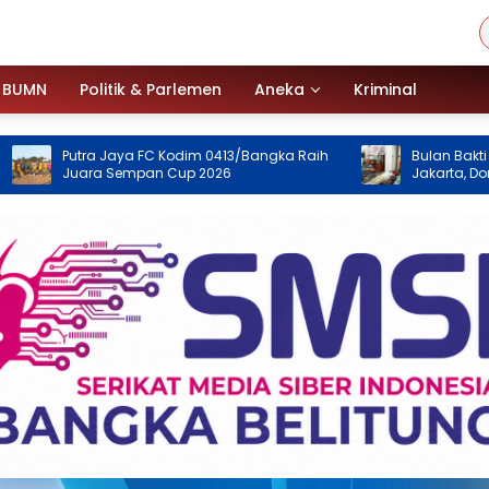
BUMN
Politik & Parlemen
Aneka
Kriminal
a Jaya FC Kodim 0413/Bangka Raih
Bulan Bakti HUT ke-50 PT T
a Sempan Cup 2026
Jakarta, Donor Darah Jadi
Kemanusiaan untuk Me