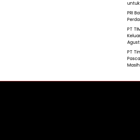
untu
PRI B
Perd
PT TI
Kelua
Agust
PT Ti
Pasca
Masih