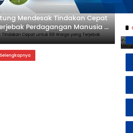
itung Mendesak Tindakan Cepat
erjebak Perdagangan Manusia di
Selengkapnya