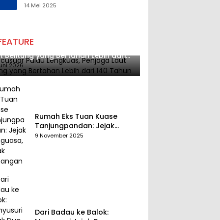
Tantangan Melalui
14 Mei 2025
Pengelolaan Sumber Daya
Alam yang Berkelanjutan
FEATURE
cusuar Pulau Lengkuas, Penjaga
t Belitung yang Bertahan Lebih dari
 Tahun
uni 2026
Rumah Eks Tuan Kuase
Tanjungpandan: Jejak
Penguasa, Jejak Kenangan
9 November 2025
Dari Badau ke Balok: