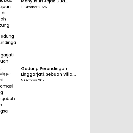
Menyusuri Jejak Dua
Kerajaan Tua di Tanah
11 Oktober 2025
Belitung
Gedung Perundingan
Linggarjati, Sebuah Villa,
Sekaligus Saksi Diplomasi
5 Oktober 2025
yang Mengubah Arah
Bangsa