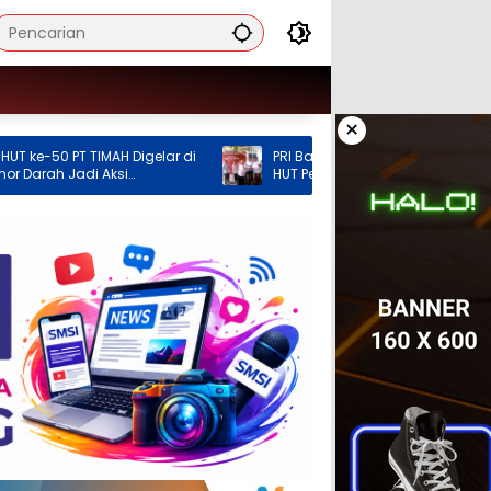
×
IMAH Digelar di
PRI Babel Konsolidasi Organisasi pada
 Aksi
HUT Perdana
mbantu Sesama