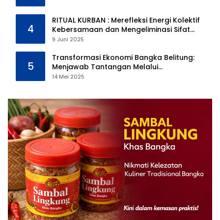
RITUAL KURBAN : Merefleksi Energi Kolektif
4
Kebersamaan dan Mengeliminasi Sifat
Kebinatangan Manusia
9 Juni 2025
Transformasi Ekonomi Bangka Belitung:
5
Menjawab Tantangan Melalui
Pengelolaan Sumber Daya Alam yang
14 Mei 2025
Berkelanjutan