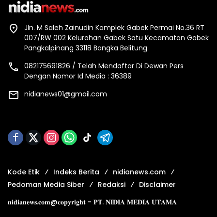
Jln. M Saleh Zainudin Komplek Gabek Permai No.36 RT
007/RW 002 Kelurahan Gabek Satu Kecamatan Gabek
Pangkalpinang 33118 Bangka Belitung
082175691826 / Telah Mendaftar Di Dewan Pers
Dengan Nomor Id Media : 36389
nidianews01@gmail.com
Kode Etik
Indeks Berita
nidianews.com
Pedoman Media Siber
Redaksi
Disclaimer
𝐧𝐢𝐝𝐢𝐚𝐧𝐞𝐰𝐬.𝐜𝐨𝐦@𝐜𝐨𝐩𝐲𝐫𝐢𝐠𝐡𝐭 - 𝐏𝐓. 𝐍𝐈𝐃𝐈𝐀 𝐌𝐄𝐃𝐈𝐀 𝐔𝐓𝐀𝐌𝐀