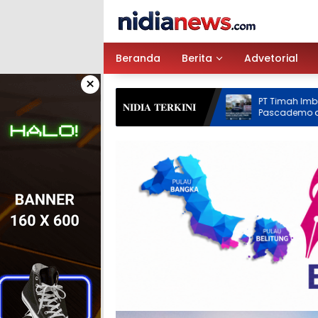
Langsung
ke
konten
Beranda
Berita
Advetorial
×
PT Timah Imbau Jaga Kondusivitas
𝐍𝐈𝐃𝐈𝐀 𝐓𝐄𝐑𝐊𝐈𝐍𝐈
Pascademo di Belitung Timur,
Operasional Masih Terganggu