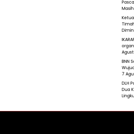
Pasca
Masih
Ketua 
Timah
Dimin
IKARA
organ
Agust
BNN S
Wujud
7 Agu
DLH P
Dua K
Lingk