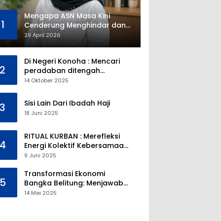
Mengapa ASN Masa Kini
1
Cenderung Menghindar dan
Gak Mau Jadi Pejabat?
29 April 2026
Di Negeri Konoha : Mencari
2
peradaban ditengah
kekosongan pendidikan
14 Oktober 2025
Sisi Lain Dari Ibadah Haji
3
18 Juni 2025
RITUAL KURBAN : Merefleksi
4
Energi Kolektif Kebersamaan
dan Mengeliminasi Sifat
9 Juni 2025
Kebinatangan Manusia
Transformasi Ekonomi
5
Bangka Belitung: Menjawab
Tantangan Melalui
14 Mei 2025
Pengelolaan Sumber Daya
Alam yang Berkelanjutan