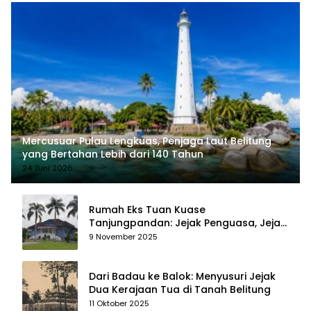
Mercusuar Pulau Lengkuas, Penjaga Laut Belitung
yang Bertahan Lebih dari 140 Tahun
24 Juni 2026
Rumah Eks Tuan Kuase
Tanjungpandan: Jejak Penguasa, Jejak
Kenangan
9 November 2025
Dari Badau ke Balok: Menyusuri Jejak
Dua Kerajaan Tua di Tanah Belitung
11 Oktober 2025