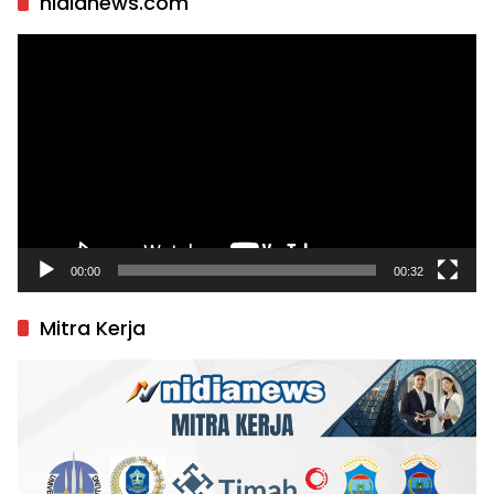
nidianews.com
Pemutar
Video
00:00
00:32
Mitra Kerja