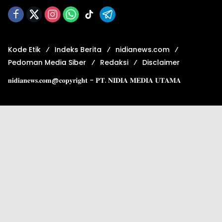
Kode Etik
Indeks Berita
nidianews.com
Pedoman Media Siber
Redaksi
Disclaimer
𝐧𝐢𝐝𝐢𝐚𝐧𝐞𝐰𝐬.𝐜𝐨𝐦@𝐜𝐨𝐩𝐲𝐫𝐢𝐠𝐡𝐭 - 𝐏𝐓. 𝐍𝐈𝐃𝐈𝐀 𝐌𝐄𝐃𝐈𝐀 𝐔𝐓𝐀𝐌𝐀