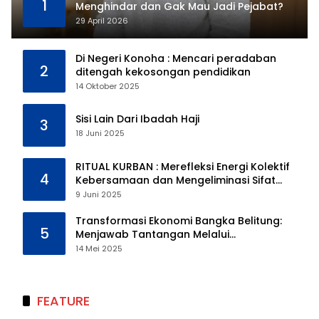
1
Menghindar dan Gak Mau Jadi Pejabat?
29 April 2026
Di Negeri Konoha : Mencari peradaban
2
ditengah kekosongan pendidikan
14 Oktober 2025
Sisi Lain Dari Ibadah Haji
3
18 Juni 2025
RITUAL KURBAN : Merefleksi Energi Kolektif
4
Kebersamaan dan Mengeliminasi Sifat
Kebinatangan Manusia
9 Juni 2025
Transformasi Ekonomi Bangka Belitung:
5
Menjawab Tantangan Melalui
Pengelolaan Sumber Daya Alam yang
14 Mei 2025
Berkelanjutan
FEATURE