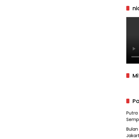
ni
Mi
Po
Putra
Semp
Bulan
Jakar