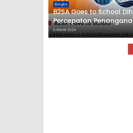
Bangka
B2SA Goes to School Di
Percepatan Penanganan
B2SA Goes to School
6 Maret 2024