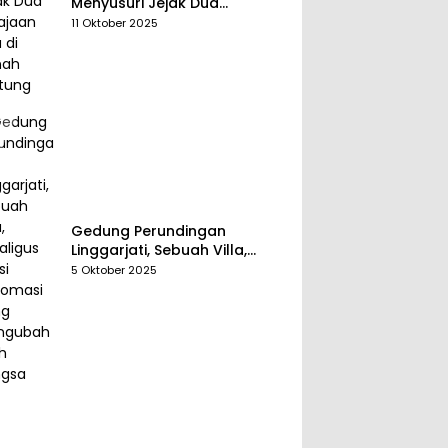
Menyusuri Jejak Dua
Kerajaan Tua di Tanah
11 Oktober 2025
Belitung
Gedung Perundingan
Linggarjati, Sebuah Villa,
Sekaligus Saksi Diplomasi
5 Oktober 2025
yang Mengubah Arah
Bangsa