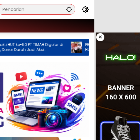
×
PT TIMAH Digelar di
PRI Babel Konsolidasi Organisasi pada
Jadi Aksi
HUT Perdana
 Membantu Sesama