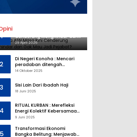
Opini
Mengapa ASN Masa Kini
1
Cenderung Menghindar dan
Gak Mau Jadi Pejabat?
29 April 2026
Di Negeri Konoha : Mencari
2
peradaban ditengah
kekosongan pendidikan
14 Oktober 2025
Sisi Lain Dari Ibadah Haji
3
18 Juni 2025
RITUAL KURBAN : Merefleksi
4
Energi Kolektif Kebersamaan
dan Mengeliminasi Sifat
9 Juni 2025
Kebinatangan Manusia
Transformasi Ekonomi
5
Bangka Belitung: Menjawab