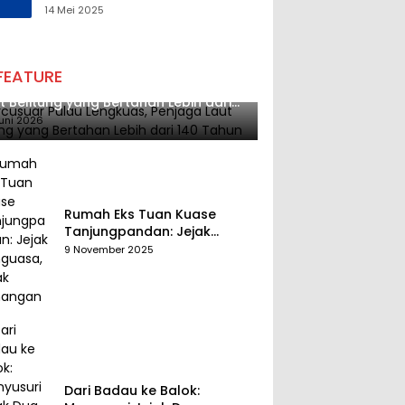
Tantangan Melalui
14 Mei 2025
Pengelolaan Sumber Daya
Alam yang Berkelanjutan
FEATURE
cusuar Pulau Lengkuas, Penjaga
t Belitung yang Bertahan Lebih dari
 Tahun
uni 2026
Rumah Eks Tuan Kuase
Tanjungpandan: Jejak
Penguasa, Jejak Kenangan
9 November 2025
Dari Badau ke Balok: