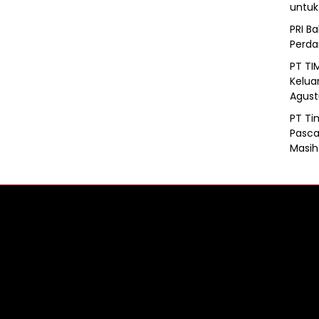
untu
PRI B
Perd
PT TI
Kelua
Agust
PT Ti
Pasca
Masih