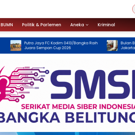
BUMN
Politik & Parlemen
Aneka
Kriminal
utra Jaya FC Kodim 0413/Bangka Raih
Bulan Bakti HUT ke-50 
uara Sempan Cup 2026
Jakarta, Donor Darah 
Kemanusiaan untuk