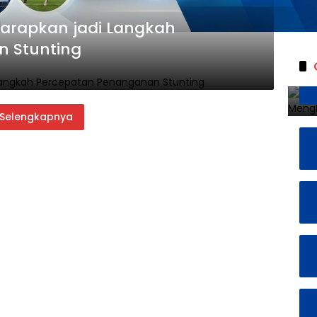
harapkan jadi Langkah
 Stunting
Selengkapnya