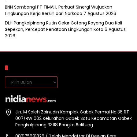
BNN Sambangi PT TIMAH, Perkuat Sinergi Wujudkan
Lingkungan Kerja Bersih dari Narkoba
7 Agustus 2026
DLH Pangkalpinang Rutin Gelar Gotong Royong Dua Kali
Sepekan, Percepat Penataan Lingkungan Kota
6 Agustus
2026
Arsip
Arsip
Jln. M Saleh Zainudin Komplek Gabek Permai No.36 RT
007/RW 002 Kelurahan Gabek Satu Kecamatan Gabek
Pangkalpinang 33118 Bangka Belitung
082175691826 / Telah Mendaftar Di Dewan Pers