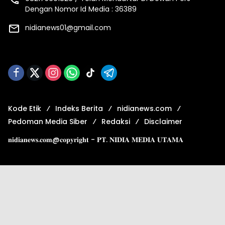
Dengan Nomor Id Media : 36389
nidianews01@gmail.com
Kode Etik
Indeks Berita
nidianews.com
Pedoman Media Siber
Redaksi
Disclaimer
𝐧𝐢𝐝𝐢𝐚𝐧𝐞𝐰𝐬.𝐜𝐨𝐦@𝐜𝐨𝐩𝐲𝐫𝐢𝐠𝐡𝐭 - 𝐏𝐓. 𝐍𝐈𝐃𝐈𝐀 𝐌𝐄𝐃𝐈𝐀 𝐔𝐓𝐀𝐌𝐀