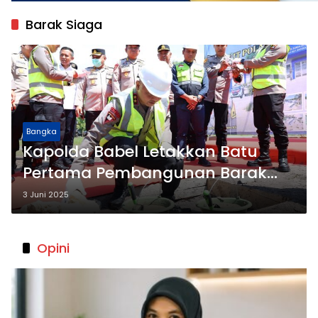
Barak Siaga
Bangka
Kapolda Babel Letakkan Batu
Pertama Pembangunan Barak
Siaga Ditpolairud
3 Juni 2025
Opini