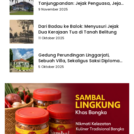
Tanjungpandan: Jejak Penguasa, Jejak
Kenangan
9 November 2025
Dari Badau ke Balok: Menyusuri Jejak
Dua Kerajaan Tua di Tanah Belitung
11 Oktober 2025
Gedung Perundingan Linggarjati,
Sebuah Villa, Sekaligus Saksi Diplomasi
yang Mengubah Arah Bangsa
5 Oktober 2025