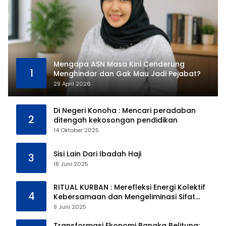
Mengapa ASN Masa Kini Cenderung
1
Menghindar dan Gak Mau Jadi Pejabat?
29 April 2026
Di Negeri Konoha : Mencari peradaban
2
ditengah kekosongan pendidikan
14 Oktober 2025
Sisi Lain Dari Ibadah Haji
3
18 Juni 2025
RITUAL KURBAN : Merefleksi Energi Kolektif
4
Kebersamaan dan Mengeliminasi Sifat
Kebinatangan Manusia
9 Juni 2025
Transformasi Ekonomi Bangka Belitung: