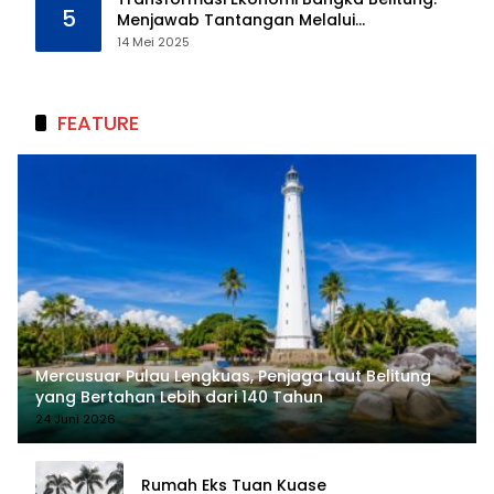
5
Menjawab Tantangan Melalui
Pengelolaan Sumber Daya Alam yang
14 Mei 2025
Berkelanjutan
FEATURE
Mercusuar Pulau Lengkuas, Penjaga Laut Belitung
yang Bertahan Lebih dari 140 Tahun
24 Juni 2026
Rumah Eks Tuan Kuase