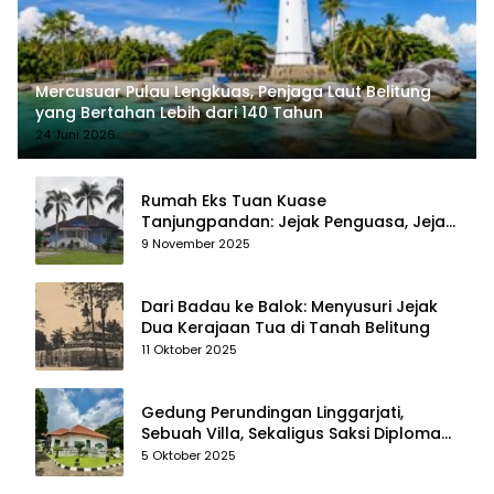
Mercusuar Pulau Lengkuas, Penjaga Laut Belitung
yang Bertahan Lebih dari 140 Tahun
24 Juni 2026
Rumah Eks Tuan Kuase
Tanjungpandan: Jejak Penguasa, Jejak
Kenangan
9 November 2025
Dari Badau ke Balok: Menyusuri Jejak
Dua Kerajaan Tua di Tanah Belitung
11 Oktober 2025
Gedung Perundingan Linggarjati,
Sebuah Villa, Sekaligus Saksi Diplomasi
yang Mengubah Arah Bangsa
5 Oktober 2025