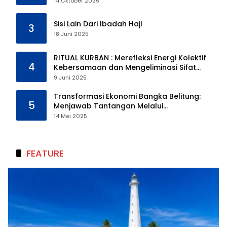
14 Oktober 2025
Sisi Lain Dari Ibadah Haji
3
18 Juni 2025
RITUAL KURBAN : Merefleksi Energi Kolektif
4
Kebersamaan dan Mengeliminasi Sifat
Kebinatangan Manusia
9 Juni 2025
Transformasi Ekonomi Bangka Belitung:
5
Menjawab Tantangan Melalui
Pengelolaan Sumber Daya Alam yang
14 Mei 2025
Berkelanjutan
FEATURE