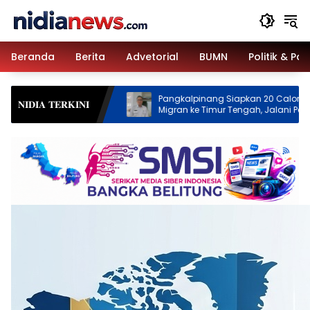
Langsung
ke
konten
Beranda
Berita
Advetorial
BUMN
Politik & Pa
Pangkalpinang Siapkan 20 Calon Pekerja
Taklukkan 
𝐍𝐈𝐃𝐈𝐀 𝐓𝐄𝐑𝐊𝐈𝐍𝐈
Migran ke Timur Tengah, Jalani Pelatihan
anak Warna
Empat Bulan
Bakti HUT k