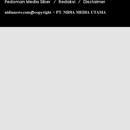
Pedoman Media Siber
Redaksi
Disclaimer
𝐧𝐢𝐝𝐢𝐚𝐧𝐞𝐰𝐬.𝐜𝐨𝐦@𝐜𝐨𝐩𝐲𝐫𝐢𝐠𝐡𝐭 - 𝐏𝐓. 𝐍𝐈𝐃𝐈𝐀 𝐌𝐄𝐃𝐈𝐀 𝐔𝐓𝐀𝐌𝐀