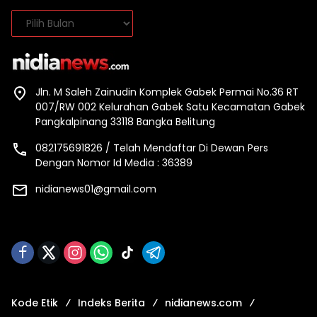
Arsip
Jln. M Saleh Zainudin Komplek Gabek Permai No.36 RT
007/RW 002 Kelurahan Gabek Satu Kecamatan Gabek
Pangkalpinang 33118 Bangka Belitung
082175691826 / Telah Mendaftar Di Dewan Pers
Dengan Nomor Id Media : 36389
nidianews01@gmail.com
Kode Etik
Indeks Berita
nidianews.com