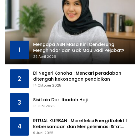
Mengapa ASN Masa Kini Cenderung
1
Menghindar dan Gak Mau Jadi Pejabat?
29 April 2026
Di Negeri Konoha : Mencari peradaban
2
ditengah kekosongan pendidikan
14 Oktober 2025
Sisi Lain Dari Ibadah Haji
3
18 Juni 2025
RITUAL KURBAN : Merefleksi Energi Kolektif
4
Kebersamaan dan Mengeliminasi Sifat
Kebinatangan Manusia
9 Juni 2025