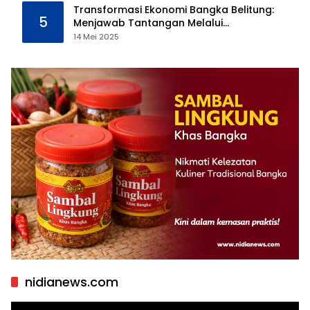
Transformasi Ekonomi Bangka Belitung:
5
Menjawab Tantangan Melalui
Pengelolaan Sumber Daya Alam yang
14 Mei 2025
Berkelanjutan
nidianews.com
Pemutar