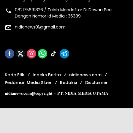
082175691826 / Telah Mendaftar Di Dewan Pers
Dengan Nomor Id Media : 36389
nidianews01@gmail.com
Kode Etik
Indeks Berita
nidianews.com
Pedoman Media Siber
Redaksi
Disclaimer
𝐧𝐢𝐝𝐢𝐚𝐧𝐞𝐰𝐬.𝐜𝐨𝐦@𝐜𝐨𝐩𝐲𝐫𝐢𝐠𝐡𝐭 - 𝐏𝐓. 𝐍𝐈𝐃𝐈𝐀 𝐌𝐄𝐃𝐈𝐀 𝐔𝐓𝐀𝐌𝐀