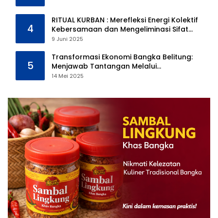
RITUAL KURBAN : Merefleksi Energi Kolektif
4
Kebersamaan dan Mengeliminasi Sifat
Kebinatangan Manusia
9 Juni 2025
Transformasi Ekonomi Bangka Belitung:
5
Menjawab Tantangan Melalui
Pengelolaan Sumber Daya Alam yang
14 Mei 2025
Berkelanjutan