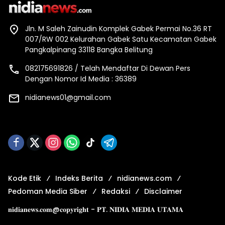
Jln. M Saleh Zainudin Komplek Gabek Permai No.36 RT
007/RW 002 Kelurahan Gabek Satu Kecamatan Gabek
Pangkalpinang 33118 Bangka Belitung
082175691826 / Telah Mendaftar Di Dewan Pers
Dengan Nomor Id Media : 36389
nidianews01@gmail.com
Kode Etik
Indeks Berita
nidianews.com
Pedoman Media Siber
Redaksi
Disclaimer
𝐧𝐢𝐝𝐢𝐚𝐧𝐞𝐰𝐬.𝐜𝐨𝐦@𝐜𝐨𝐩𝐲𝐫𝐢𝐠𝐡𝐭 - 𝐏𝐓. 𝐍𝐈𝐃𝐈𝐀 𝐌𝐄𝐃𝐈𝐀 𝐔𝐓𝐀𝐌𝐀