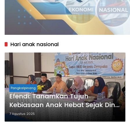
Hari anak nasional
Pangkalpinang
Efendi: Tanamkan Tujuh
Kebiasaan Anak Hebat Sejak Dini,
Menuju Generasi Emas 2045
7 Agustus 2025