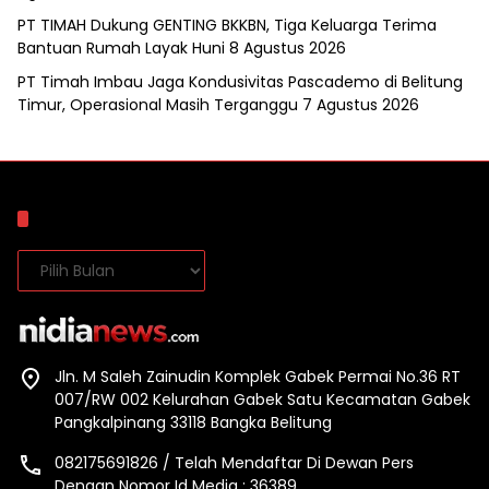
PT TIMAH Dukung GENTING BKKBN, Tiga Keluarga Terima
Bantuan Rumah Layak Huni
8 Agustus 2026
PT Timah Imbau Jaga Kondusivitas Pascademo di Belitung
Timur, Operasional Masih Terganggu
7 Agustus 2026
Arsip
Arsip
Jln. M Saleh Zainudin Komplek Gabek Permai No.36 RT
007/RW 002 Kelurahan Gabek Satu Kecamatan Gabek
Pangkalpinang 33118 Bangka Belitung
082175691826 / Telah Mendaftar Di Dewan Pers
Dengan Nomor Id Media : 36389