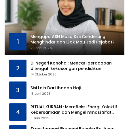
Mengapa ASN Masa Kini Cenderung
1
Menghindar dan Gak Mau Jadi Pejabat?
29 April 2026
Di Negeri Konoha : Mencari peradaban
2
ditengah kekosongan pendidikan
14 Oktober 2025
Sisi Lain Dari Ibadah Haji
3
18 Juni 2025
RITUAL KURBAN : Merefleksi Energi Kolektif
4
Kebersamaan dan Mengeliminasi Sifat
Kebinatangan Manusia
9 Juni 2025
Transformasi Ekonomi Bangka Belitung: