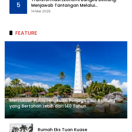
5
Menjawab Tantangan Melalui
Pengelolaan Sumber Daya Alam yang
14 Mei 2025
Berkelanjutan
FEATURE
Mercusuar Pulau Lengkuas, Penjaga Laut Belitung
yang Bertahan Lebih dari 140 Tahun
24 Juni 2026
Rumah Eks Tuan Kuase