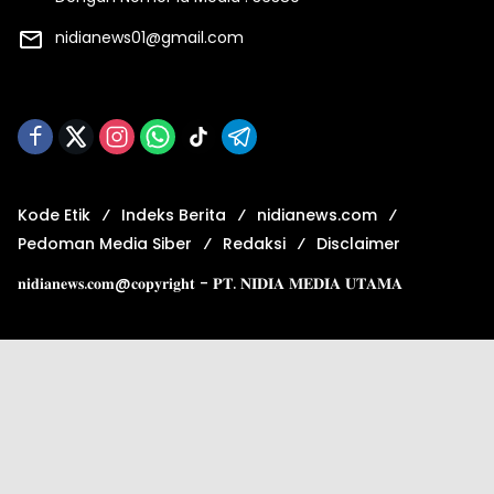
nidianews01@gmail.com
Kode Etik
Indeks Berita
nidianews.com
Pedoman Media Siber
Redaksi
Disclaimer
𝐧𝐢𝐝𝐢𝐚𝐧𝐞𝐰𝐬.𝐜𝐨𝐦@𝐜𝐨𝐩𝐲𝐫𝐢𝐠𝐡𝐭 - 𝐏𝐓. 𝐍𝐈𝐃𝐈𝐀 𝐌𝐄𝐃𝐈𝐀 𝐔𝐓𝐀𝐌𝐀