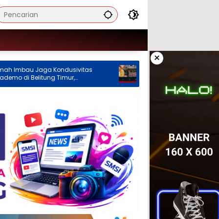
×
 Kondusivitas
Ketua Komisi XII DPR: Perpres Tata Kelola
g Timur,
Timah Belitung Segera Terbit,
erganggu
Masyarakat Diminta Tahan Diri