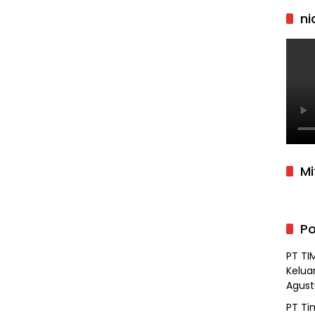
ni
Mi
Po
PT TI
Kelua
Agust
PT Ti