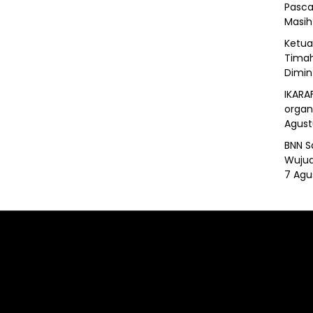
Pasca
Masih
Ketua 
Timah
Dimin
IKARA
organ
Agust
BNN S
Wujud
7 Agu