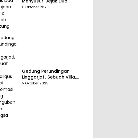
Menyusuri Jejak Dua
Kerajaan Tua di Tanah
11 Oktober 2025
Belitung
Gedung Perundingan
Linggarjati, Sebuah Villa,
Sekaligus Saksi Diplomasi
5 Oktober 2025
yang Mengubah Arah
Bangsa