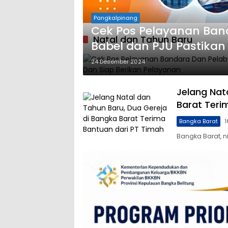
Pangkalpinang
Cek Pos Pelayanan Ban
Natal dan Tahun Baru
Babel dan PJU Pastikan 
Berikan Pelayanan
24 Desember 2024
Jelang Nat
Barat Teri
Bangka Barat
1
Bangka Barat, 