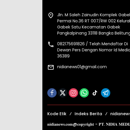
Jln. M Saleh Zainudin Komplek Gabe
Permai No.36 RT 007/RW 002 Kelur
Gabek Satu Kecamatan Gabek
Pangkalpinang 33118 Bangka Belitun
082175691826 / Telah Mendaftar Di
Dewan Pers Dengan Nomor Id Media
36389
nidianews01@gmail.com
Kode Etik
Indeks Berita
nidianew
𝐧𝐢𝐝𝐢𝐚𝐧𝐞𝐰𝐬.𝐜𝐨𝐦@𝐜𝐨𝐩𝐲𝐫𝐢𝐠𝐡𝐭 - 𝐏𝐓. 𝐍𝐈𝐃𝐈𝐀 𝐌𝐄