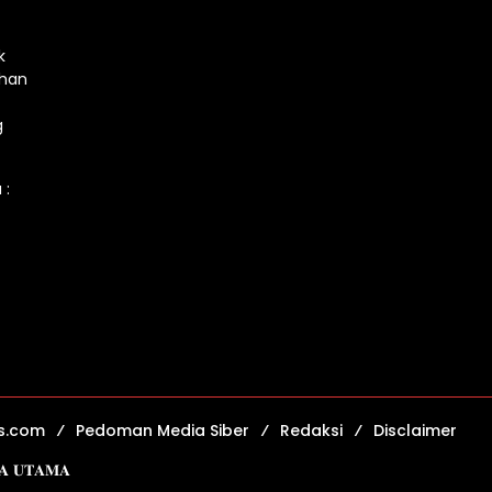
k
ahan
g
 :
s.com
Pedoman Media Siber
Redaksi
Disclaimer
𝐈𝐀 𝐔𝐓𝐀𝐌𝐀