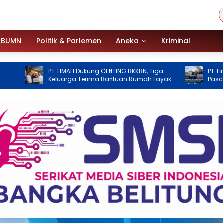
BUMN
Politik & Parlemen
Aneka
Kriminal
T TIMAH Dukung GENTING BKKBN, Tiga
PT Timah Imbau Jaga
eluarga Terima Bantuan Rumah Layak
Pascademo di Belitun
uni
Operasional Masih T