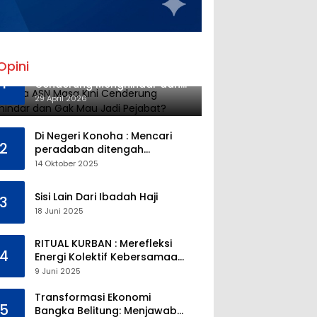
Opini
Mengapa ASN Masa Kini
1
Cenderung Menghindar dan
Gak Mau Jadi Pejabat?
29 April 2026
Di Negeri Konoha : Mencari
2
peradaban ditengah
kekosongan pendidikan
14 Oktober 2025
Sisi Lain Dari Ibadah Haji
3
18 Juni 2025
RITUAL KURBAN : Merefleksi
4
Energi Kolektif Kebersamaan
dan Mengeliminasi Sifat
9 Juni 2025
Kebinatangan Manusia
Transformasi Ekonomi
5
Bangka Belitung: Menjawab