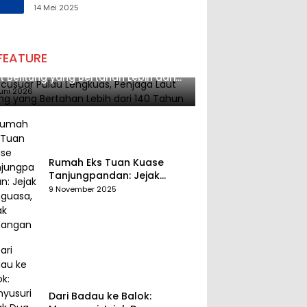
Tantangan Melalui
14 Mei 2025
Pengelolaan Sumber Daya
Alam yang Berkelanjutan
FEATURE
cusuar Pulau Lengkuas, Penjaga
t Belitung yang Bertahan Lebih dari
 Tahun
uni 2026
Rumah Eks Tuan Kuase
Tanjungpandan: Jejak
Penguasa, Jejak Kenangan
9 November 2025
Dari Badau ke Balok: