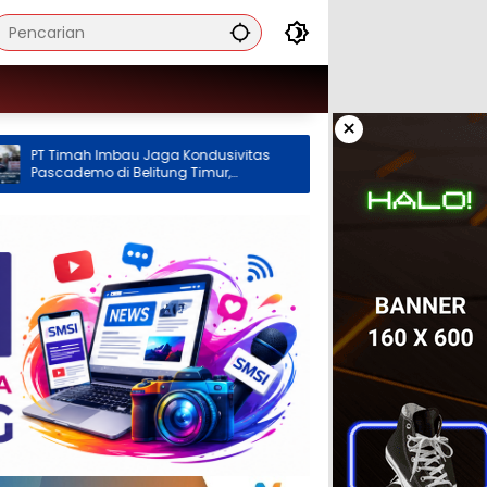
×
 Imbau Jaga Kondusivitas
Ketua Komisi XII DPR: Perpres Ta
 di Belitung Timur,
Timah Belitung Segera Terbit,
nal Masih Terganggu
Masyarakat Diminta Tahan Dir