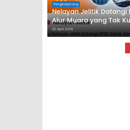
Pangkalpinang
Nelayan Jelitik Datangi
Alur Muara yang Tak K
Nelayan Jelitik
25 April 2025