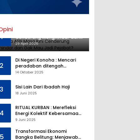
Opini
Mengapa ASN Masa Kini
1
Cenderung Menghindar dan
Gak Mau Jadi Pejabat?
29 April 2026
Di Negeri Konoha : Mencari
2
peradaban ditengah
kekosongan pendidikan
14 Oktober 2025
Sisi Lain Dari Ibadah Haji
3
18 Juni 2025
RITUAL KURBAN : Merefleksi
4
Energi Kolektif Kebersamaan
dan Mengeliminasi Sifat
9 Juni 2025
Kebinatangan Manusia
Transformasi Ekonomi
5
Bangka Belitung: Menjawab