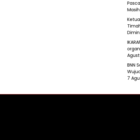
Pasca
Masih
Ketua 
Timah
Dimin
IKARA
organ
Agust
BNN S
Wujud
7 Agu