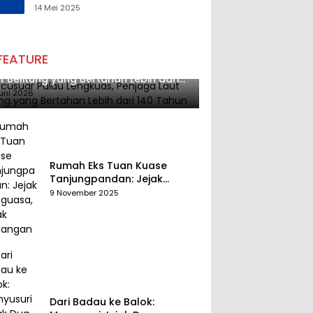
Tantangan Melalui
14 Mei 2025
Pengelolaan Sumber Daya
Alam yang Berkelanjutan
FEATURE
cusuar Pulau Lengkuas, Penjaga
t Belitung yang Bertahan Lebih dari
 Tahun
uni 2026
Rumah Eks Tuan Kuase
Tanjungpandan: Jejak
Penguasa, Jejak Kenangan
9 November 2025
Dari Badau ke Balok: