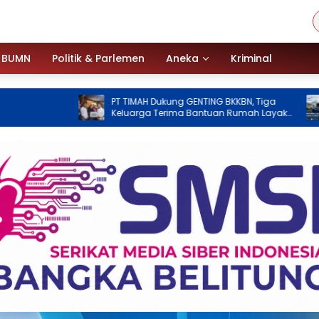
BUMN
Politik & Parlemen
Aneka
Kriminal
PT TIMAH Dukung GENTING BKKBN, Tiga
PT Timah
Keluarga Terima Bantuan Rumah Layak
Pascademo
Huni
Operasio