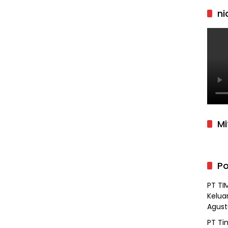
ni
Mi
Po
PT TI
Kelua
Agust
PT Ti