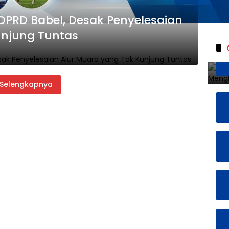
 DPRD Babel, Desak Penyelesaian
unjung Tuntas
Selengkapnya