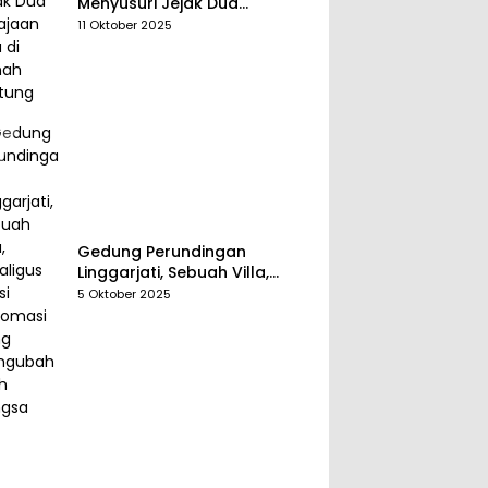
Menyusuri Jejak Dua
Kerajaan Tua di Tanah
11 Oktober 2025
Belitung
Gedung Perundingan
Linggarjati, Sebuah Villa,
Sekaligus Saksi Diplomasi
5 Oktober 2025
yang Mengubah Arah
Bangsa