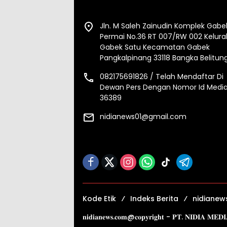
Jln. M Saleh Zainudin Komplek Gabe
Permai No.36 RT 007/RW 002 Kelur
Gabek Satu Kecamatan Gabek
Pangkalpinang 33118 Bangka Belitun
082175691826 / Telah Mendaftar Di
Dewan Pers Dengan Nomor Id Media
36389
nidianews01@gmail.com
Kode Etik
Indeks Berita
nidianew
𝐧𝐢𝐝𝐢𝐚𝐧𝐞𝐰𝐬.𝐜𝐨𝐦@𝐜𝐨𝐩𝐲𝐫𝐢𝐠𝐡𝐭 - 𝐏𝐓. 𝐍𝐈𝐃𝐈𝐀 𝐌𝐄