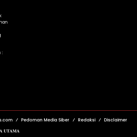
k
ahan
g
 :
s.com
Pedoman Media Siber
Redaksi
Disclaimer
𝐈𝐀 𝐔𝐓𝐀𝐌𝐀