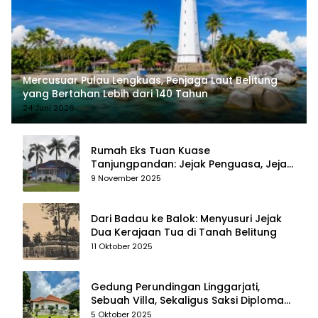
Mercusuar Pulau Lengkuas, Penjaga Laut Belitung
yang Bertahan Lebih dari 140 Tahun
24 Juni 2026
Rumah Eks Tuan Kuase
Tanjungpandan: Jejak Penguasa, Jejak
Kenangan
9 November 2025
Dari Badau ke Balok: Menyusuri Jejak
Dua Kerajaan Tua di Tanah Belitung
11 Oktober 2025
Gedung Perundingan Linggarjati,
Sebuah Villa, Sekaligus Saksi Diplomasi
yang Mengubah Arah Bangsa
5 Oktober 2025