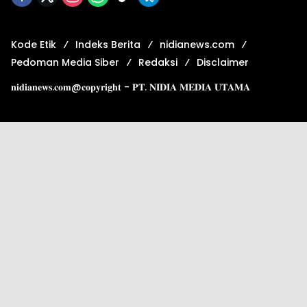
Kode Etik
Indeks Berita
nidianews.com
Pedoman Media Siber
Redaksi
Disclaimer
𝐧𝐢𝐝𝐢𝐚𝐧𝐞𝐰𝐬.𝐜𝐨𝐦@𝐜𝐨𝐩𝐲𝐫𝐢𝐠𝐡𝐭 - 𝐏𝐓. 𝐍𝐈𝐃𝐈𝐀 𝐌𝐄𝐃𝐈𝐀 𝐔𝐓𝐀𝐌𝐀