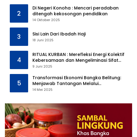
Di Negeri Konoha : Mencari peradaban
2
ditengah kekosongan pendidikan
14 Oktober 2025
Sisi Lain Dari Ibadah Haji
3
18 Juni 2025
RITUAL KURBAN : Merefleksi Energi Kolektif
4
Kebersamaan dan Mengeliminasi Sifat
Kebinatangan Manusia
9 Juni 2025
Transformasi Ekonomi Bangka Belitung:
5
Menjawab Tantangan Melalui
Pengelolaan Sumber Daya Alam yang
14 Mei 2025
Berkelanjutan