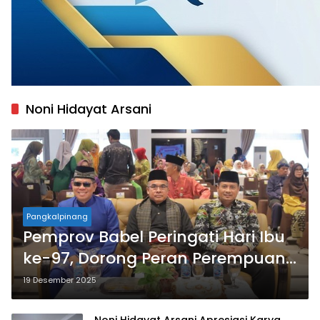
Noni Hidayat Arsani
Pangkalpinang
Pemprov Babel Peringati Hari Ibu
ke-97, Dorong Peran Perempuan
Menuju Indonesia Emas 2045
19 Desember 2025