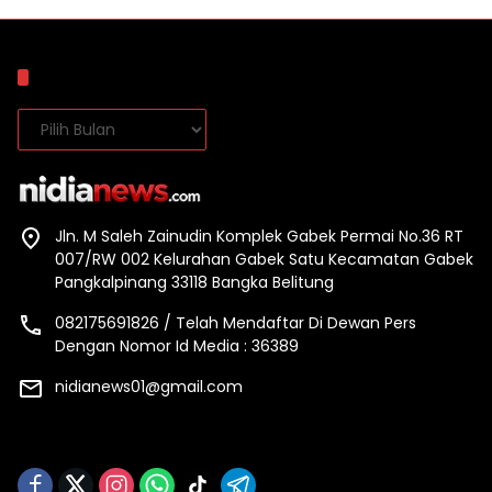
Arsip
Arsip
Jln. M Saleh Zainudin Komplek Gabek Permai No.36 RT
007/RW 002 Kelurahan Gabek Satu Kecamatan Gabek
Pangkalpinang 33118 Bangka Belitung
082175691826 / Telah Mendaftar Di Dewan Pers
Dengan Nomor Id Media : 36389
nidianews01@gmail.com