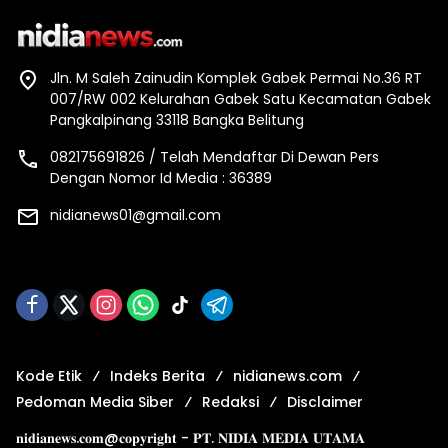
Jln. M Saleh Zainudin Komplek Gabek Permai No.36 RT
007/RW 002 Kelurahan Gabek Satu Kecamatan Gabek
Pangkalpinang 33118 Bangka Belitung
082175691826 / Telah Mendaftar Di Dewan Pers
Dengan Nomor Id Media : 36389
nidianews01@gmail.com
Kode Etik
Indeks Berita
nidianews.com
Pedoman Media Siber
Redaksi
Disclaimer
𝐧𝐢𝐝𝐢𝐚𝐧𝐞𝐰𝐬.𝐜𝐨𝐦@𝐜𝐨𝐩𝐲𝐫𝐢𝐠𝐡𝐭 - 𝐏𝐓. 𝐍𝐈𝐃𝐈𝐀 𝐌𝐄𝐃𝐈𝐀 𝐔𝐓𝐀𝐌𝐀