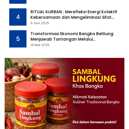
RITUAL KURBAN : Merefleksi Energi Kolektif
4
Kebersamaan dan Mengeliminasi Sifat
Kebinatangan Manusia
9 Juni 2025
Transformasi Ekonomi Bangka Belitung:
5
Menjawab Tantangan Melalui
Pengelolaan Sumber Daya Alam yang
14 Mei 2025
Berkelanjutan