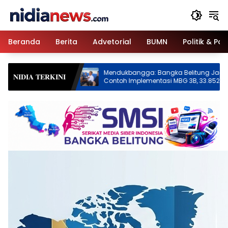
Langsung
ke
konten
Beranda
Berita
Advetorial
BUMN
Politik & Pa
Mendukbangga: Bangka Belitung Jadi
Setetes Darah
𝐍𝐈𝐃𝐈𝐀 𝐓𝐄𝐑𝐊𝐈𝐍𝐈
Contoh Implementasi MBG 3B, 33.852
Bakti HUT ke-
Bumil, Busui, dan Balita Terlayani
Kumpulkan 12