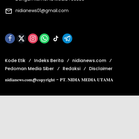
nidianews01@gmail.com
Kode Etik
Indeks Berita
nidianews.com
Pedoman Media Siber
Redaksi
Disclaimer
𝐧𝐢𝐝𝐢𝐚𝐧𝐞𝐰𝐬.𝐜𝐨𝐦@𝐜𝐨𝐩𝐲𝐫𝐢𝐠𝐡𝐭 - 𝐏𝐓. 𝐍𝐈𝐃𝐈𝐀 𝐌𝐄𝐃𝐈𝐀 𝐔𝐓𝐀𝐌𝐀