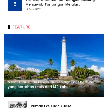
5
Menjawab Tantangan Melalui
Pengelolaan Sumber Daya Alam yang
14 Mei 2025
Berkelanjutan
FEATURE
Mercusuar Pulau Lengkuas, Penjaga Laut Belitung
yang Bertahan Lebih dari 140 Tahun
24 Juni 2026
Rumah Eks Tuan Kuase