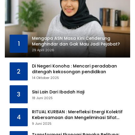
Mengapa ASN Masa Kini Cenderung
1
Menghindar dan Gak Mau Jadi Pejabat?
29 April 2026
Di Negeri Konoha : Mencari peradaban
2
ditengah kekosongan pendidikan
14 Oktober 2025
Sisi Lain Dari Ibadah Haji
3
18 Juni 2025
RITUAL KURBAN : Merefleksi Energi Kolektif
4
Kebersamaan dan Mengeliminasi Sifat
Kebinatangan Manusia
9 Juni 2025
Transformasi Ekonomi Bangka Belitung: