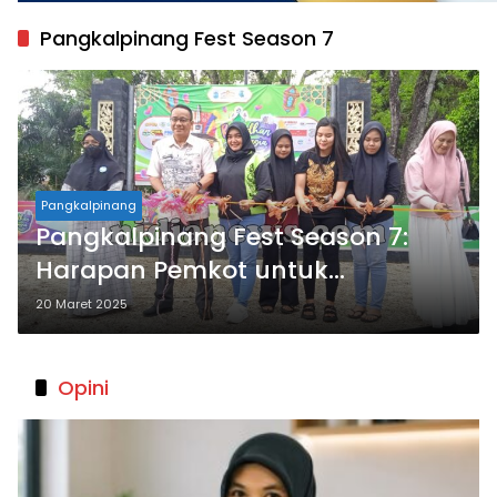
Pangkalpinang Fest Season 7
Pangkalpinang
Pangkalpinang Fest Season 7:
Harapan Pemkot untuk
Kesuksesan Acara
20 Maret 2025
Opini