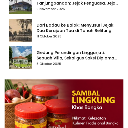
Tanjungpandan: Jejak Penguasa, Jejak
Kenangan
9 November 2025
Dari Badau ke Balok: Menyusuri Jejak
Dua Kerajaan Tua di Tanah Belitung
11 Oktober 2025
Gedung Perundingan Linggarjati,
Sebuah Villa, Sekaligus Saksi Diplomasi
yang Mengubah Arah Bangsa
5 Oktober 2025