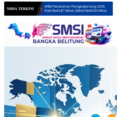
APBD Perubahan Pangkalpinang 2026
Wali Kota Pangkal
𝐍𝐈𝐃𝐈𝐀 𝐓𝐄𝐑𝐊𝐈𝐍𝐈
Naik Rp42,87 Miliar, Defisit Rp69,33 Miliar
naik kelas melalui 