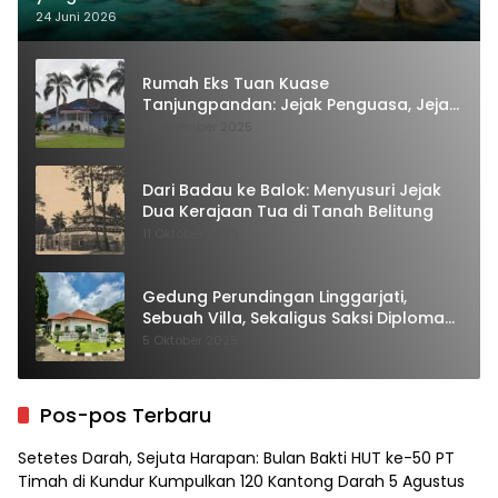
24 Juni 2026
Rumah Eks Tuan Kuase
Tanjungpandan: Jejak Penguasa, Jejak
Kenangan
9 November 2025
Dari Badau ke Balok: Menyusuri Jejak
Dua Kerajaan Tua di Tanah Belitung
11 Oktober 2025
Gedung Perundingan Linggarjati,
Sebuah Villa, Sekaligus Saksi Diplomasi
yang Mengubah Arah Bangsa
5 Oktober 2025
Pos-pos Terbaru
Setetes Darah, Sejuta Harapan: Bulan Bakti HUT ke-50 PT
Timah di Kundur Kumpulkan 120 Kantong Darah
5 Agustus