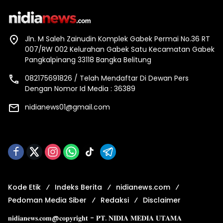
Jln. M Saleh Zainudin Komplek Gabek Permai No.36 RT
007/RW 002 Kelurahan Gabek Satu Kecamatan Gabek
Pangkalpinang 33118 Bangka Belitung
082175691826 / Telah Mendaftar Di Dewan Pers
Dengan Nomor Id Media : 36389
nidianews01@gmail.com
Kode Etik
Indeks Berita
nidianews.com
Pedoman Media Siber
Redaksi
Disclaimer
𝐧𝐢𝐝𝐢𝐚𝐧𝐞𝐰𝐬.𝐜𝐨𝐦@𝐜𝐨𝐩𝐲𝐫𝐢𝐠𝐡𝐭 - 𝐏𝐓. 𝐍𝐈𝐃𝐈𝐀 𝐌𝐄𝐃𝐈𝐀 𝐔𝐓𝐀𝐌𝐀