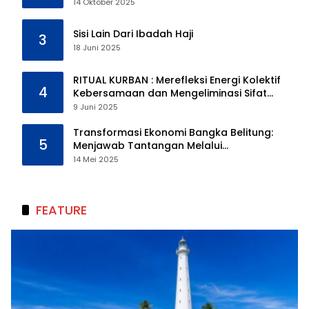
14 Oktober 2025
Sisi Lain Dari Ibadah Haji
3
18 Juni 2025
RITUAL KURBAN : Merefleksi Energi Kolektif
4
Kebersamaan dan Mengeliminasi Sifat
Kebinatangan Manusia
9 Juni 2025
Transformasi Ekonomi Bangka Belitung:
5
Menjawab Tantangan Melalui
Pengelolaan Sumber Daya Alam yang
14 Mei 2025
Berkelanjutan
FEATURE