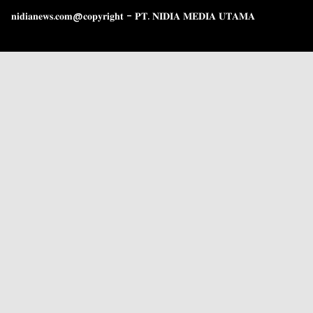
𝐧𝐢𝐝𝐢𝐚𝐧𝐞𝐰𝐬.𝐜𝐨𝐦@𝐜𝐨𝐩𝐲𝐫𝐢𝐠𝐡𝐭 - 𝐏𝐓. 𝐍𝐈𝐃𝐈𝐀 𝐌𝐄𝐃𝐈𝐀 𝐔𝐓𝐀𝐌𝐀