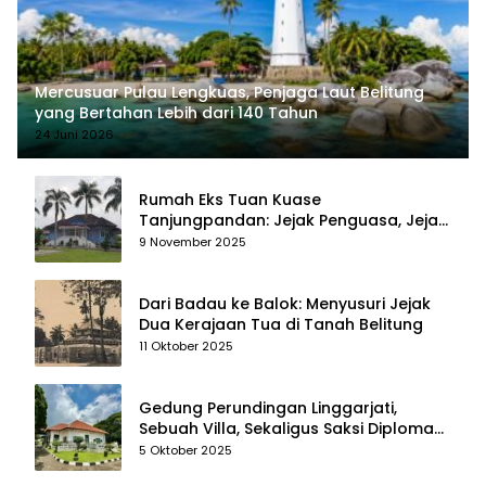
Mercusuar Pulau Lengkuas, Penjaga Laut Belitung
yang Bertahan Lebih dari 140 Tahun
24 Juni 2026
Rumah Eks Tuan Kuase
Tanjungpandan: Jejak Penguasa, Jejak
Kenangan
9 November 2025
Dari Badau ke Balok: Menyusuri Jejak
Dua Kerajaan Tua di Tanah Belitung
11 Oktober 2025
Gedung Perundingan Linggarjati,
Sebuah Villa, Sekaligus Saksi Diplomasi
yang Mengubah Arah Bangsa
5 Oktober 2025