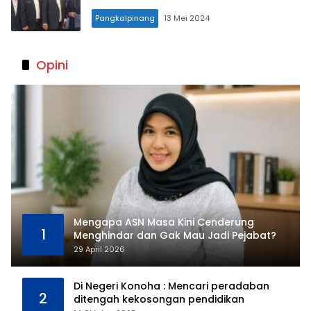
Pangkalpinang
13 Mei 2024
Opini
Mengapa ASN Masa Kini Cenderung
1
Menghindar dan Gak Mau Jadi Pejabat?
29 April 2026
Di Negeri Konoha : Mencari peradaban
2
ditengah kekosongan pendidikan