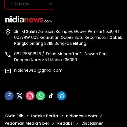
Arsip
Jln. M Saleh Zainudin Komplek Gabek Permai No.36 RT
007/RW 002 Kelurahan Gabek Satu Kecamatan Gabek
Pangkalpinang 33118 Bangka Belitung
082175691826 / Telah Mendaftar Di Dewan Pers
Dengan Nomor Id Media : 36389
nidianews01@gmail.com
Kode Etik
Indeks Berita
nidianews.com
Pedoman Media Siber
Redaksi
Disclaimer