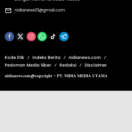
nidianews01@gmail.com
Kode Etik
Indeks Berita
nidianews.com
Pedoman Media Siber
Redaksi
Disclaimer
𝐧𝐢𝐝𝐢𝐚𝐧𝐞𝐰𝐬.𝐜𝐨𝐦@𝐜𝐨𝐩𝐲𝐫𝐢𝐠𝐡𝐭 - 𝐏𝐓. 𝐍𝐈𝐃𝐈𝐀 𝐌𝐄𝐃𝐈𝐀 𝐔𝐓𝐀𝐌𝐀