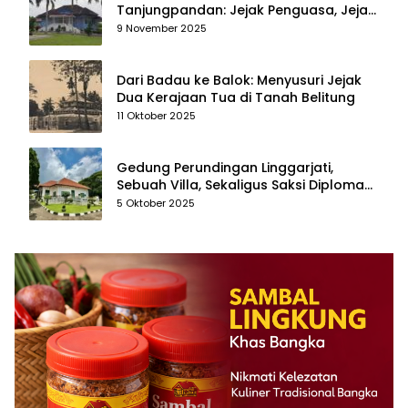
Tanjungpandan: Jejak Penguasa, Jejak
Kenangan
9 November 2025
Dari Badau ke Balok: Menyusuri Jejak
Dua Kerajaan Tua di Tanah Belitung
11 Oktober 2025
Gedung Perundingan Linggarjati,
Sebuah Villa, Sekaligus Saksi Diplomasi
yang Mengubah Arah Bangsa
5 Oktober 2025