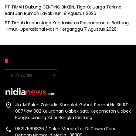
PT TIMAH Dukung GENTING BKKBN, Tiga Keluarga Terima
Bantuan Rumah Layak Huni
8 Agustus 2026
PT Timah Imbau Jaga Kondusivitas Pascademo di Belitung
Timur, Operasional Masih Terganggu
7 Agustus 2026
Arsip
Arsip
Jln. M Saleh Zainudin Komplek Gabek Permai No.36 RT
007/RW 002 Kelurahan Gabek Satu Kecamatan Gabek
Pangkalpinang 33118 Bangka Belitung
082175691826 / Telah Mendaftar Di Dewan Pers
Dengan Nomor Id Media : 36389