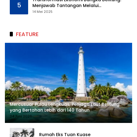
5
Menjawab Tantangan Melalui
Pengelolaan Sumber Daya Alam yang
14 Mei 2025
Berkelanjutan
FEATURE
Mercusuar Pulau Lengkuas, Penjaga Laut Belitung
yang Bertahan Lebih dari 140 Tahun
24 Juni 2026
Rumah Eks Tuan Kuase