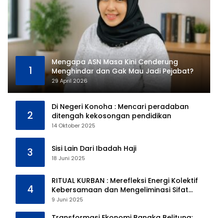
Mengapa ASN Masa Kini Cenderung
1
Menghindar dan Gak Mau Jadi Pejabat?
29 April 2026
Di Negeri Konoha : Mencari peradaban
2
ditengah kekosongan pendidikan
14 Oktober 2025
Sisi Lain Dari Ibadah Haji
3
18 Juni 2025
RITUAL KURBAN : Merefleksi Energi Kolektif
4
Kebersamaan dan Mengeliminasi Sifat
Kebinatangan Manusia
9 Juni 2025
Transformasi Ekonomi Bangka Belitung: