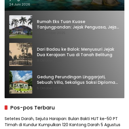
24 Juni 2026
Rumah Eks Tuan Kuase
Tanjungpandan: Jejak Penguasa, Jejak
Kenangan
9 November 2025
Dari Badau ke Balok: Menyusuri Jejak
Dua Kerajaan Tua di Tanah Belitung
11 Oktober 2025
Gedung Perundingan Linggarjati,
Sebuah Villa, Sekaligus Saksi Diplomasi
yang Mengubah Arah Bangsa
5 Oktober 2025
Pos-pos Terbaru
Setetes Darah, Sejuta Harapan: Bulan Bakti HUT ke-50 PT
Timah di Kundur Kumpulkan 120 Kantong Darah
5 Agustus