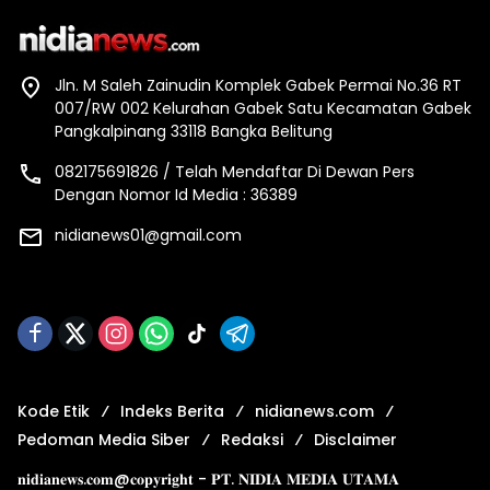
Jln. M Saleh Zainudin Komplek Gabek Permai No.36 RT
007/RW 002 Kelurahan Gabek Satu Kecamatan Gabek
Pangkalpinang 33118 Bangka Belitung
082175691826 / Telah Mendaftar Di Dewan Pers
Dengan Nomor Id Media : 36389
nidianews01@gmail.com
Kode Etik
Indeks Berita
nidianews.com
Pedoman Media Siber
Redaksi
Disclaimer
𝐧𝐢𝐝𝐢𝐚𝐧𝐞𝐰𝐬.𝐜𝐨𝐦@𝐜𝐨𝐩𝐲𝐫𝐢𝐠𝐡𝐭 - 𝐏𝐓. 𝐍𝐈𝐃𝐈𝐀 𝐌𝐄𝐃𝐈𝐀 𝐔𝐓𝐀𝐌𝐀