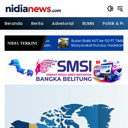
Langsung
ke
konten
Beranda
Berita
Advetorial
BUMN
Politik & Pa
Sensus
Bulan Bakti HUT ke-50 PT TIMAH Menyapa
Pe
𝐍𝐈𝐃𝐈𝐀 𝐓𝐄𝐑𝐊𝐈𝐍𝐈
apaian
Masyarakat Kundur, Hadirkan Kegiatan
Op
Sosial yang Menyentuh Langsung
Lis
Warga