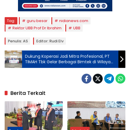
Tag:
guru besar
nidianews.com
Rektor UBB Prof Dr Ibrahim
UBB
Penulis: AS
Editor: Rudi Elv
Dukung Koperasi Jadi Mitra Profesional, PT
TIMAH Tbk Gelar Berbagai Bimtek di Wilayah
Operasional
Berita Terkait