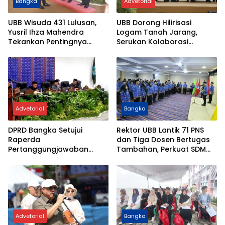
Bangka
Advetorial
UBB Wisuda 431 Lulusan,
UBB Dorong Hilirisasi
Yusril Ihza Mahendra
Logam Tanah Jarang,
Tekankan Pentingnya
Serukan Kolaborasi
Talenta Produktif dan
Nasional Perkuat Industri
Pengelolaan SDA Berbasis
Mineral Strategis
Ilmu Pengetahuan
Advetorial
Bangka
DPRD Bangka Setujui
Rektor UBB Lantik 71 PNS
Raperda
dan Tiga Dosen Bertugas
Pertanggungjawaban
Tambahan, Perkuat SDM
APBD 2025, Pemkab
dan Tata Kelola Kampus
Sampaikan Rancangan
KUA-PPAS 2027
Advetorial
Bangka