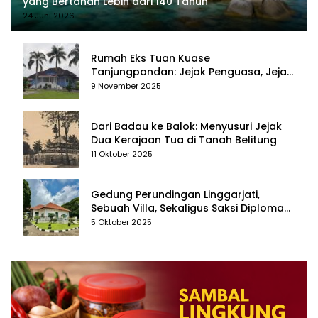
yang Bertahan Lebih dari 140 Tahun
24 Juni 2026
Rumah Eks Tuan Kuase
Tanjungpandan: Jejak Penguasa, Jejak
Kenangan
9 November 2025
Dari Badau ke Balok: Menyusuri Jejak
Dua Kerajaan Tua di Tanah Belitung
11 Oktober 2025
Gedung Perundingan Linggarjati,
Sebuah Villa, Sekaligus Saksi Diplomasi
yang Mengubah Arah Bangsa
5 Oktober 2025