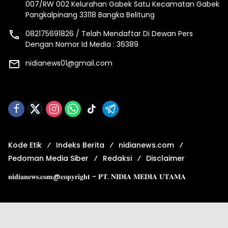
007/RW 002 Kelurahan Gabek Satu Kecamatan Gabek
Pangkalpinang 33118 Bangka Belitung
082175691826 / Telah Mendaftar Di Dewan Pers
Dengan Nomor Id Media : 36389
nidianews01@gmail.com
Kode Etik
Indeks Berita
nidianews.com
Pedoman Media Siber
Redaksi
Disclaimer
𝐧𝐢𝐝𝐢𝐚𝐧𝐞𝐰𝐬.𝐜𝐨𝐦@𝐜𝐨𝐩𝐲𝐫𝐢𝐠𝐡𝐭 - 𝐏𝐓. 𝐍𝐈𝐃𝐈𝐀 𝐌𝐄𝐃𝐈𝐀 𝐔𝐓𝐀𝐌𝐀