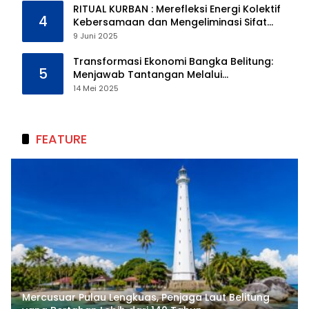
RITUAL KURBAN : Merefleksi Energi Kolektif
4
Kebersamaan dan Mengeliminasi Sifat
Kebinatangan Manusia
9 Juni 2025
Transformasi Ekonomi Bangka Belitung:
5
Menjawab Tantangan Melalui
Pengelolaan Sumber Daya Alam yang
14 Mei 2025
Berkelanjutan
FEATURE
Mercusuar Pulau Lengkuas, Penjaga Laut Belitung