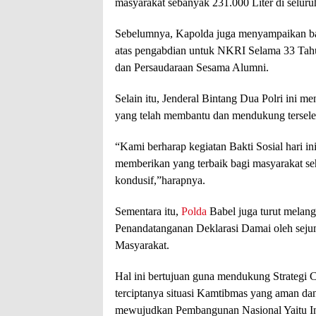
masyarakat sebanyak 231.000 Liter di selur
Sebelumnya, Kapolda juga menyampaikan bah
atas pengabdian untuk NKRI Selama 33 Tahu
dan Persaudaraan Sesama Alumni.
Selain itu, Jenderal Bintang Dua Polri ini m
yang telah membantu dan mendukung terselen
“Kami berharap kegiatan Bakti Sosial hari i
memberikan yang terbaik bagi masyarakat se
kondusif,”harapnya.
Sementara itu,
Polda
Babel juga turut melan
Penandatanganan Deklarasi Damai oleh sej
Masyarakat.
Hal ini bertujuan guna mendukung Strategi
terciptanya situasi Kamtibmas yang aman da
mewujudkan Pembangunan Nasional Yaitu I