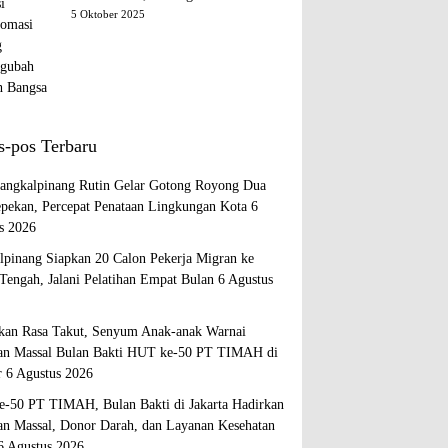
Diplomasi yang Mengubah Arah
5 Oktober 2025
Bangsa
s-pos Terbaru
ngkalpinang Rutin Gelar Gotong Royong Dua
epekan, Percepat Penataan Lingkungan Kota
6
s 2026
lpinang Siapkan 20 Calon Pekerja Migran ke
Tengah, Jalani Pelatihan Empat Bulan
6 Agustus
kan Rasa Takut, Senyum Anak-anak Warnai
an Massal Bulan Bakti HUT ke-50 PT TIMAH di
r
6 Agustus 2026
-50 PT TIMAH, Bulan Bakti di Jakarta Hadirkan
an Massal, Donor Darah, dan Layanan Kesehatan
6 Agustus 2026