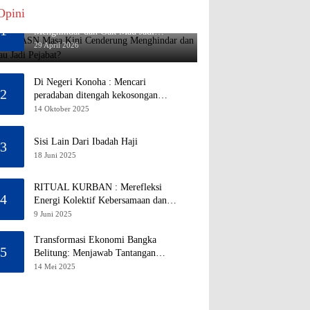
Opini
Mengapa ASN Masa Kini Cenderung
1
Menghindar dan Gak Mau Jadi
Pejabat?
29 April 2026
Di Negeri Konoha : Mencari
2
peradaban ditengah kekosongan
pendidikan
14 Oktober 2025
Sisi Lain Dari Ibadah Haji
3
18 Juni 2025
RITUAL KURBAN : Merefleksi
4
Energi Kolektif Kebersamaan dan
Mengeliminasi Sifat Kebinatangan
9 Juni 2025
Manusia
Transformasi Ekonomi Bangka
5
Belitung: Menjawab Tantangan
Melalui Pengelolaan Sumber Daya
14 Mei 2025
Alam yang Berkelanjutan