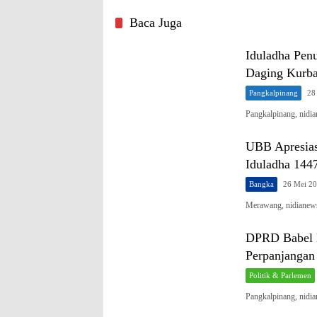
Terlayani
Baca Juga
Iduladha Pen
Daging Kurb
Pangkalpinang
28
Pangkalpinang, nidi
UBB Apresias
Iduladha 144
Bangka
26 Mei 2
Merawang, nidianews
DPRD Babel K
Perpanjanga
Politik & Parlemen
Pangkalpinang, nid