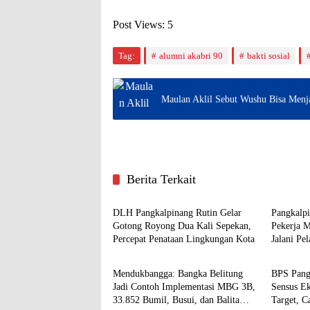
Post Views:
5
Tag:
alumni akabri 90
bakti sosial
Maulan Aklil Sebut Wushu Bisa Menja
Berita Terkait
Pangkalpinang
Pangkal
DLH Pangkalpinang Rutin Gelar
Pangkalp
Gotong Royong Dua Kali Sepekan,
Pekerja 
Percepat Penataan Lingkungan Kota
Jalani Pe
Pangkalpinang
Pangkal
Mendukbangga: Bangka Belitung
BPS Pang
Jadi Contoh Implementasi MBG 3B,
Sensus E
33.852 Bumil, Busui, dan Balita
Target, C