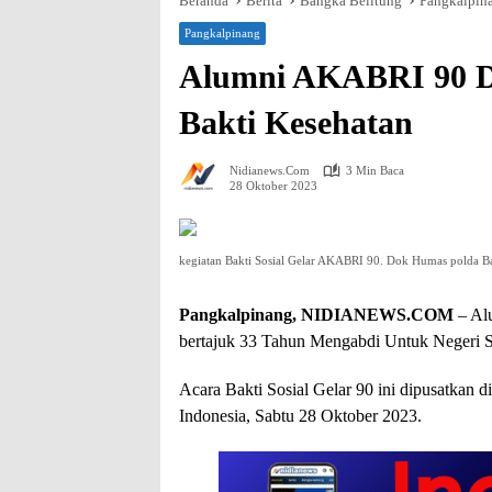
Beranda
Berita
Bangka Belitung
Pangkalpin
Pangkalpinang
Alumni AKABRI 90 Di 
Bakti Kesehatan
Nidianews.com
3 Min Baca
28 Oktober 2023
kegiatan Bakti Sosial Gelar AKABRI 90. Dok Humas polda B
Pangkalpinang, NIDIANEWS.COM
– Al
bertajuk 33 Tahun Mengabdi Untuk Negeri S
Acara Bakti Sosial Gelar 90 ini dipusatkan di
Indonesia, Sabtu 28 Oktober 2023.