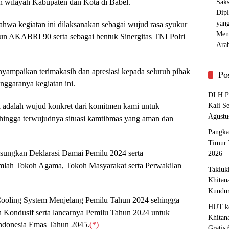
uh wilayah Kabupaten dan Kota di Babel.
wa kegiatan ini dilaksanakan sebagai wujud rasa syukur
n AKABRI 90 serta sebagai bentuk Sinergitas TNI Polri
enyampaikan terimakasih dan apresiasi kepada seluruh pihak
Po
ggaranya kegiatan ini.
DLH Pa
ni adalah wujud konkret dari komitmen kami untuk
Kali S
Agustu
hingga terwujudnya situasi kamtibmas yang aman dan
Pangka
Timur 
gsungkan Deklarasi Damai Pemilu 2024 serta
2026
umlah Tokoh Agama, Tokoh Masyarakat serta Perwakilan
Takluk
Khitan
Kundu
 Cooling System Menjelang Pemilu Tahun 2024 sehingga
HUT ke
n Kondusif serta lancarnya Pemilu Tahun 2024 untuk
Khitan
ndonesia Emas Tahun 2045.
(*)
Gratis