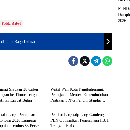
MINDu
Dampin
2026
Polda Babel
di Olah Raga Industri
pinang
Pangkalpinang
inang Siapkan 20 Calon
Wakil Wali Kota Pangkalpinang:
Migran ke Timur Tengah,
Peninjauan Menteri Kependudukan
latihan Empat Bulan
Pastikan SPPG Penuhi Standar
pinang
Pangkalpinang
Layanan MBG
kalpinang: Pendataan
Pemkot Pangkalpinang Gandeng
konomi 2026 Lampaui
PLN Optimalkan Penerimaan PBJT
apaian Tembus 85 Persen
Tenaga Listrik