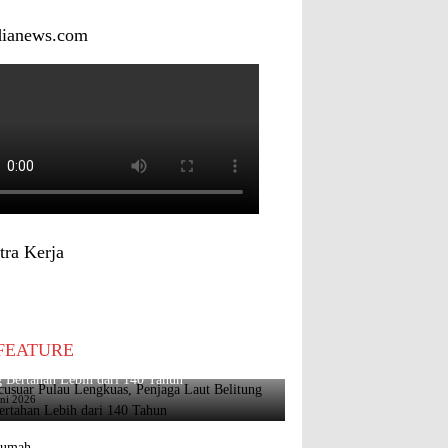
dianews.com
tra Kerja
FEATURE
usuar Pulau Lengkuas, Penjaga Laut Belitung
 Bertahan Lebih dari 140 Tahun
uni 2026