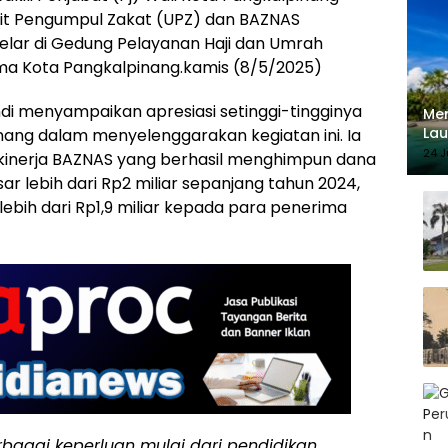
nit Pengumpul Zakat (UPZ) dan BAZNAS
elar di Gedung Pelayanan Haji dan Umrah
a Kota Pangkalpinang.kamis (8/5/2025)
ndi menyampaikan apresiasi setinggi-tingginya
Mer
Lau
inang dalam menyelenggarakan kegiatan ini. Ia
140
24 J
inerja BAZNAS yang berhasil menghimpun dana
sar lebih dari Rp2 miliar sepanjang tahun 2024,
lebih dari Rp1,9 miliar kepada para penerima
rbagai keperluan mulai dari pendidikan,