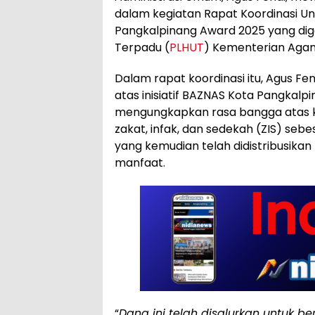
dalam kegiatan Rapat Koordinasi U
Pangkalpinang Award 2025 yang dig
Terpadu (
PLHUT
) Kementerian Agam
Dalam rapat koordinasi itu, Agus Fe
atas inisiatif BAZNAS Kota Pangkalp
mengungkapkan rasa bangga atas k
zakat, infak, dan sedekah (ZIS) sebe
yang kemudian telah didistribusikan 
manfaat.
“
Dana ini telah disalurkan untuk be