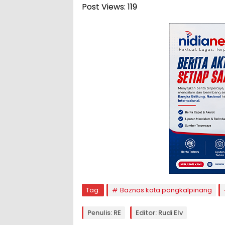
Post Views:
119
Tag:
Baznas kota pangkalpinang
Penulis: RE
Editor: Rudi Elv