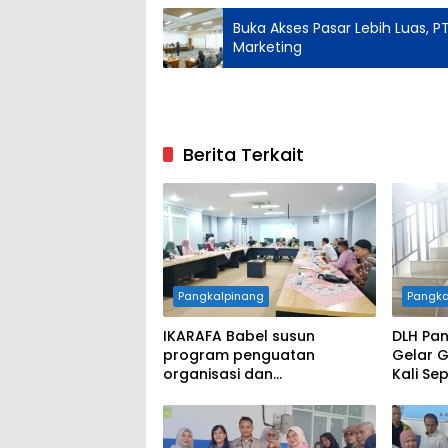
Buka Akses Pasar Lebih Luas, P
Marketing
Berita Terkait
Pangkalpinang
Pangka
IKARAFA Babel susun
DLH Pan
program penguatan
Gelar 
organisasi dan
Kali Se
pemberdayaan alumni
Penata