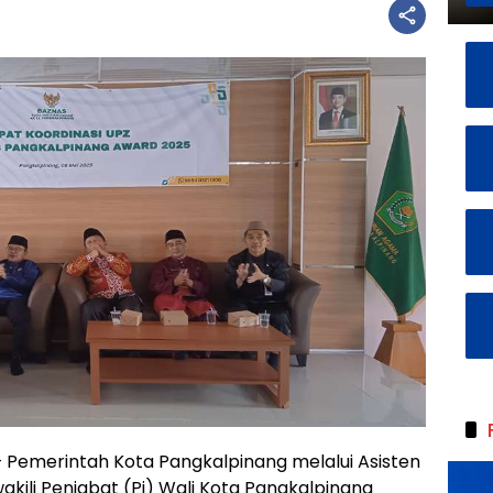
 Pemerintah Kota Pangkalpinang melalui Asisten
kili Penjabat (Pj) Wali Kota Pangkalpinang