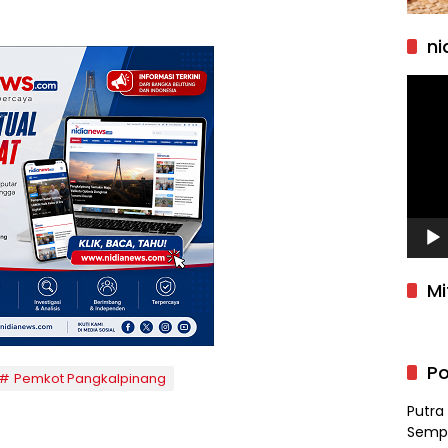
ni
Pemu
Video
Mi
Po
Pemkot Pangkalpinang
Putra
Semp