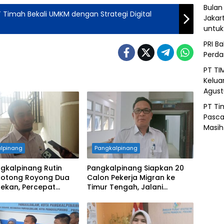
Bulan
T Timah Bekali UMKM dengan Strategi Digital
Jakar
untu
PRI B
Perd
PT TI
Kelua
Agust
PT Ti
Pasca
Masih
lpinang
Pangkalpinang
gkalpinang Rutin
Pangkalpinang Siapkan 20
Gotong Royong Dua
Calon Pekerja Migran ke
pekan, Percepat
Timur Tengah, Jalani
an Lingkungan Kota
Pelatihan Empat Bulan