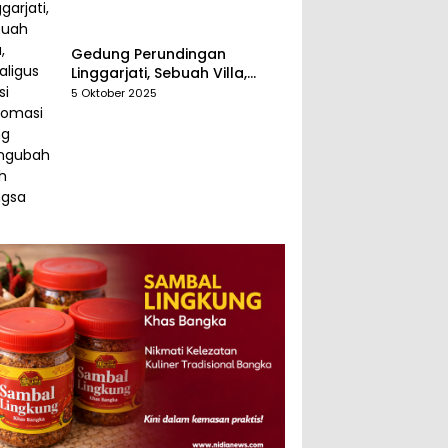
Gedung Perundingan
Linggarjati, Sebuah Villa,
Sekaligus Saksi Diplomasi
5 Oktober 2025
yang Mengubah Arah
Bangsa