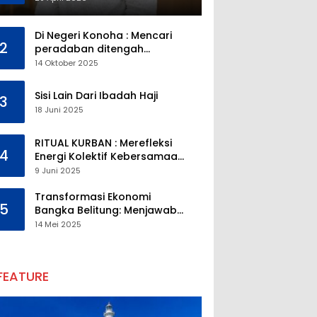
Di Negeri Konoha : Mencari
2
peradaban ditengah
kekosongan pendidikan
14 Oktober 2025
Sisi Lain Dari Ibadah Haji
3
18 Juni 2025
RITUAL KURBAN : Merefleksi
4
Energi Kolektif Kebersamaan
dan Mengeliminasi Sifat
9 Juni 2025
Kebinatangan Manusia
Transformasi Ekonomi
5
Bangka Belitung: Menjawab
Tantangan Melalui
14 Mei 2025
Pengelolaan Sumber Daya
Alam yang Berkelanjutan
FEATURE