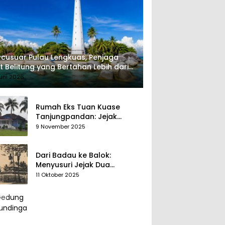
cusuar Pulau Lengkuas, Penjaga
t Belitung yang Bertahan Lebih dari
 Tahun
uni 2026
Rumah Eks Tuan Kuase
Tanjungpandan: Jejak
Penguasa, Jejak Kenangan
9 November 2025
Dari Badau ke Balok:
Menyusuri Jejak Dua
Kerajaan Tua di Tanah
11 Oktober 2025
Belitung