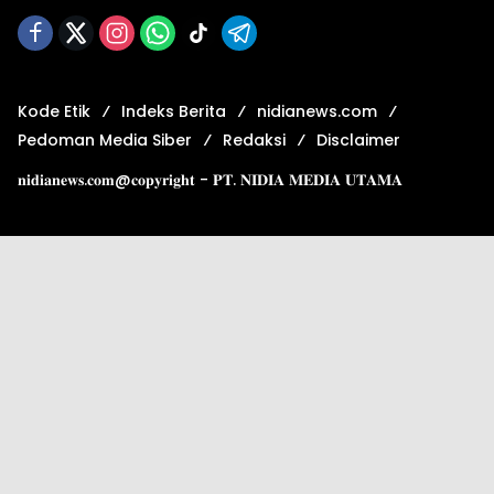
Kode Etik
Indeks Berita
nidianews.com
Pedoman Media Siber
Redaksi
Disclaimer
𝐧𝐢𝐝𝐢𝐚𝐧𝐞𝐰𝐬.𝐜𝐨𝐦@𝐜𝐨𝐩𝐲𝐫𝐢𝐠𝐡𝐭 - 𝐏𝐓. 𝐍𝐈𝐃𝐈𝐀 𝐌𝐄𝐃𝐈𝐀 𝐔𝐓𝐀𝐌𝐀