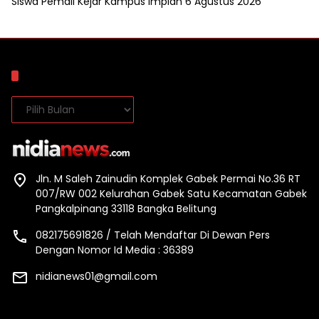
Siswa Pemali Kejar Kampus Impian
6 Agustus 2026
Arsip
Arsip
Jln. M Saleh Zainudin Komplek Gabek Permai No.36 RT
007/RW 002 Kelurahan Gabek Satu Kecamatan Gabek
Pangkalpinang 33118 Bangka Belitung
082175691826 / Telah Mendaftar Di Dewan Pers
Dengan Nomor Id Media : 36389
nidianews01@gmail.com