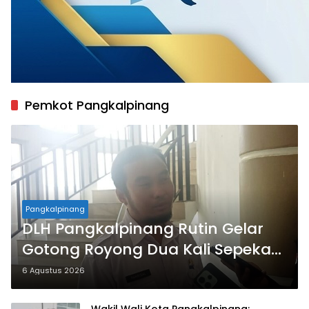
Pemkot Pangkalpinang
Pangkalpinang
DLH Pangkalpinang Rutin Gelar
Gotong Royong Dua Kali Sepekan,
Percepat Penataan Lingkungan
6 Agustus 2026
Kota