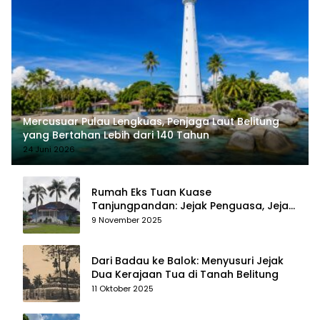
Mercusuar Pulau Lengkuas, Penjaga Laut Belitung
yang Bertahan Lebih dari 140 Tahun
24 Juni 2026
Rumah Eks Tuan Kuase
Tanjungpandan: Jejak Penguasa, Jejak
Kenangan
9 November 2025
Dari Badau ke Balok: Menyusuri Jejak
Dua Kerajaan Tua di Tanah Belitung
11 Oktober 2025