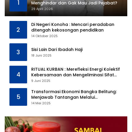
1
Menghindar dan Gak Mau Jadi Pejabat?
29 April 2026
Di Negeri Konoha : Mencari peradaban
2
ditengah kekosongan pendidikan
14 Oktober 2025
Sisi Lain Dari Ibadah Haji
3
18 Juni 2025
RITUAL KURBAN : Merefleksi Energi Kolektif
4
Kebersamaan dan Mengeliminasi Sifat
Kebinatangan Manusia
9 Juni 2025
Transformasi Ekonomi Bangka Belitung:
5
Menjawab Tantangan Melalui
Pengelolaan Sumber Daya Alam yang
14 Mei 2025
Berkelanjutan