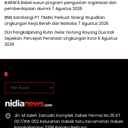
IKARAFA Babel susun program penguatan organisasi dan
pemberdayaan alumni
7 Agustus 2026
BNN Sambangi PT TIMAH, Perkuat Sinergi Wujudkan
Lingkungan Kerja Bersih dari Narkoba
7 Agustus 2026
DLH Pangkalpinang Rutin Gelar Gotong Royong Dua Kali
Sepekan, Percepat Penataan Lingkungan Kota
6 Agustus
2026
Arsip
Arsip
Jln. M Saleh Zainudin Komplek Gabek Permai No.36 RT
007/RW 002 Kelurahan Gabek Satu Kecamatan Gabek
Pangkalpinang 33118 Bangka Belitung