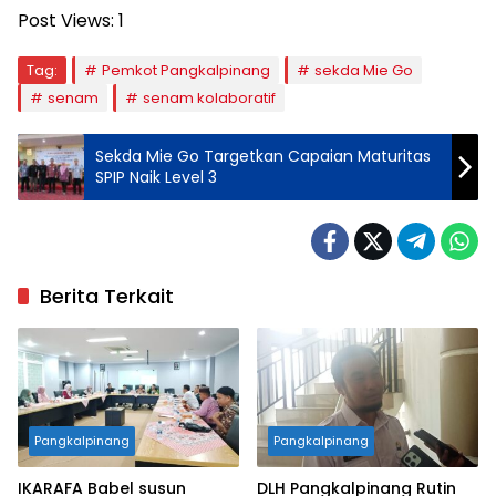
Post Views:
1
Tag:
Pemkot Pangkalpinang
sekda Mie Go
senam
senam kolaboratif
Sekda Mie Go Targetkan Capaian Maturitas
SPIP Naik Level 3
Berita Terkait
Pangkalpinang
Pangkalpinang
IKARAFA Babel susun
DLH Pangkalpinang Rutin