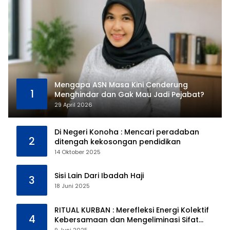
Mengapa ASN Masa Kini Cenderung
1
Menghindar dan Gak Mau Jadi Pejabat?
29 April 2026
Di Negeri Konoha : Mencari peradaban
2
ditengah kekosongan pendidikan
14 Oktober 2025
Sisi Lain Dari Ibadah Haji
3
18 Juni 2025
RITUAL KURBAN : Merefleksi Energi Kolektif
4
Kebersamaan dan Mengeliminasi Sifat
Kebinatangan Manusia
9 Juni 2025