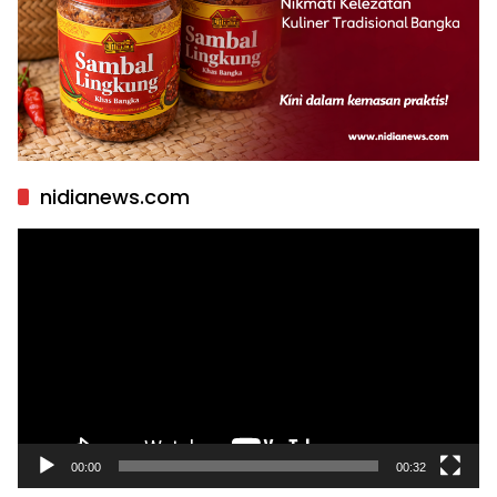
nidianews.com
Pemutar
Video
00:00
00:32