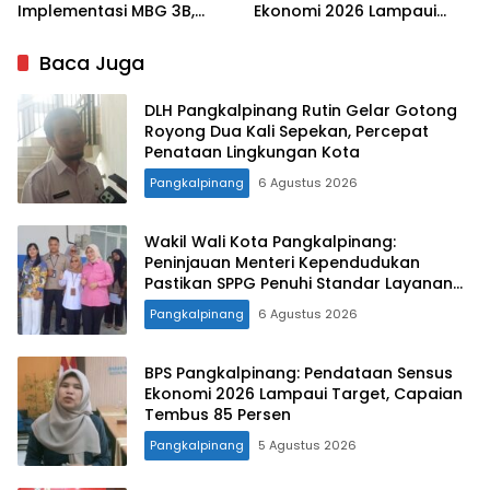
Implementasi MBG 3B,
Ekonomi 2026 Lampaui
33.852 Bumil, Busui, dan
Target, Capaian Tembus
Balita Terlayani
85 Persen
Baca Juga
DLH Pangkalpinang Rutin Gelar Gotong
Royong Dua Kali Sepekan, Percepat
Penataan Lingkungan Kota
Pangkalpinang
6 Agustus 2026
Wakil Wali Kota Pangkalpinang:
Peninjauan Menteri Kependudukan
Pastikan SPPG Penuhi Standar Layanan
MBG
Pangkalpinang
6 Agustus 2026
BPS Pangkalpinang: Pendataan Sensus
Ekonomi 2026 Lampaui Target, Capaian
Tembus 85 Persen
Pangkalpinang
5 Agustus 2026