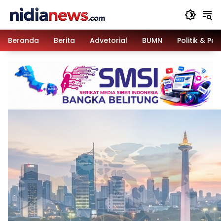
Langsung
ke
konten
Beranda
Berita
Advetorial
BUMN
Politik & Pa