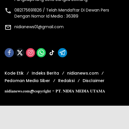
082175691826 / Telah Mendaftar Di Dewan Pers
Dengan Nomor Id Media : 36389
nidianews01@gmail.com
Kode Etik
Indeks Berita
nidianews.com
Pedoman Media Siber
Redaksi
Disclaimer
𝐧𝐢𝐝𝐢𝐚𝐧𝐞𝐰𝐬.𝐜𝐨𝐦@𝐜𝐨𝐩𝐲𝐫𝐢𝐠𝐡𝐭 - 𝐏𝐓. 𝐍𝐈𝐃𝐈𝐀 𝐌𝐄𝐃𝐈𝐀 𝐔𝐓𝐀𝐌𝐀