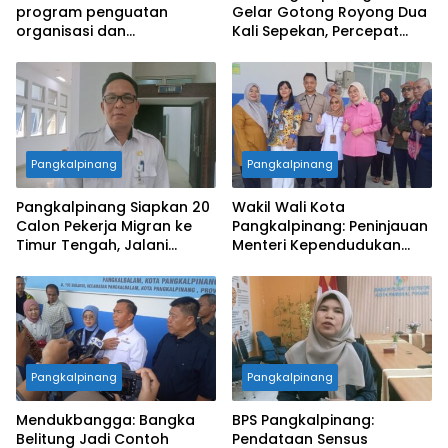
program penguatan
Gelar Gotong Royong Dua
organisasi dan
Kali Sepekan, Percepat
pemberdayaan alumni
Penataan Lingkungan Kota
Pangkalpinang
Pangkalpinang
Pangkalpinang Siapkan 20
Wakil Wali Kota
Calon Pekerja Migran ke
Pangkalpinang: Peninjauan
Timur Tengah, Jalani
Menteri Kependudukan
Pelatihan Empat Bulan
Pastikan SPPG Penuhi
Standar Layanan MBG
Pangkalpinang
Pangkalpinang
Mendukbangga: Bangka
BPS Pangkalpinang:
Belitung Jadi Contoh
Pendataan Sensus