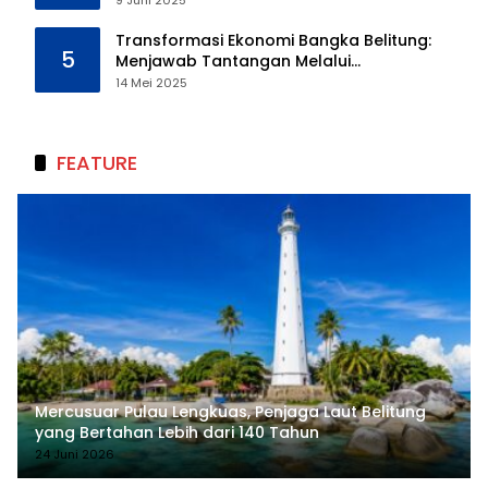
Transformasi Ekonomi Bangka Belitung:
5
Menjawab Tantangan Melalui
Pengelolaan Sumber Daya Alam yang
14 Mei 2025
Berkelanjutan
FEATURE
Mercusuar Pulau Lengkuas, Penjaga Laut Belitung
yang Bertahan Lebih dari 140 Tahun
24 Juni 2026