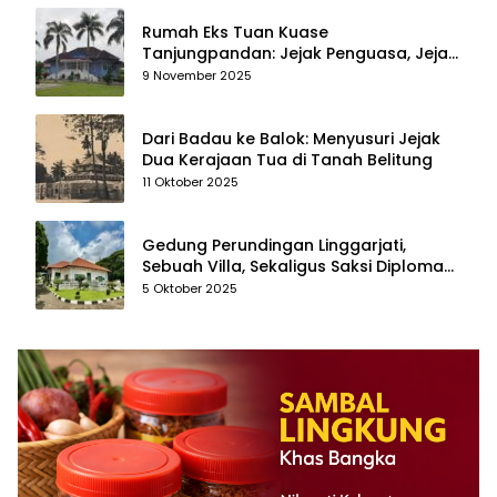
Rumah Eks Tuan Kuase
Tanjungpandan: Jejak Penguasa, Jejak
Kenangan
9 November 2025
Dari Badau ke Balok: Menyusuri Jejak
Dua Kerajaan Tua di Tanah Belitung
11 Oktober 2025
Gedung Perundingan Linggarjati,
Sebuah Villa, Sekaligus Saksi Diplomasi
yang Mengubah Arah Bangsa
5 Oktober 2025